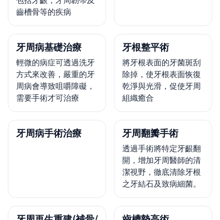
齒槽骨等的疾病
牙周病基礎治療
牙根整平術
輕微的病症可透過洗牙
將牙根表面的牙菌斑刮
方式來改善，嚴重的牙
除掉，使牙根表面恢復
周病會導致咀嚼障礙，
乾淨與光滑，促使牙周
需要手術才可治療
組織癒合
牙周病手術治療
牙周翻瓣手術
透過手術將特定牙齦翻
開，增加牙周醫師的清
潔視野，徹底清除牙根
之牙結石及致病細菌。
牙周再生重建(補骨/
齒槽墊高術