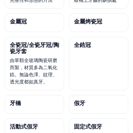
金屬冠
金屬烤瓷冠
全瓷冠/全瓷牙冠/陶
全鋯冠
瓷牙套
由單顆全玻璃陶瓷研磨
而製，材質多為二氧化
鋯。無論色澤、紋理、
透光度都如真牙。
牙橋
假牙
活動式假牙
固定式假牙