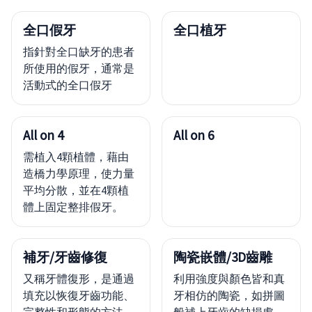
全口假牙
全口植牙
指針對全口缺牙的患者
所使用的假牙，通常是
活動式的全口假牙
All on 4
All on 6
需植入4顆植體，藉由
造橋力學原理，使力量
平均分散，並在4顆植
體上固定整排假牙。
補牙/牙齒修復
陶瓷嵌體/3D齒雕
又稱牙體復形，是通過
利用強度與顏色皆和真
填充以恢復牙齒功能、
牙相仿的陶瓷，如拼圖
完整性和形態的方法
般補上牙齒的缺損處