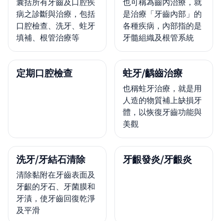
囊括所有牙齒及口腔疾
也可稱為齒內治療，就
病之診斷與治療，包括
是治療「牙齒內部」的
口腔檢查、洗牙、蛀牙
各種疾病，內部指的是
填補、根管治療等
牙髓組織及根管系統
定期口腔檢查
蛀牙/齲齒治療
也稱蛀牙治療，就是用
人造的物質補上缺損牙
體，以恢復牙齒功能與
美觀
洗牙/牙結石清除
牙齦發炎/牙齦炎
清除黏附在牙齒表面及
牙齦的牙石、牙菌膜和
牙漬，使牙齒回復乾淨
及平滑