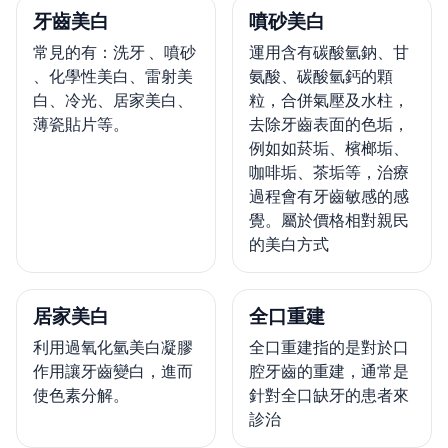
牙齒美白
噴砂美白
常見的有：洗牙 、噴砂
運用含有碳酸氫鈉、甘
、化學性美白、雷射美
氨酸、碳酸氫鈣的顆
白、冷光、居家美白、
粒，合併氣壓及水柱，
薄瓷貼片等。
去除牙齒表面的色垢，
例如如菸垢、檳榔垢、
咖啡垢、茶垢等，治療
過程會有牙齒敏感的感
覺。屬於價格相對親民
的美白方式
居家美白
全口重建
利用過氧化氫美白凝膠
全口重建指的是對於口
作用讓牙齒變白，進而
腔牙齒的重建，通常是
使色素分解。
針對全口缺牙的患者來
診治