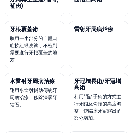
補肉)
牙根覆蓋術
雷射牙周病治療
取用一小部分的自體口
腔軟組織皮瓣，移植到
需要進行牙根覆蓋的地
方。
水雷射牙周病治療
牙冠增長術/牙冠增
高術
運用水雷射輔助傳統牙
利用門診手術的方式進
周病治療，移除深層牙
行牙齦及骨頭的高度調
結石。
整，使臨床牙冠露出的
部分增加。