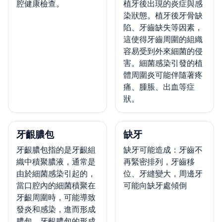
腔健康檢查。
植牙後出現的炎症與感
染狀態。植牙後牙骨缺
陷、牙齒缺失等因素，
這使得牙齒周圍的組織
容易受到外來細菌的侵
害。細菌感染引發的植
體周圍炎可能伴隨著疼
痛、腫脹、出血等症
狀。
牙齦膿包
缺牙
牙齦膿包指的是牙齦組
缺牙可能造成：牙齒不
織中積聚膿液，通常是
再緊密排列，牙齒移
由於細菌感染引起的，
位、牙縫變大，周邊牙
當口腔內的細菌積聚在
可能向缺牙處傾倒
牙齦周圍時，可能導致
發炎和感染，進而形成
膿包。牙齦膿包的形成