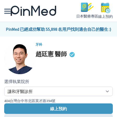
日本醫療專區
線上預約
線上預約醫師、院所
PinMed 已經成功幫助 55,898 名用戶找到適合自己的醫生 :)
醫師專欄專訪
牙科
趙廷憲
醫師
健康主題館
我是醫療人員
選擇執業院所
404台灣台中市北區英才路394號
線上預約