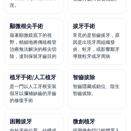
況。
顯微根尖手術
拔牙手術
藉著顯微鏡底下的視
常見的是智齒拔牙，原
野，精細地將傳統根管
因是出現牙周組織發
治療無法解決的根尖切
炎、蛀牙，或影響鄰牙
除，達到保留牙齒目的
導致蛀牙或牙周病
植牙手術/人工植牙
智齒拔除
是一門以人工牙根安裝
智齒隱藏或錯位、阻生
假牙以彌補缺齒的牙齒
智齒拔除。
的修復手術
困難拔牙
微創植牙
由於牙齒位置、結構或
採用微創切口植體置入