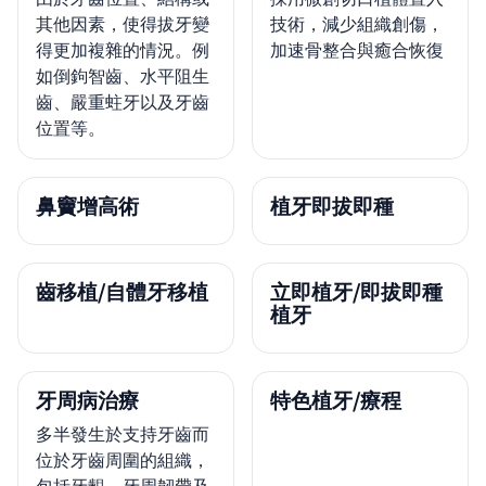
其他因素，使得拔牙變
技術，減少組織創傷，
得更加複雜的情況。例
加速骨整合與癒合恢復
如倒鉤智齒、水平阻生
齒、嚴重蛀牙以及牙齒
位置等。
鼻竇增高術
植牙即拔即種
齒移植/自體牙移植
立即植牙/即拔即種
植牙
牙周病治療
特色植牙/療程
多半發生於支持牙齒而
位於牙齒周圍的組織，
包括牙齦，牙周韌帶及