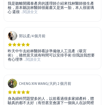
我是聽離開國泰產房的護理師介紹來找林醫師接生產
檢，原本聽說林醫師很嚴肅又是第一胎，本人很玻璃
心 還很
...閱讀全文
郭以柔
/
4 個月前
昨天中午去給林醫師看診準備做人工流產（吸宮
術），雖然當天就有時間可以安排手術 但我說我想要
有心理準
...閱讀全文
CHENG XIN WANG
/
大約 2 個月前
身為婦科問題蠻多的人，以前看過很多家婦產科，體
驗真的都不太好（有些甚至會讓下一個病人在診間裡