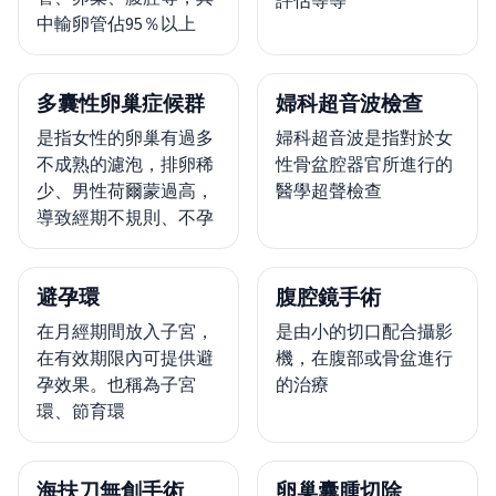
評估等等
中輸卵管佔95％以上
多囊性卵巢症候群
婦科超音波檢查
是指女性的卵巢有過多
婦科超音波是指對於女
不成熟的濾泡，排卵稀
性骨盆腔器官所進行的
少、男性荷爾蒙過高，
醫學超聲檢查
導致經期不規則、不孕
避孕環
腹腔鏡手術
在月經期間放入子宮，
是由小的切口配合攝影
在有效期限內可提供避
機，在腹部或骨盆進行
孕效果。也稱為子宮
的治療
環、節育環
海扶刀無創手術
卵巢囊腫切除