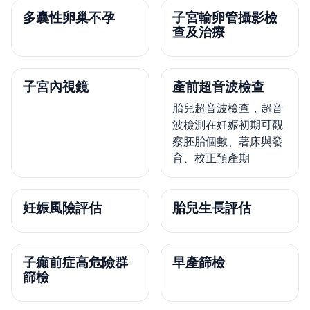
多囊性卵巢不孕
子宮輸卵管攝影檢
查及治療
子宮內視鏡
產前超音波檢查
胎兒超音波檢查，超音
波檢測在妊娠初期可觀
察胚胎個數、著床與發
育、校正預產期
妊娠風險評估
胎兒生長評估
子癲前症高危險群
早產篩檢
篩檢