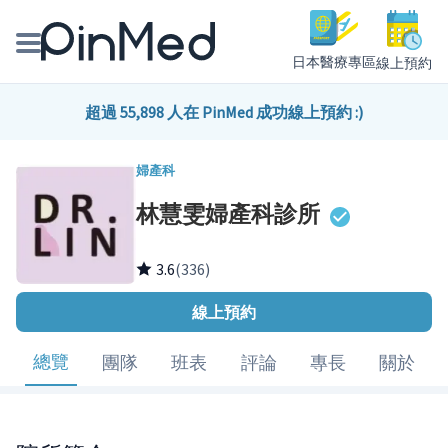
日本醫療專區
線上預約
線上預約醫師、院所
超過 55,898 人在 PinMed 成功線上預約 :)
醫師專欄專訪
婦產科
林慧雯婦產科診所
健康主題館
我是醫療人員
3.6
(336)
線上預約
總覽
團隊
班表
評論
專長
關於