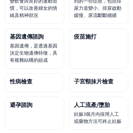
變飲食與良好的運動習
到的一些症狀，包括排
慣，可以改善婦女的情
尿力道變小、排尿啟動
緒及精神狀況
緩慢、尿流斷斷續續
基因遺傳諮詢
疫苗施打
基因遺傳，是透過基因
決定生物遺傳特徵，具
有複雜結構的組成
性病檢查
子宮頸抹片檢查
避孕諮詢
人工流產/墮胎
妊娠3個月內採用人工
或藥物方法可終止妊娠