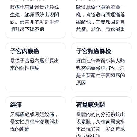
腹痛也可能是骨盆腔或
陰道就像全身的肌膚一
生殖、泌尿系統出現問
樣，會隨著時間逐漸萎
題。最常見的就是生理
縮鬆弛，主要原因是自
期引起下腹不適
然產、老化、急速減重
子宮內膜癌
子宮頸癌篩檢
是從子宮最內層所長出
經由性行為而感染人類
來的惡性腫瘤
乳突病毒俗稱HPV，這
是主要產生子宮頸癌的
原因
經痛
荷爾蒙失調
又稱痛經或月經絞痛，
當體內的內分泌系統出
是女性月經來潮期間出
現紊亂，某種荷爾蒙水
現的疼痛
平出現異常，就會造成
內分泌失調