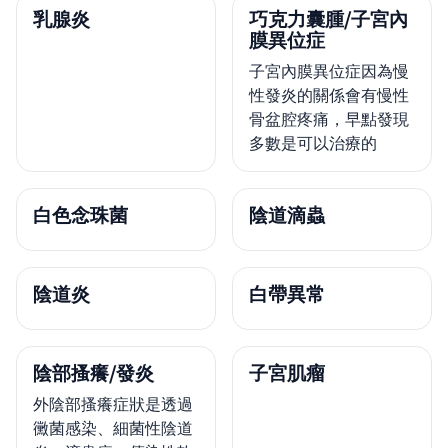
乳腺炎
巧克力囊腫/子宮內
膜異位症
子宮內膜異位症因為慢
性發炎的關係會有慢性
骨盆腔疼痛，早點發現
多數是可以治療的
白色念珠菌
陰道滴蟲
陰道炎
白帶異常
陰部搔癢/發炎
子宮肌瘤
外陰部搔癢症狀是透過
黴菌感染、細菌性陰道