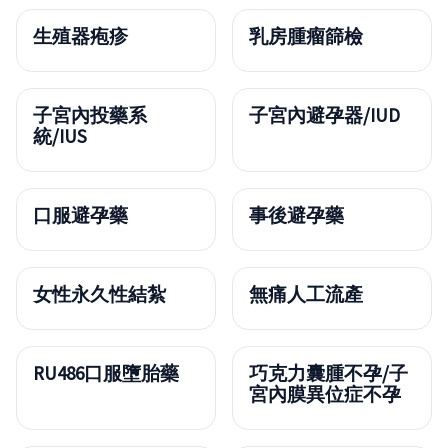
生殖器疱疹
乳房腫瘤篩檢
子宮內投藥系
子宮內避孕器/IUD
統/IUS
口服避孕藥
事後避孕藥
女性永久性結紮
無痛人工流產
RU486口服墮胎藥
巧克力囊腫不孕/子
宮內膜異位症不孕