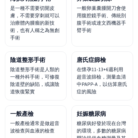
是一種不需要切開皮
一般卵巢囊腫開刀會使
膚，不需要穿刺就可以
用腹腔鏡手術、傳統剖
治療體內腫瘤的新技
腹手術或達文西機器手
術，也有人稱之為無創
臂手術
手術
陰道整形手術
唐氏症篩檢
陰道整形手術是人類的
在懷孕11-13+6週利用
一種外科手術，可修復
超音波篩檢，測量血清
陰道壁的缺陷，或讓陰
中PAPP-A，以估算唐氏
道恢復緊實
症的風險
一般產檢
妊娠糖尿病
一般產檢通常是做超音
糖尿病好發於現在台灣
波檢查與血液的檢查
的環境，多數的糖尿病