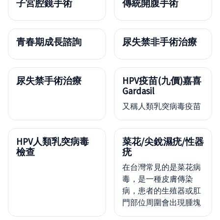
子宮腔鏡手術
傳統開腹手術
青春期成長諮詢
尿失禁非手術治療
尿失禁手術治療
HPV疫苗(九價)嘉喜
Gardasil
又稱人類乳突病毒疫苗
HPV人類乳突病毒
菜花/尖銳濕疣/性器
檢查
疣
在台灣常見的是菜花病
毒，是一種皮膚傳染
病，患者的生殖器或肛
門部位周圍會出現腫塊