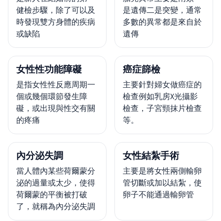
健檢步驟，除了可以及
是遺傳二是突變，通常
時發現雙方身體的疾病
多數的異常都是來自於
或缺陷
遺傳
女性性功能障礙
癌症篩檢
是指女性性反應周期一
主要針對婦女做癌症的
個或幾個環節發生障
檢查例如乳房X光攝影
礙，或出現與性交有關
檢查，子宮頸抹片檢查
的疼痛
等。
內分泌失調
女性結紮手術
當人體內某些荷爾蒙分
主要是將女性兩側輸卵
泌的過量或太少，使得
管切斷或加以結紮，使
荷爾蒙的平衡被打破
卵子不能通過輸卵管
了，就稱為內分泌失調