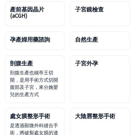
產前基因晶片
子宮鏡檢查
(aCGH)
孕產婦用藥諮詢
自然生產
剖腹生產
子宮外孕
剖腹生產也稱帝王切
開，是用手術方式切開
腹部及子宮，來分娩嬰
兒的生產方式
處女膜整形手術
大陰唇整形手術
是透過顯微外科縫合手
術，將破裂處女膜的邊