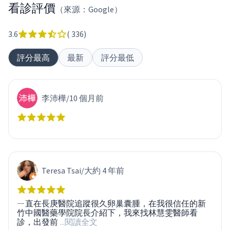
看診評價
（來源：Google）
3.6
(
336
)
評分最高
最新
評分最低
李沛樺
/
10 個月前
Teresa Tsai
/
大約 4 年前
ㄧ直在長庚醫院追蹤很久卵巢囊腫，在我很信任的新
竹中國醫藥學院院長介紹下，我來找林慧雯醫師看
診，出發前
...閱讀全文