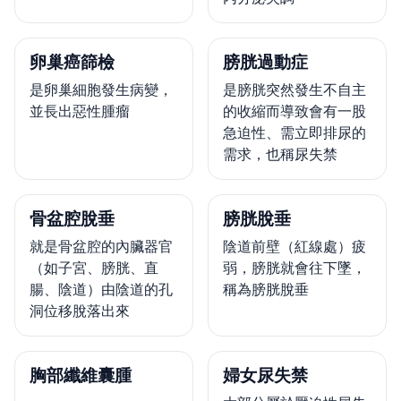
卵巢癌篩檢
膀胱過動症
是卵巢細胞發生病變，
是膀胱突然發生不自主
並長出惡性腫瘤
的收縮而導致會有一股
急迫性、需立即排尿的
需求，也稱尿失禁
骨盆腔脫垂
膀胱脫垂
就是骨盆腔的內臟器官
陰道前壁（紅線處）疲
（如子宮、膀胱、直
弱，膀胱就會往下墜，
腸、陰道）由陰道的孔
稱為膀胱脫垂
洞位移脫落出來
胸部纖維囊腫
婦女尿失禁