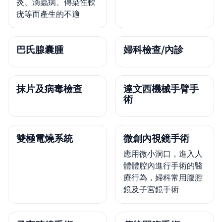
炎、滴蟲病、傳染性軟
疣等而產生的不適
巴氏腺囊腫
婦科檢查/內診
抹片及病毒檢查
達文西機械手臂手
術
雙極電燒系統
微創內視鏡手術
應用微小洞口，進入人
體體腔內進行手術的醫
療行為，婦科常用腹腔
鏡及子宮鏡手術