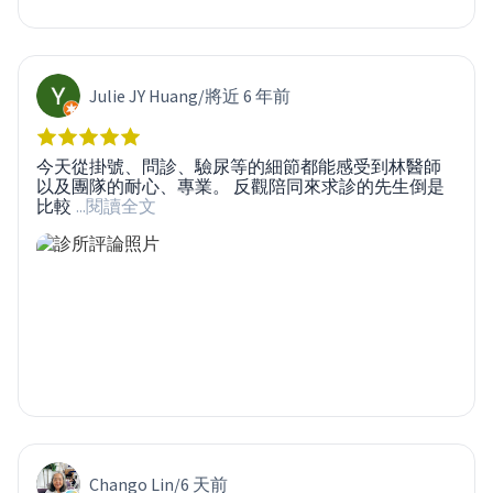
Julie JY Huang
/
將近 6 年前
今天從掛號、問診、驗尿等的細節都能感受到林醫師
以及團隊的耐心、專業。 反觀陪同來求診的先生倒是
比較
...閱讀全文
Chango Lin
/
6 天前