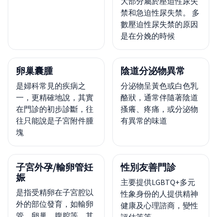
大部分屬於壓迫性尿失
禁和急迫性尿失禁。 多
數壓迫性尿失禁的原因
是在分娩的時候
卵巢囊腫
陰道分泌物異常
是婦科常見的疾病之
分泌物呈黃色或白色乳
一，更精確地說，其實
酪狀，通常伴隨著陰道
在門診的初步診斷，往
搔癢、疼痛，或分泌物
往只能說是子宮附件腫
有異常的味道
塊
子宮外孕/輸卵管妊
性別友善門診
娠
主要提供LGBTQ+多元
是指受精卵在子宮腔以
性象身份的人提供精神
外的部位發育，如輸卵
健康及心理諮商，變性
管、卵巢、腹腔等，其