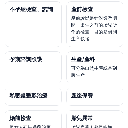
不孕症檢查、諮詢
產前檢查
產前診斷是針對懷孕期
間，出生之前的胎兒所
作的檢查。目的是偵測
生育缺陷
孕期諮詢照護
生產/產科
可分為自然生產或是剖
腹生產
私密處整形治療
產後保養
婚前檢查
胎兒異常
是新人在結婚前的第一
胎兒異常主要是兩類一