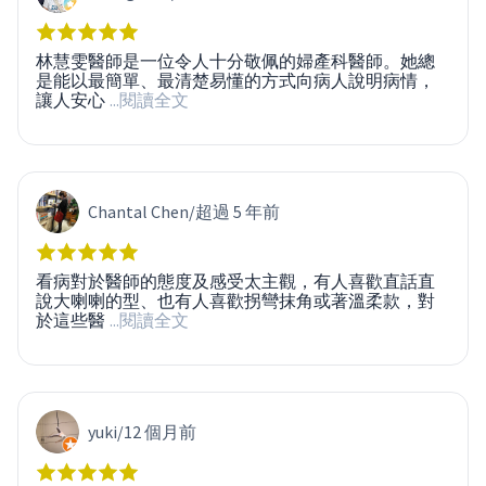
林慧雯醫師是一位令人十分敬佩的婦產科醫師。她總
是能以最簡單、最清楚易懂的方式向病人說明病情，
讓人安心
...閱讀全文
Chantal Chen
/
超過 5 年前
看病對於醫師的態度及感受太主觀，有人喜歡直話直
說大喇喇的型、也有人喜歡拐彎抹角或著溫柔款，對
於這些醫
...閱讀全文
yuki
/
12 個月前