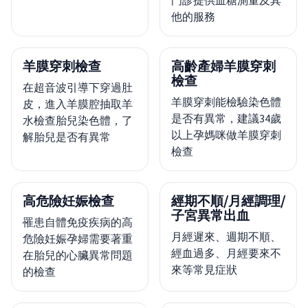
門診提供血糖測量及其
他的服務
羊膜穿刺檢查
高齡產婦羊膜穿刺
檢查
在超音波引導下穿過肚
羊膜穿刺能檢驗染色體
皮，進入羊膜腔抽取羊
是否有異常，建議34歲
水檢查胎兒染色體，了
以上孕媽咪做羊膜穿刺
解胎兒是否有異常
檢查
高危險妊娠檢查
經期不順/月經調理/
子宮異常出血
罹患自體免疫疾病的高
月經遲來、週期不順、
危險妊娠孕婦需要著重
經血過多、月經要來不
在胎兒的心臟異常問題
來等常見症狀
的檢查