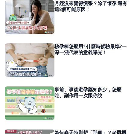
月經沒來覺得慌張？除了懷孕 還有
這8個可能原因！
驗孕棒怎麼用? 什麼時候驗最準?一
深一淺代表的意義曝光！
事前、事後避孕藥知多少，怎麼
吃、副作用一次跟你說
為何春天特別想「那個」？老司機