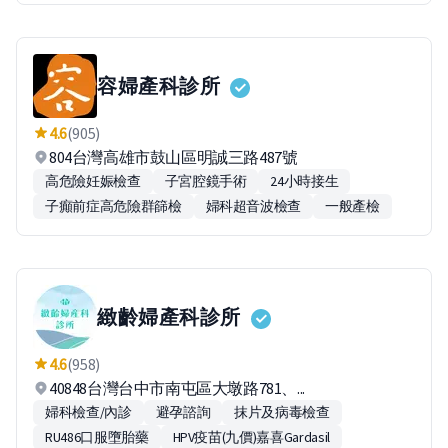
容婦產科診所
4.6
(905)
804台灣高雄市鼓山區明誠三路487號
高危險妊娠檢查
子宮腔鏡手術
24小時接生
子癲前症高危險群篩檢
婦科超音波檢查
一般產檢
緻齡婦產科診所
4.6
(958)
40848台灣台中市南屯區大墩路781、...
婦科檢查/內診
避孕諮詢
抹片及病毒檢查
RU486口服墮胎藥
HPV疫苗(九價)嘉喜Gardasil