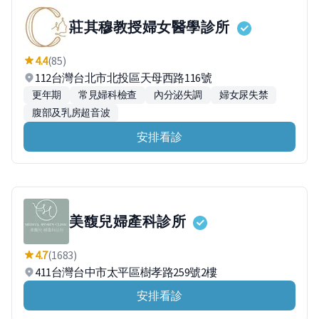
莊其穆教授婦女醫學診所
4.4
(85)
112台灣台北市北投區天母西路116號
更年期
常見婦科檢查
內分泌失調
婦女尿失禁
腹部及乳房超音波
安排看診
美馥兒婦產科診所
4.7
(1683)
411台灣台中市太平區樹孝路259號2樓
安排看診