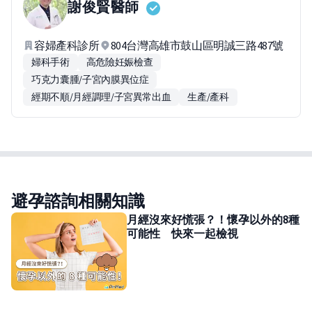
謝俊賢
醫師
容婦產科診所
804台灣高雄市鼓山區明誠三路487號
婦科手術
高危險妊娠檢查
巧克力囊腫/子宮內膜異位症
經期不順/月經調理/子宮異常出血
生產/產科
避孕諮詢相關知識
月經沒來好慌張？！懷孕以外的8種
可能性 快來一起檢視