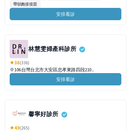
帶狀皰疹疫苗
安排看診
林慧雯婦產科診所
3.6
(336)
106台灣台北市大安區忠孝東路四段210...
安排看診
馨寧好診所
4.9
(265)