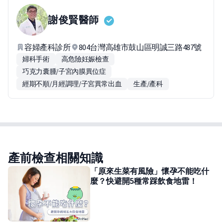
謝俊賢
醫師
容婦產科診所
804台灣高雄市鼓山區明誠三路487號
婦科手術
高危險妊娠檢查
巧克力囊腫/子宮內膜異位症
經期不順/月經調理/子宮異常出血
生產/產科
產前檢查相關知識
「原來生菜有風險」懷孕不能吃什
麼？快避開5種常踩飲食地雷！