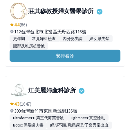
莊其穆教授婦女醫學診所
4.4
(86)
112台灣台北市北投區天母西路116號
更年期
常見婦科檢查
內分泌失調
婦女尿失禁
腹部及乳房超音波
安排看診
江美麗婦產科診所
4.3
(1647)
300台灣新竹市東區新源街136號
Ultraformer III 第三代海芙音波
Lightsheer 真空除毛
Botox 保妥適肉毒
經期不順/月經調理/子宮異常出血