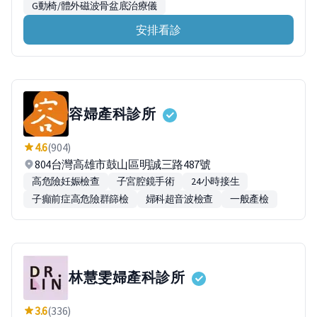
G動椅/體外磁波骨盆底治療儀
安排看診
容婦產科診所
4.6
(904)
804台灣高雄市鼓山區明誠三路487號
高危險妊娠檢查
子宮腔鏡手術
24小時接生
子癲前症高危險群篩檢
婦科超音波檢查
一般產檢
林慧雯婦產科診所
3.6
(336)