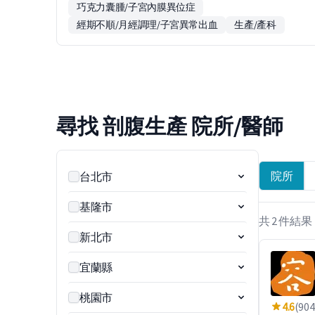
巧克力囊腫/子宮內膜異位症
經期不順/月經調理/子宮異常出血
生產/產科
尋找 剖腹生產 院所/醫師
院所
台北市
基隆市
共 2 件結果
新北市
宜蘭縣
桃園市
4.6
(904