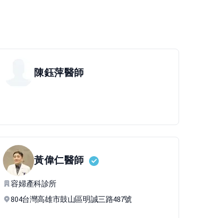
陳鈺萍
醫師
黃偉仁
醫師
容婦產科診所
804台灣高雄市鼓山區明誠三路487號