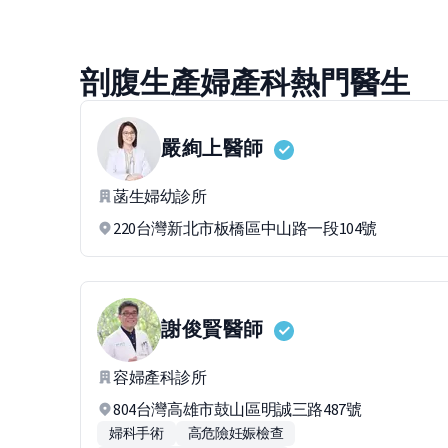
剖腹生產婦產科熱門醫生
嚴絢上
醫師
菡生婦幼診所
220台灣新北市板橋區中山路一段104號
謝俊賢
醫師
容婦產科診所
804台灣高雄市鼓山區明誠三路487號
婦科手術
高危險妊娠檢查