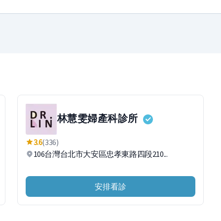
林慧雯婦產科診所
3.6
(336)
106台灣台北市大安區忠孝東路四段210...
安排看診