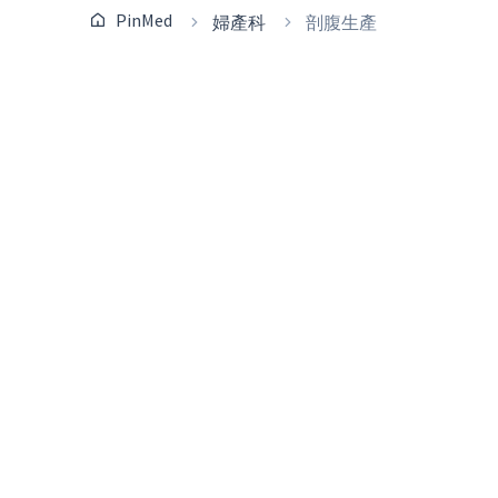
PinMed
婦產科
剖腹生產