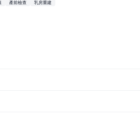
殖
產前檢查
乳房重建