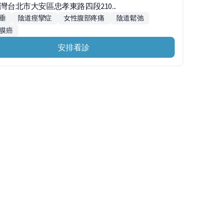
台灣台北市大安區忠孝東路四段210...
垂
陰道痙攣症
女性腹部疼痛
陰道鬆弛
膜癌
安排看診