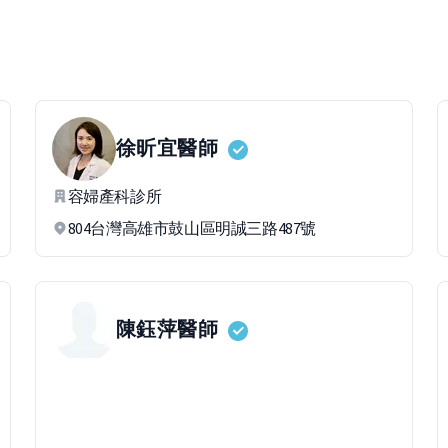
徐昕宜
醫師
容婦產科診所
804台灣高雄市鼓山區明誠三路487號
陳鈺萍
醫師