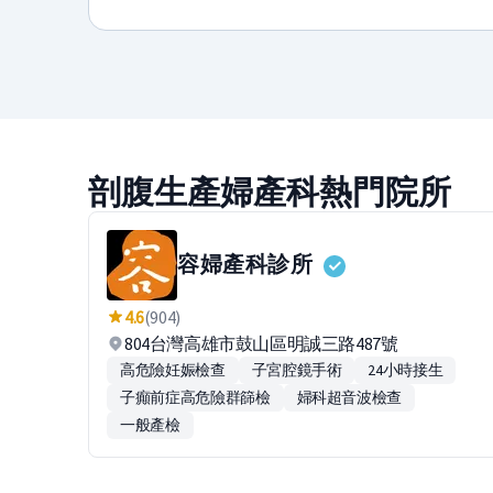
剖腹生產婦產科熱門院所
容婦產科診所
4.6
(904)
804台灣高雄市鼓山區明誠三路487號
高危險妊娠檢查
子宮腔鏡手術
24小時接生
子癲前症高危險群篩檢
婦科超音波檢查
一般產檢