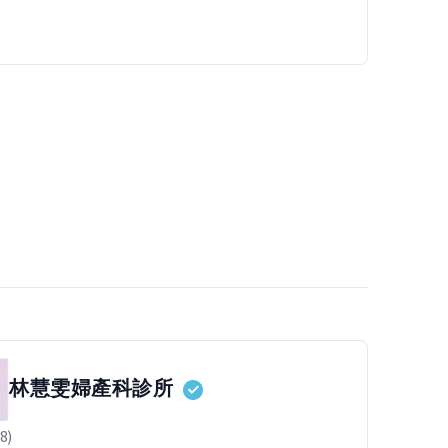
林慧雯婦產科診所
8)