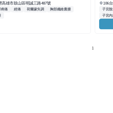
台灣高雄市鼓山區明誠三路487號
106
部疼痛
經痛
荷爾蒙失調
胸部纖維囊腫
子宮脫
腫
子宮內
1