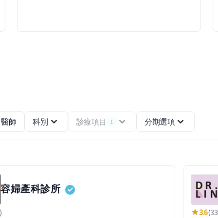
醫師
科別
診療項目
分期選項
1
容婦產科診所
)
3.6
(33