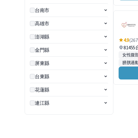
台南市
高雄市
澎湖縣
4.9
(267
8145
金門縣
女性腹
膀胱過
屏東縣
台東縣
花蓮縣
連江縣