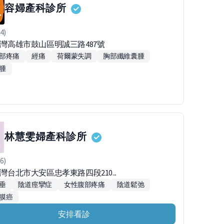
容婦產科診所
4)
4台灣高雄市鼓山區明誠三路487號
部疼痛
經痛
荷爾蒙失調
胸部纖維囊腫
腫
林慧雯婦產科診所
6)
台灣台北市大安區忠孝東路四段210...
垂
陰道痙攣症
女性腹部疼痛
陰道鬆弛
膜癌
安排看診