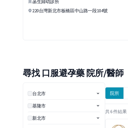
菡生婦幼診所
220台灣新北市板橋區中山路一段104號
尋找 口服避孕藥 院所/醫師
院所
台北市
基隆市
共 6 件結果
新北市