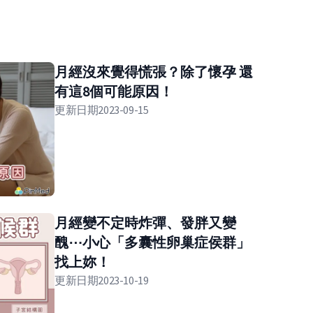
月經沒來覺得慌張？除了懷孕 還
有這8個可能原因！
更新日期
2023-09-15
月經變不定時炸彈、發胖又變
醜⋯小心「多囊性卵巢症侯群」
找上妳！
更新日期
2023-10-19