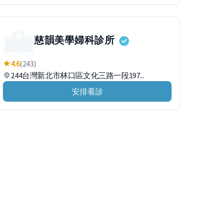
慈韻美學婦科診所
4.6
(243)
244台灣新北市林口區文化三路一段197...
安排看診