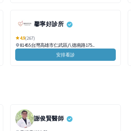
馨寧好診所
4.9
(267)
81455台灣高雄市仁武區八德南路175...
安排看診
謝俊賢
醫師