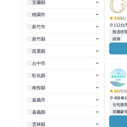
宜蘭縣
桃園市
4.4
(86)
112
新竹市
陰道痙
新竹縣
經痛
苗栗縣
台中市
彰化縣
南投縣
4.6
(958
4084
嘉義市
女性腹
嘉義縣
荷爾蒙
雲林縣