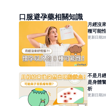
口服避孕藥相關知識
月經沒來
種可能
更新日期
20
不是月
是身體警
析
更新日期
20