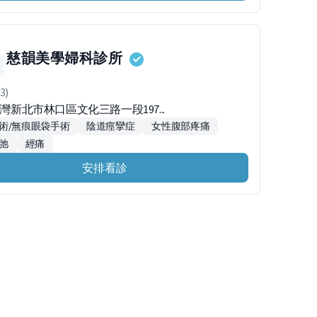
慈韻美學婦科診所
3)
台灣新北市林口區文化三路一段197...
術/無痕眼袋手術
陰道痙攣症
女性腹部疼痛
弛
經痛
安排看診