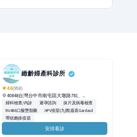
緻齡婦產科診所
4.6
(958)
40848台灣台中市南屯區大墩路781、...
婦科檢查/內診
避孕諮詢
抹片及病毒檢查
RU486口服墮胎藥
HPV疫苗(九價)嘉喜Gardasil
帶狀皰疹疫苗
安排看診