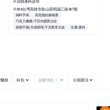
容婦產科診所
804台灣高雄市鼓山區明誠三路487號
婦科手術
高危險妊娠檢查
巧克力囊腫/子宮內膜異位症
經期不順/月經調理/子宮異常出血
生產/產科
醫師
科別
診療項目
分期選項
1