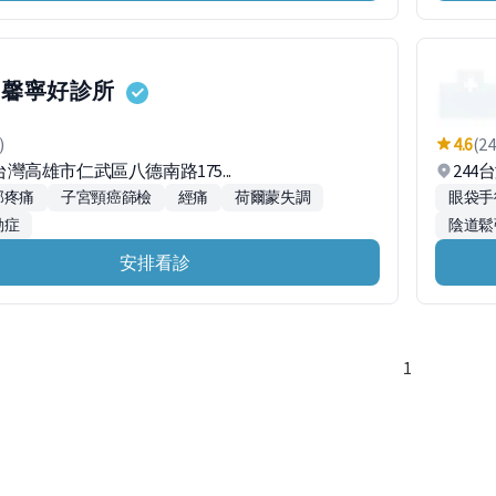
馨寧好診所
)
4.6
(24
5台灣高雄市仁武區八德南路175...
244
部疼痛
子宮頸癌篩檢
經痛
荷爾蒙失調
眼袋手
動症
陰道鬆
安排看診
1