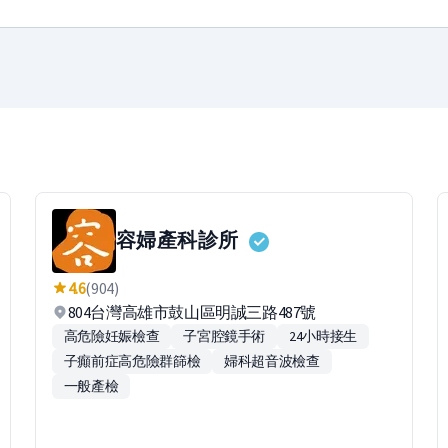
容婦產科診所
4.6
(904)
804台灣高雄市鼓山區明誠三路487號
高危險妊娠檢查
子宮腔鏡手術
24小時接生
子癲前症高危險群篩檢
婦科超音波檢查
一般產檢