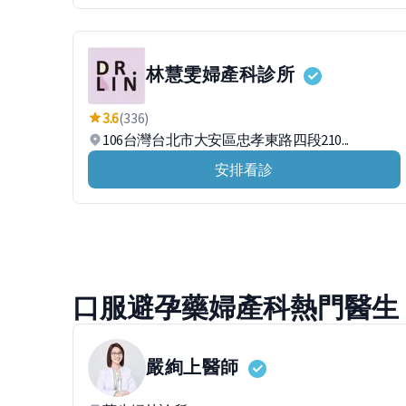
林慧雯婦產科診所
3.6
(336)
106台灣台北市大安區忠孝東路四段210...
安排看診
口服避孕藥婦產科熱門醫生
嚴絢上
醫師