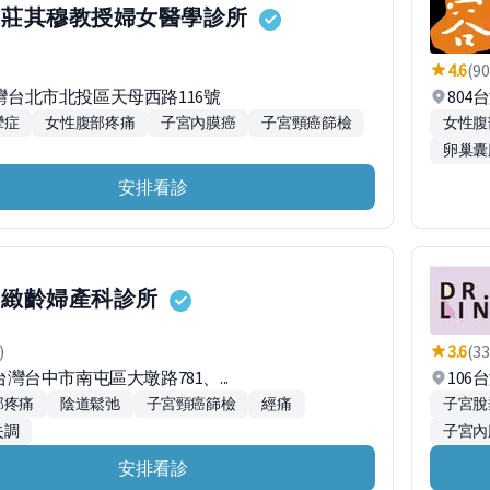
莊其穆教授婦女醫學診所
4.6
(90
台灣台北市北投區天母西路116號
80
攣症
女性腹部疼痛
子宮內膜癌
子宮頸癌篩檢
女性腹
卵巢囊
安排看診
緻齡婦產科診所
)
3.6
(33
8台灣台中市南屯區大墩路781、...
106
部疼痛
陰道鬆弛
子宮頸癌篩檢
經痛
子宮脫
失調
子宮內
安排看診