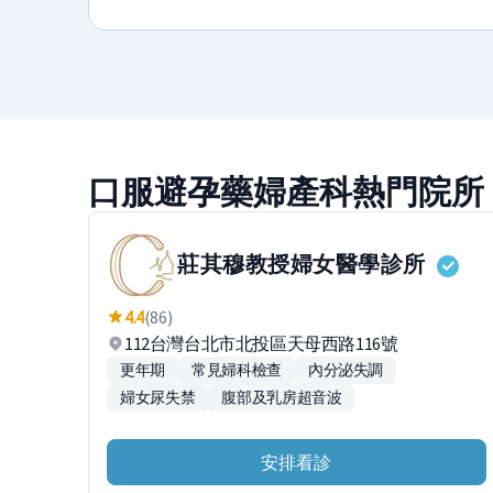
口服避孕藥婦產科熱門院所
莊其穆教授婦女醫學診所
4.4
(86)
112台灣台北市北投區天母西路116號
更年期
常見婦科檢查
內分泌失調
婦女尿失禁
腹部及乳房超音波
安排看診