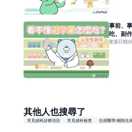
事前、
吃、副
更新日期
20
其他人也搜尋了
常見婦科診療項目
常見婦科檢查
生殖醫學/輔助生