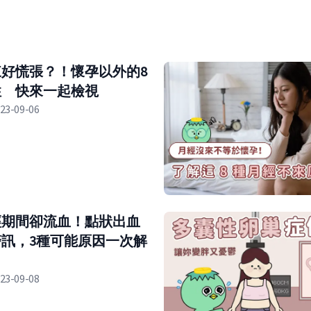
好慌張？！懷孕以外的8
性 快來一起檢視
23-09-06
經期間卻流血！點狀出血
訊，3種可能原因一次解
23-09-08