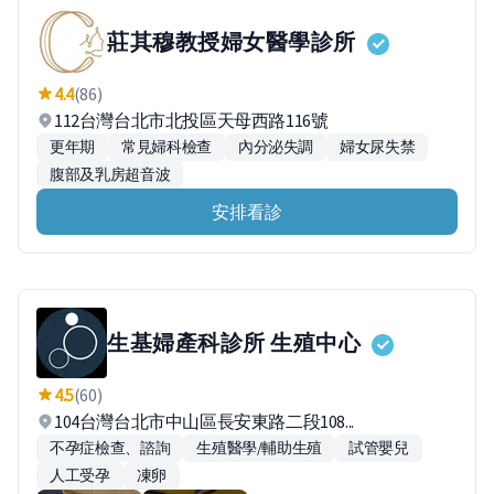
莊其穆教授婦女醫學診所
4.4
(86)
112台灣台北市北投區天母西路116號
更年期
常見婦科檢查
內分泌失調
婦女尿失禁
腹部及乳房超音波
安排看診
生基婦產科診所 生殖中心
4.5
(60)
104台灣台北市中山區長安東路二段108...
不孕症檢查、諮詢
生殖醫學/輔助生殖
試管嬰兒
人工受孕
凍卵