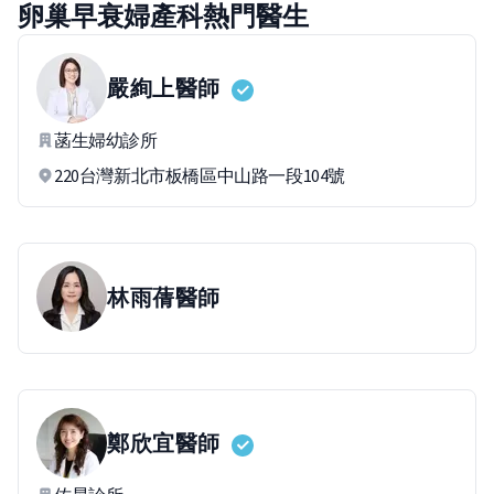
卵巢早衰婦產科熱門醫生
嚴絢上
醫師
菡生婦幼診所
220台灣新北市板橋區中山路一段104號
林雨蒨
醫師
鄭欣宜
醫師