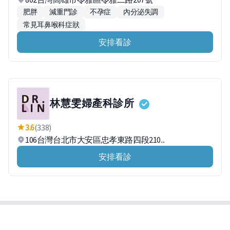
肥胖
減重門診
不孕症
內分泌失調
常見耳鼻喉科症狀
安排看診
林慧雯婦產科診所
3.6
(338)
106台灣台北市大安區忠孝東路四段210...
安排看診