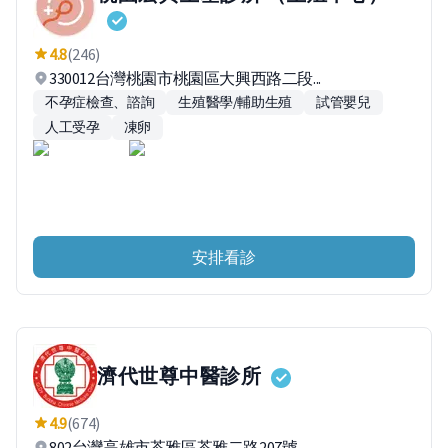
4.8
(246)
330012台灣桃園市桃園區大興西路二段...
不孕症檢查、諮詢
生殖醫學/輔助生殖
試管嬰兒
人工受孕
凍卵
安排看診
濟代世尊中醫診所
4.9
(674)
802台灣高雄市苓雅區苓雅二路207號