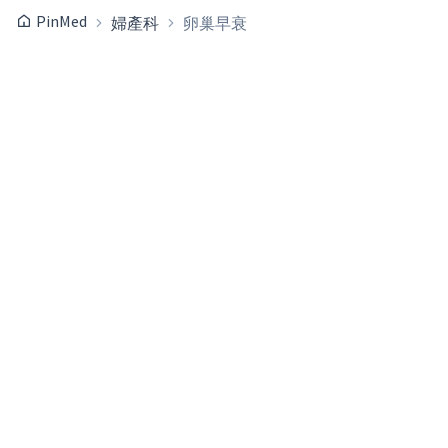
PinMed
婦產科
卵巢早衰