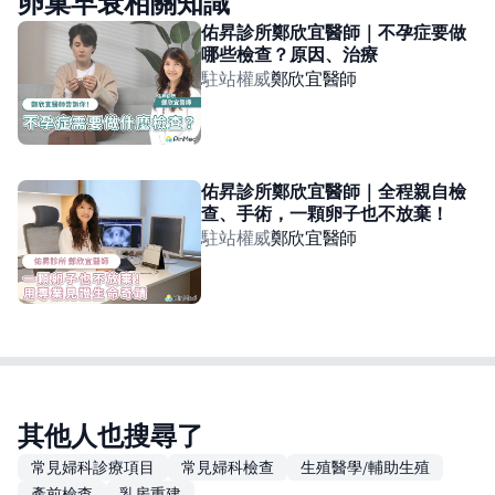
卵巢早衰相關知識
佑昇診所鄭欣宜醫師｜不孕症要做
哪些檢查？原因、治療
駐站權威
鄭欣宜
醫師
佑昇診所鄭欣宜醫師｜全程親自檢
查、手術，一顆卵子也不放棄！
駐站權威
鄭欣宜
醫師
其他人也搜尋了
常見婦科診療項目
常見婦科檢查
生殖醫學/輔助生殖
產前檢查
乳房重建