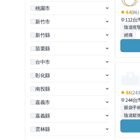
桃園市
4.4
(86)
112
新竹市
陰道痙
新竹縣
經痛
苗栗縣
台中市
彰化縣
南投縣
4.6
(243
244
嘉義市
眼袋手
嘉義縣
陰道鬆
雲林縣