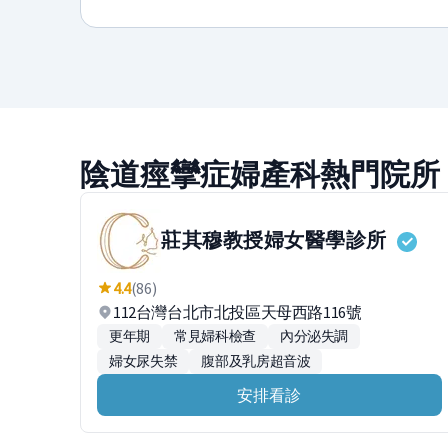
陰道痙攣症婦產科熱門院所
莊其穆教授婦女醫學診所
4.4
(86)
112台灣台北市北投區天母西路116號
更年期
常見婦科檢查
內分泌失調
婦女尿失禁
腹部及乳房超音波
安排看診