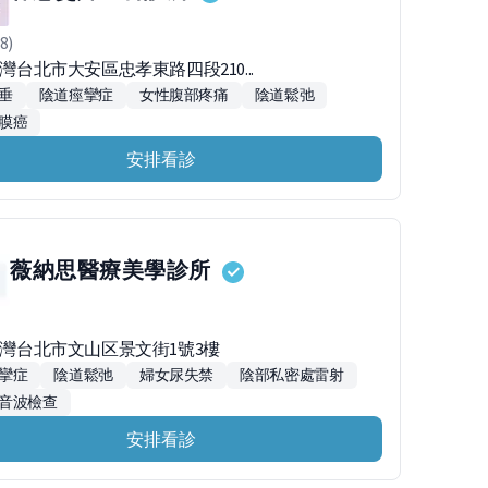
8)
台灣台北市大安區忠孝東路四段210...
垂
陰道痙攣症
女性腹部疼痛
陰道鬆弛
膜癌
安排看診
薇納思醫療美學診所
6台灣台北市文山区景文街1號3樓
攣症
陰道鬆弛
婦女尿失禁
陰部私密處雷射
音波檢查
安排看診