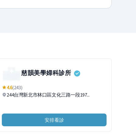
慈韻美學婦科診所
4.6
(243)
244台灣新北市林口區文化三路一段197...
安排看診