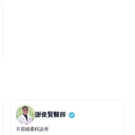
謝俊賢
醫師
容婦產科診所