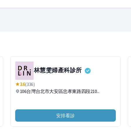
林慧雯婦產科診所
3.6
(336)
106台灣台北市大安區忠孝東路四段210...
安排看診