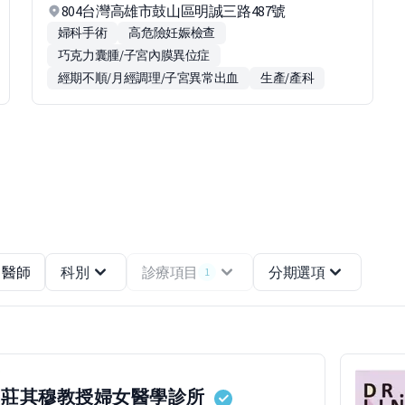
804台灣高雄市鼓山區明誠三路487號
婦科手術
高危險妊娠檢查
巧克力囊腫/子宮內膜異位症
經期不順/月經調理/子宮異常出血
生產/產科
醫師
科別
診療項目
分期選項
1
莊其穆教授婦女醫學診所