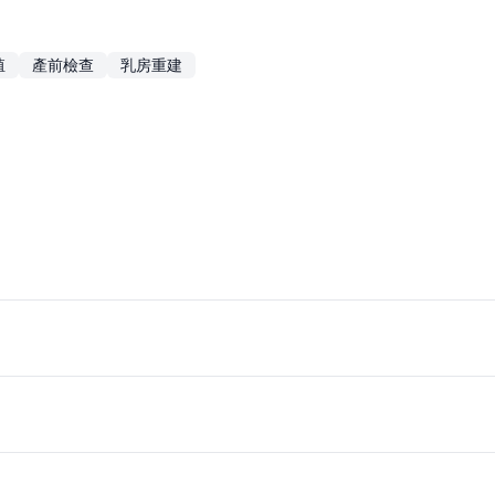
殖
產前檢查
乳房重建