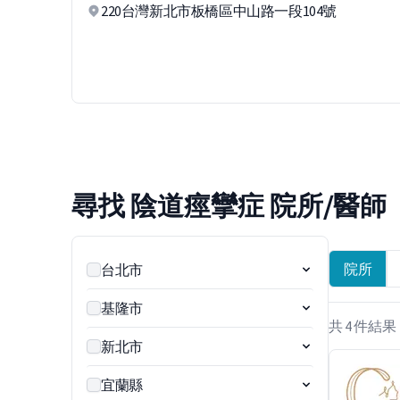
220台灣新北市板橋區中山路一段104號
尋找 陰道痙攣症 院所/醫師
院所
台北市
基隆市
共 4 件結果
新北市
宜蘭縣