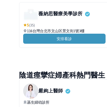
薇納思醫療美學診所
5
(35)
116台灣台北市文山区景文街1號3樓
安排看診
陰道痙攣症婦產科熱門醫生
嚴絢上
醫師
菡生婦幼診所