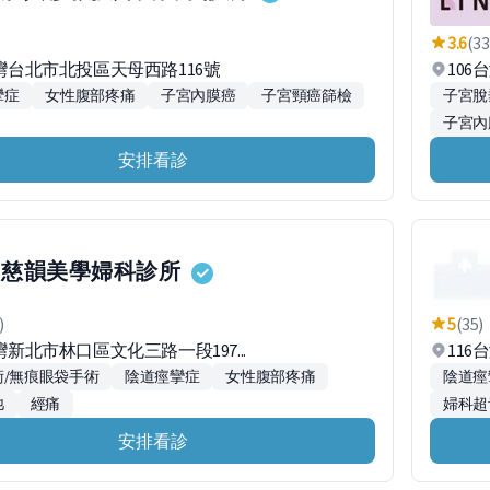
3.6
(33
台灣台北市北投區天母西路116號
106
攣症
女性腹部疼痛
子宮內膜癌
子宮頸癌篩檢
子宮脫
子宮內
安排看診
慈韻美學婦科診所
)
5
(35)
台灣新北市林口區文化三路一段197...
11
術/無痕眼袋手術
陰道痙攣症
女性腹部疼痛
陰道痙
弛
經痛
婦科超
安排看診