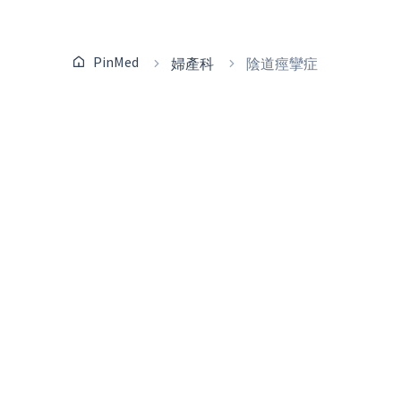
PinMed
婦產科
陰道痙攣症