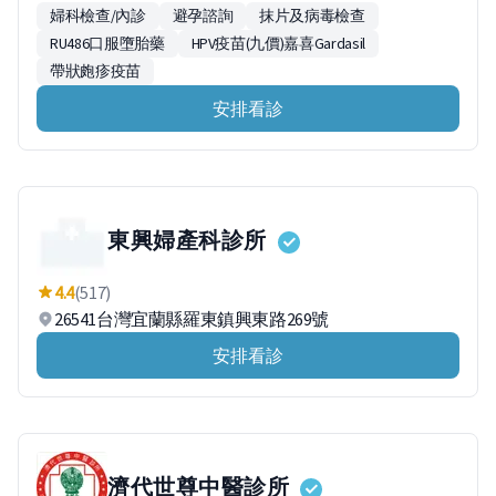
婦科檢查/內診
避孕諮詢
抹片及病毒檢查
RU486口服墮胎藥
HPV疫苗(九價)嘉喜Gardasil
帶狀皰疹疫苗
安排看診
東興婦產科診所
4.4
(517)
26541台灣宜蘭縣羅東鎮興東路269號
安排看診
濟代世尊中醫診所