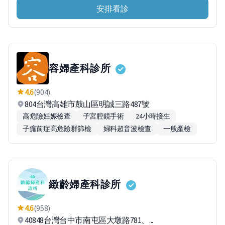
安排看診
容婦產科診所
4.6
(904)
804台灣高雄市鼓山區明誠三路487號
高危險妊娠檢查
子宮腔鏡手術
24小時接生
子癲前症高危險群篩檢
婦科超音波檢查
一般產檢
緻齡婦產科診所
4.6
(958)
40848台灣台中市南屯區大墩路781、...