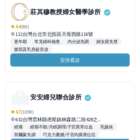
莊其穆教授婦女醫學診所
4.4
(86)
112台灣台北市北投區天母西路116號
更年期
常見婦科檢查
內分泌失調
婦女尿失禁
腹部及乳房超音波
安排看診
安安婦兒聯合診所
4.7
(1099)
632台灣雲林縣虎尾鎮林森路二段428之...
經痛
經期不順/月經調理/子宮異常出血
乳腺炎
荷爾蒙失調
巧克力囊腫/子宮內膜異位症