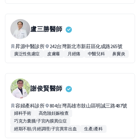
盧三勝
醫師
昇源中醫診所
242台灣新北市新莊區化成路265號
廣泛性焦慮症
皮膚癢
月經痛
中醫兒科
鼻竇炎
謝俊賢
醫師
容婦產科診所
804台灣高雄市鼓山區明誠三路487號
婦科手術
高危險妊娠檢查
巧克力囊腫/子宮內膜異位症
經期不順/月經調理/子宮異常出血
生產/產科