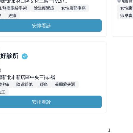
台灣新北市林口區文化三路一段197...
408
術/無痕眼袋手術
陰道痙攣症
女性腹部疼痛
女性腹
弛
經痛
卵巢囊
安排看診
好診所
)
台灣新北市新店區中央三街5號
部疼痛
陰道鬆弛
經痛
荷爾蒙失調
動症
安排看診
1