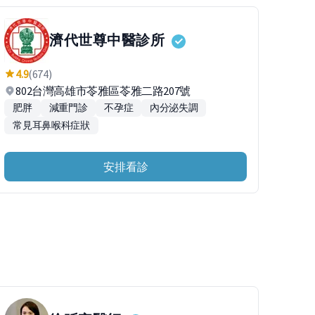
濟代世尊中醫診所
4.9
(674)
802台灣高雄市苓雅區苓雅二路207號
肥胖
減重門診
不孕症
內分泌失調
常見耳鼻喉科症狀
安排看診