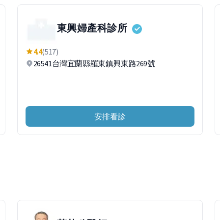
東興婦產科診所
4.4
(517)
26541台灣宜蘭縣羅東鎮興東路269號
安排看診