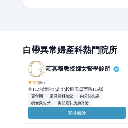
白帶異常婦產科熱門院所
莊其穆教授婦女醫學診所
4.4
(86)
112台灣台北市北投區天母西路116號
更年期
常見婦科檢查
內分泌失調
婦女尿失禁
腹部及乳房超音波
安排看診