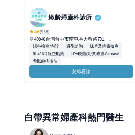
緻齡婦產科診所
4.6
(958)
40848台灣台中市南屯區大墩路781、...
婦科檢查/內診
避孕諮詢
抹片及病毒檢查
RU486口服墮胎藥
HPV疫苗(九價)嘉喜Gardasil
帶狀皰疹疫苗
安排看診
白帶異常婦產科熱門醫生