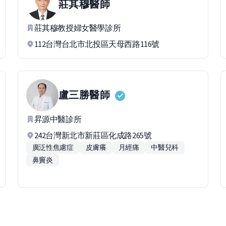
莊其穆
醫師
莊其穆教授婦女醫學診所
112台灣台北市北投區天母西路116號
盧三勝
醫師
昇源中醫診所
242台灣新北市新莊區化成路265號
廣泛性焦慮症
皮膚癢
月經痛
中醫兒科
鼻竇炎