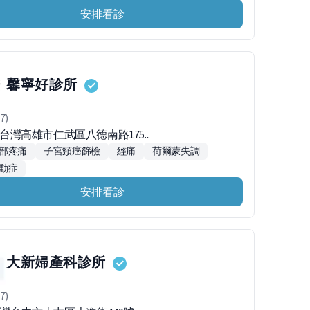
安排看診
馨寧好診所
7)
55台灣高雄市仁武區八德南路175...
部疼痛
子宮頸癌篩檢
經痛
荷爾蒙失調
動症
安排看診
大新婦產科診所
7)