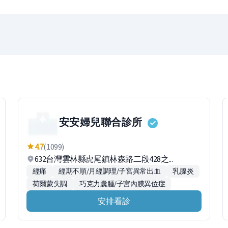
安安婦兒聯合診所
4.7
(1099)
632台灣雲林縣虎尾鎮林森路二段428之...
經痛
經期不順/月經調理/子宮異常出血
乳腺炎
荷爾蒙失調
巧克力囊腫/子宮內膜異位症
安排看診