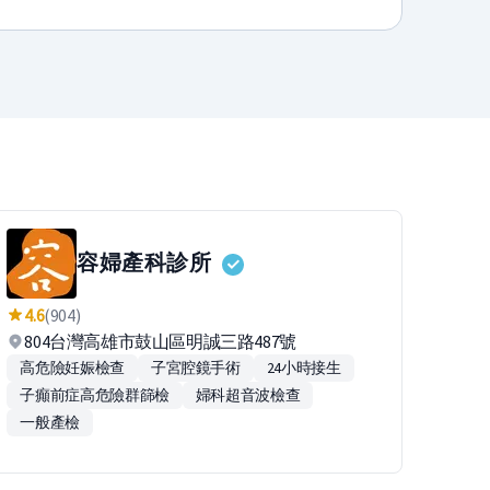
容婦產科診所
4.6
(904)
804台灣高雄市鼓山區明誠三路487號
高危險妊娠檢查
子宮腔鏡手術
24小時接生
子癲前症高危險群篩檢
婦科超音波檢查
一般產檢