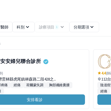
醫師
科別
診療項目
分期選項
1
果
安安婦兒聯合診所
9)
4.4
(86
台灣雲林縣虎尾鎮林森路二段428之...
11
部疼痛
經痛
荷爾蒙失調
胸部纖維囊腫
陰道痙
腫
經痛
安排看診