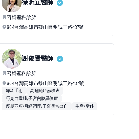
徐昕宜
醫師
容婦產科診所
804台灣高雄市鼓山區明誠三路487號
謝俊賢
醫師
容婦產科診所
804台灣高雄市鼓山區明誠三路487號
婦科手術
高危險妊娠檢查
巧克力囊腫/子宮內膜異位症
經期不順/月經調理/子宮異常出血
生產/產科