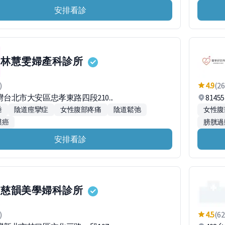
安排看診
林慧雯婦產科診所
)
4.9
(26
台灣台北市大安區忠孝東路四段210...
814
垂
陰道痙攣症
女性腹部疼痛
陰道鬆弛
女性腹
膜癌
膀胱過
安排看診
慈韻美學婦科診所
)
4.5
(62