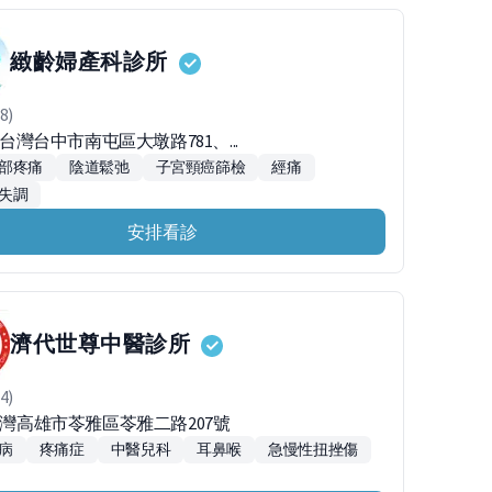
緻齡婦產科診所
8)
48台灣台中市南屯區大墩路781、...
部疼痛
陰道鬆弛
子宮頸癌篩檢
經痛
失調
安排看診
濟代世尊中醫診所
4)
2台灣高雄市苓雅區苓雅二路207號
病
疼痛症
中醫兒科
耳鼻喉
急慢性扭挫傷