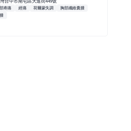
台灣台中市南屯區大進街449號
部疼痛
經痛
荷爾蒙失調
胸部纖維囊腫
腫