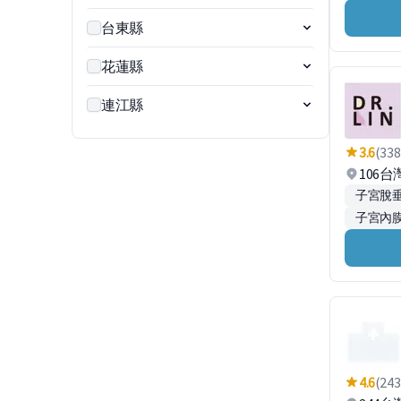
台東縣
花蓮縣
連江縣
3.6
(338
106
子宮脫
子宮內
4.6
(243