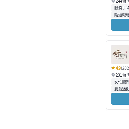
244
眼袋手
陰道鬆
4.9
(202
231
女性腹
膀胱過