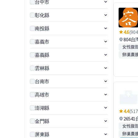
台中市
彰化縣
南投縣
4.6
(904
804
嘉義市
女性腹
嘉義縣
卵巢囊
雲林縣
台南市
高雄市
澎湖縣
4.4
(517
265
金門縣
女性腹
卵巢囊
屏東縣