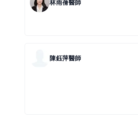
林雨蒨
醫師
陳鈺萍
醫師