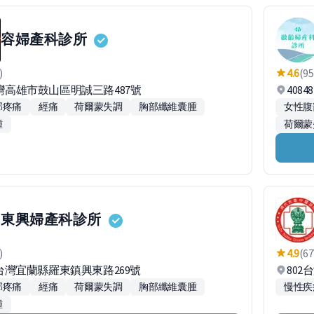
容婦產科診所
)
4.6
(95
台灣高雄市鼓山區明誠三路487號
408
部疼痛
經痛
荷爾蒙失調
胸部纖維囊腫
女性腹
腫
荷爾蒙
東興婦產科診所
)
4.9
(67
41台灣宜蘭縣羅東鎮興東路269號
80
部疼痛
經痛
荷爾蒙失調
胸部纖維囊腫
慢性疾
腫