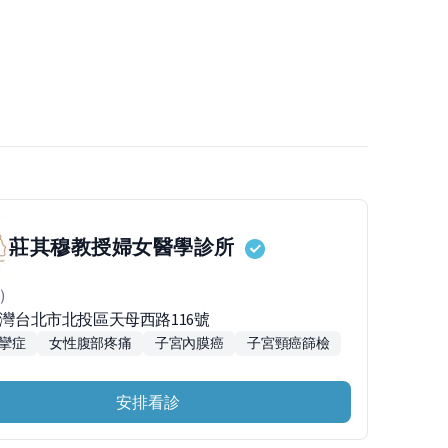
莊其穆教授婦女醫學診所
)
2台灣台北市北投區天母西路116號
攣症
女性腹部疼痛
子宮內膜癌
子宮頸癌篩檢
安排看診