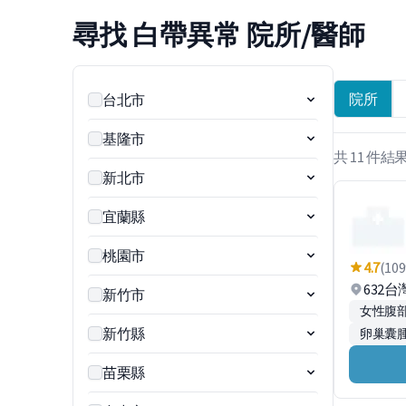
尋找 白帶異常 院所/醫師
院所
台北市
基隆市
共 11 件結
新北市
宜蘭縣
桃園市
4.7
(109
632
新竹市
女性腹
新竹縣
卵巢囊
苗栗縣