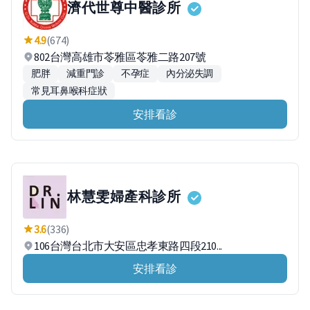
濟代世尊中醫診所
4.9
(674)
802台灣高雄市苓雅區苓雅二路207號
肥胖
減重門診
不孕症
內分泌失調
常見耳鼻喉科症狀
安排看診
林慧雯婦產科診所
3.6
(336)
106台灣台北市大安區忠孝東路四段210...
安排看診