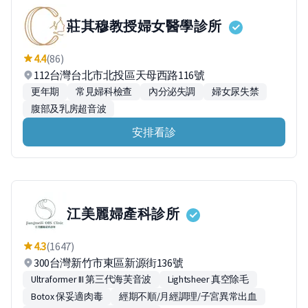
莊其穆教授婦女醫學診所
4.4
(86)
112台灣台北市北投區天母西路116號
更年期
常見婦科檢查
內分泌失調
婦女尿失禁
腹部及乳房超音波
安排看診
江美麗婦產科診所
4.3
(1647)
300台灣新竹市東區新源街136號
Ultraformer III 第三代海芙音波
Lightsheer 真空除毛
Botox 保妥適肉毒
經期不順/月經調理/子宮異常出血