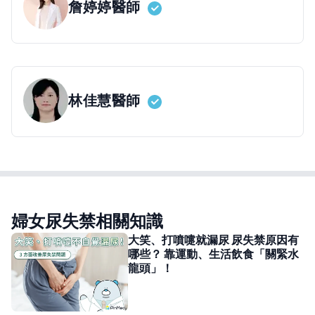
詹婷婷
醫師
林佳慧
醫師
婦女尿失禁相關知識
大笑、打噴嚏就漏尿 尿失禁原因有
哪些？ 靠運動、生活飲食「關緊水
龍頭」！