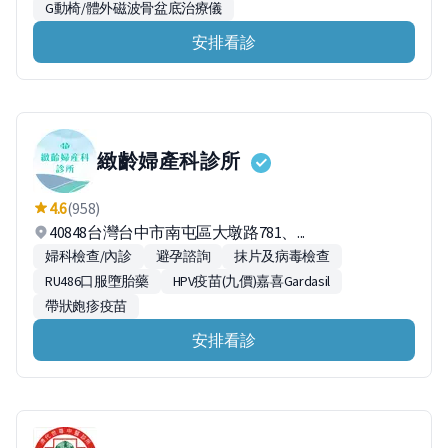
G動椅/體外磁波骨盆底治療儀
安排看診
緻齡婦產科診所
4.6
(958)
40848台灣台中市南屯區大墩路781、...
婦科檢查/內診
避孕諮詢
抹片及病毒檢查
RU486口服墮胎藥
HPV疫苗(九價)嘉喜Gardasil
帶狀皰疹疫苗
安排看診