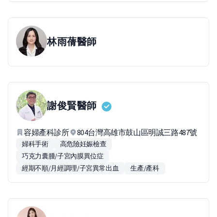
林雨蒨
醫師
謝俊賢
醫師
容婦產科診所
804台灣高雄市鼓山區明誠三路487號
婦科手術
高危險妊娠檢查
巧克力囊腫/子宮內膜異位症
經期不順/月經調理/子宮異常出血
生產/產科