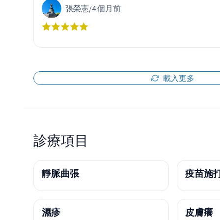
張榮憲
/
4 個月前
載入更多
診療項目
靜脈曲張
疫苗施
濕疹
皮膚癢