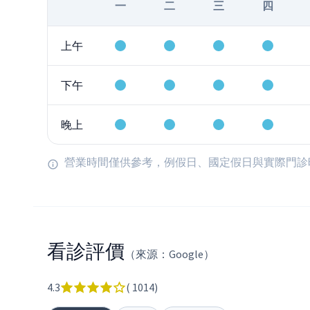
一
二
三
四
上午
下午
晚上
營業時間僅供參考，例假日、國定假日與實際門診
看診評價
（來源：Google）
4.3
(
1014
)