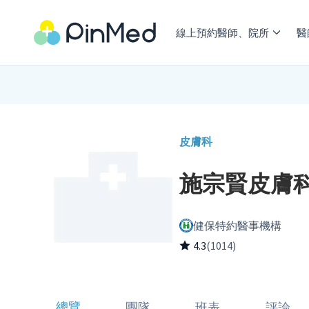
線上預約醫師、院所
醫
皮膚科
施宗賢皮膚
健保特約醫事機構
4.3
(1014)
總覽
團隊
班表
評論