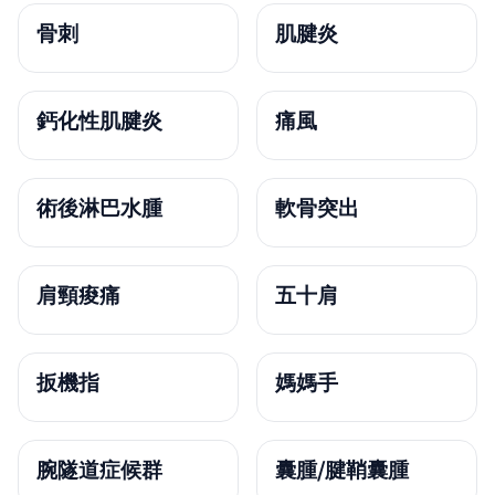
骨刺
肌腱炎
鈣化性肌腱炎
痛風
術後淋巴水腫
軟骨突出
肩頸痠痛
五十肩
扳機指
媽媽手
腕隧道症候群
囊腫/腱鞘囊腫