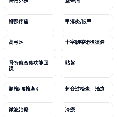
拇指外翻
膝蓋痛
腳踝疼痛
甲溝炎/嵌甲
高弓足
十字韌帶術後復健
骨折癒合後功能回
貼紮
復
頸椎/腰椎牽引
超音波檢查、治療
微波治療
冷療