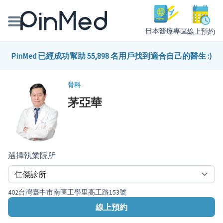
日本醫療專區
線上預約
線上預約醫師、院所
PinMed 已經成功幫助 55,898 名用戶找到適合自己的醫生 :)
醫師專欄專訪
骨科
茅亞華
健康主題館
我是醫療人員
選擇執業院所
402台灣臺中市南區工學里高工路153號
線上預約