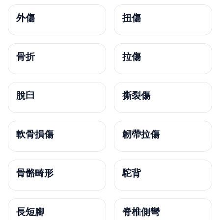
外傷
扭傷
骨折
拉傷
脫臼
撕裂傷
軟骨損傷
韌帶拉傷
骨骼畸形
駝背
長短腳
脊椎側彎