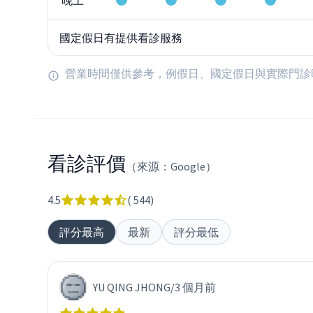
晚上
國定假日有提供看診服務
營業時間僅供參考，例假日、國定假日與實際門診
看診評價
（來源：Google）
4.5
(
544
)
評分最高
最新
評分最低
YU QING JHONG
/
3 個月前