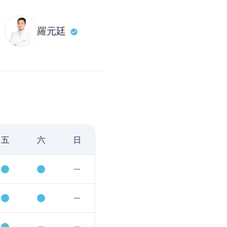
羅元廷
五
六
日