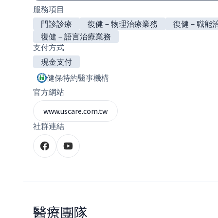
服務項目
門診診療
復健－物理治療業務
復健－職能
復健－語言治療業務
支付方式
現金支付
健保特約醫事機構
官方網站
www.uscare.com.tw
社群連結
醫療團隊