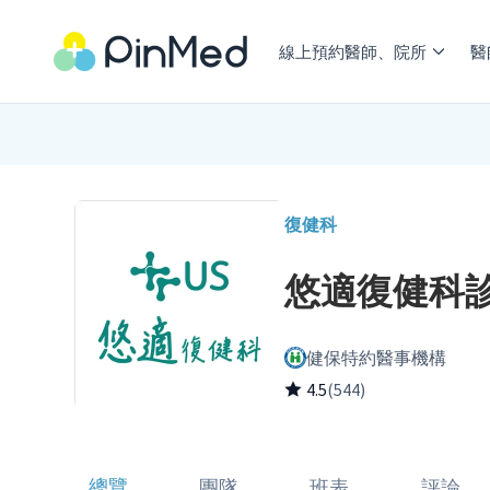
線上預約醫師、院所
醫
復健科
悠適復健科
健保特約醫事機構
4.5
(544)
總覽
團隊
班表
評論