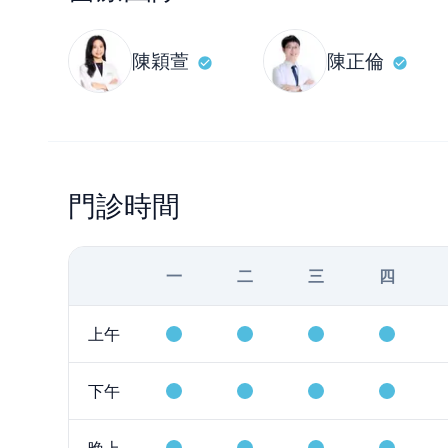
陳穎萱
陳正倫
門診時間
一
二
三
四
上午
下午