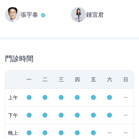
張宇泰
鍾宜君
門診時間
一
二
三
四
五
六
日
上午
下午
晚上