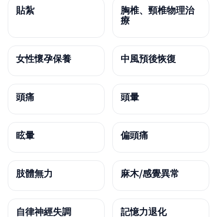
貼紮
胸椎、頸椎物理治
療
女性懷孕保養
中風預後恢復
頭痛
頭暈
眩暈
偏頭痛
肢體無力
麻木/感覺異常
自律神經失調
記憶力退化