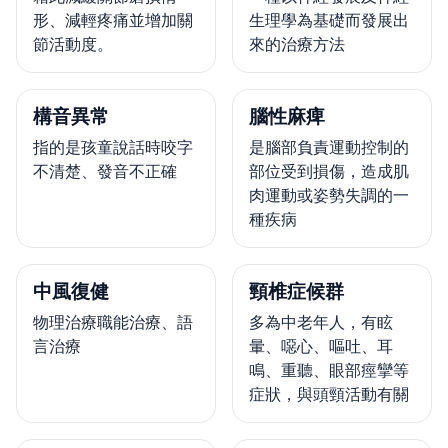
形、減輕疼痛並增加關
生理學為基礎而發展出
節活動度。
來的治療方法
構音異常
腦性麻痺
指的是孩童說話時咬字
是腦部負責運動控制的
不清楚、發音不正確
部位受到損傷，造成肌
肉運動或姿勢失調的一
種疾病
中風復健
頸椎症候群
物理治療職能治療、語
多為中老年人，有眩
言治療
暈、噁心、嘔吐、耳
鳴、重聽、眼部痙攣等
症狀，與頭頸活動有關