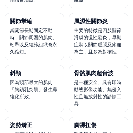
關節攣縮
風濕性關節炎
當關節長期固定不動
主要的特徵是四肢關節
時，關節周圍的肌肉、
滑膜的慢性發炎，早期
韌帶以及結締組織會永
症狀以關節腫脹及疼痛
久縮短。
為主，且多為對稱性
斜頸
骨骼肌肉超音波
因為頸部最大的肌肉
是一種安全、具有即時
「胸鎖乳突肌」發生纖
動態影像功能、無侵入
維化所致。
性且無放射性的診斷工
具
姿勢矯正
腳踝扭傷