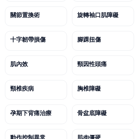
關節置換術
旋轉袖口肌障礙
十字韌帶損傷
腳踝扭傷
肌內效
頸因性頭痛
頸椎疾病
胸椎障礙
孕期下背痛治療
骨盆底障礙
動作控制異常
肌肉僵硬