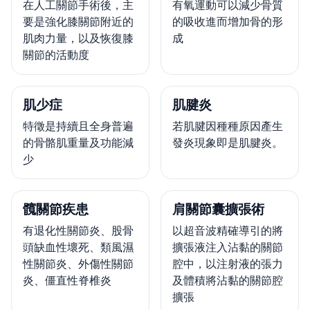
在人工關節手術後，主
有氧運動可以減少骨質
要是強化膝關節附近的
的吸收進而增加骨的形
肌肉力量，以及恢復膝
成
關節的活動度
肌少症
肌腱炎
特徵是持續且全身普遍
若肌腱因種種原因產生
的骨骼肌重量及功能減
發炎現象即是肌腱炎。
少
髖關節疾患
肩關節囊擴張術
有退化性關節炎、股骨
以超音波精確導引的將
頭缺血性壞死、類風濕
擴張液注入沾黏的關節
性關節炎、外傷性關節
腔中，以注射液的張力
炎、僵直性脊椎炎
及體積將沾黏的關節腔
擴張