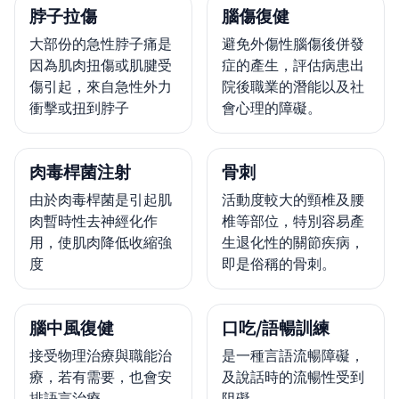
脖子拉傷
腦傷復健
大部份的急性脖子痛是
避免外傷性腦傷後併發
因為肌肉扭傷或肌腱受
症的產生，評估病患出
傷引起，來自急性外力
院後職業的潛能以及社
衝擊或扭到脖子
會心理的障礙。
肉毒桿菌注射
骨刺
由於肉毒桿菌是引起肌
活動度較大的頸椎及腰
肉暫時性去神經化作
椎等部位，特別容易產
用，使肌肉降低收縮強
生退化性的關節疾病，
度
即是俗稱的骨刺。
腦中風復健
口吃/語暢訓練
接受物理治療與職能治
是一種言語流暢障礙，
療，若有需要，也會安
及說話時的流暢性受到
排語言治療。
阻礙