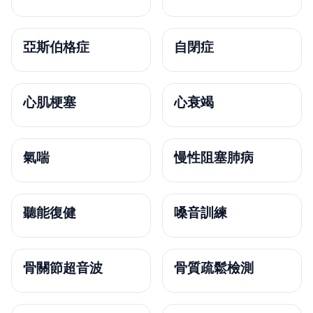
亞斯伯格症
自閉症
心肌梗塞
心衰竭
氣喘
慢性阻塞肺病
聽能復健
嗓音訓練
骨關節超音波
骨質疏鬆檢測