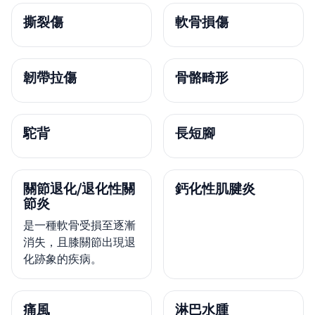
撕裂傷
軟骨損傷
韌帶拉傷
骨骼畸形
駝背
長短腳
關節退化/退化性關
鈣化性肌腱炎
節炎
是一種軟骨受損至逐漸
消失，且膝關節出現退
化跡象的疾病。
痛風
淋巴水腫