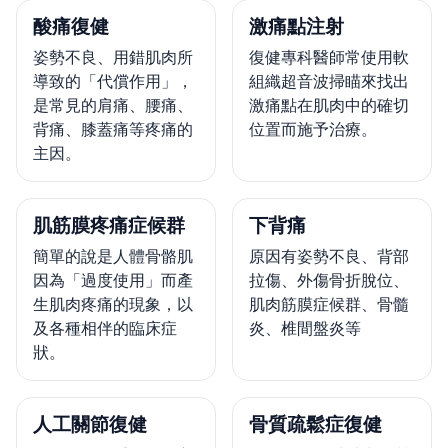
酸痛復健
激痛點注射
姿勢不良、用錯肌肉所
復健專科醫師常使用軟
導致的「代償作用」，
組織超音波掃瞄來找出
是常見的肩痛、腰痛、
激痛點在肌肉中的確切
背痛、膝蓋痛等疼痛的
位置而施予治療。
主因。
肌筋膜疼痛症候群
下背痛
簡單的說是人體骨骼肌
原因有姿勢不良、背部
因為「過度使用」而產
拉傷、外傷骨折脫位、
生肌肉疼痛的現象，以
肌肉筋膜症候群、骨髓
及各種相伴的臨床症
炎、椎間盤炎等
狀。
人工關節復健
骨質疏鬆症復健