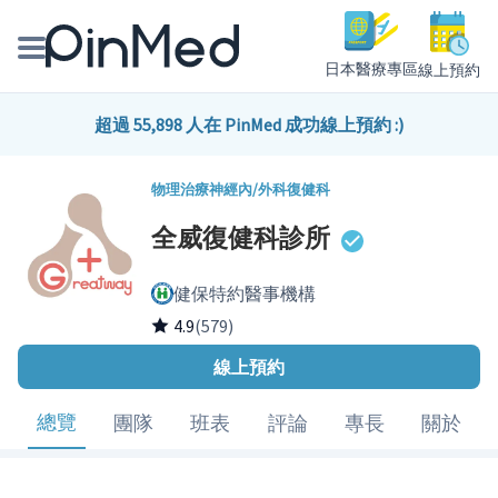
日本醫療專區
線上預約
線上預約醫師、院所
超過 55,898 人在 PinMed 成功線上預約 :)
醫師專欄專訪
物理治療
神經內/外科
復健科
全威復健科診所
健康主題館
健保特約醫事機構
我是醫療人員
4.9
(579)
線上預約
總覽
團隊
班表
評論
專長
關於