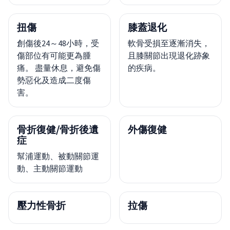
扭傷
膝蓋退化
創傷後24～48小時，受
軟骨受損至逐漸消失，
傷部位有可能更為腫
且膝關節出現退化跡象
痛。 盡量休息，避免傷
的疾病。
勢惡化及造成二度傷
害。
骨折復健/骨折後遺
外傷復健
症
幫浦運動、被動關節運
動、主動關節運動
壓力性骨折
拉傷