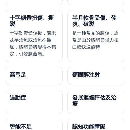
十字韌帶扭傷、撕
半月軟骨受傷、發
裂
炎、破裂
十字韌帶受傷後，若未
是一種常見的膝傷，通
及早治療或治療不徹
常是由於膝關節強力扭
底，膝關節將變得不穩
曲或快速旋轉
定，引發膝蓋痛。
高弓足
類固醇注射
過動症
發展遲緩評估及治
療
智能不足
認知功能障礙