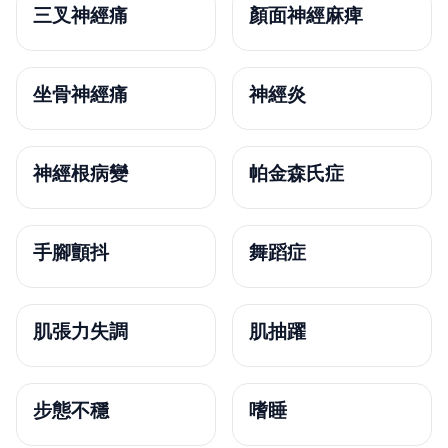
三叉神經痛
顏面神經麻痺
坐骨神經痛
神經炎
神經根病變
帕金森氏症
手腳顫抖
舞蹈症
肌張力失調
肌抽躍
步態不穩
嗜睡