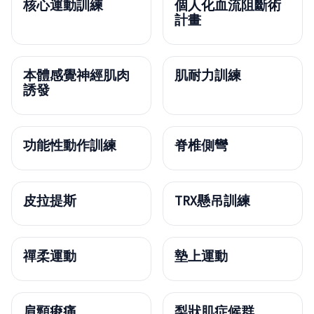
核心運動訓練
個人化血流阻斷術
計畫
本體感覺神經肌肉
肌耐力訓練
誘發
功能性動作訓練
脊椎側彎
皮拉提斯
TRX懸吊訓練
禪柔運動
墊上運動
肩頸痠痛
梨狀肌症候群