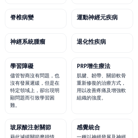
脊椎病變
運動神經元疾病
神經系統腫瘤
退化性疾病
學習障礙
PRP增生療法
儘管智商沒有問題，也
肌腱、韌帶、關節軟骨
沒有發展遲緩，但是在
重新修復的治療方式，
特定領域上，卻出現明
用以改善疼痛及增強軟
顯問題而引致學習困
組織的強度。
難。
玻尿酸注射關節
感覺統合
藉此減緩關節磨損情
一種以神經發展及神經