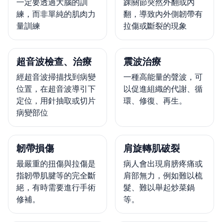
一定要透過大腦的訓
踝關節突然外翻或內
練，而非單純的肌肉力
翻，導致內外側韌帶有
量訓練
拉傷或斷裂的現象
超音波檢查、治療
震波治療
經超音波掃描找到病變
一種高能量的聲波，可
位置，在超音波導引下
以促進組織的代謝、循
定位，用針抽取或切片
環、修復、再生。
病變部位
韌帶損傷
肩旋轉肌破裂
最嚴重的扭傷與拉傷是
病人會出現肩膀疼痛或
指韌帶肌腱等的完全斷
肩部無力，例如難以梳
絕，有時需要進行手術
髮、難以舉起炒菜鍋
修補。
等。