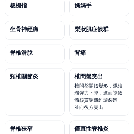
板機指
媽媽手
坐骨神經痛
梨狀肌症候群
脊椎滑脫
背痛
頸椎關節炎
椎間盤突出
椎間盤開始變形，纖維
環彈力下降，進而導致
髓核貫穿纖維環裂縫，
並向後方突出
脊椎狹窄
僵直性脊椎炎