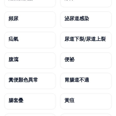
頻尿
泌尿道感染
疝氣
尿道下裂/尿道上裂
腹瀉
便祕
糞便顏色異常
胃腸道不適
腸套疊
黃疸