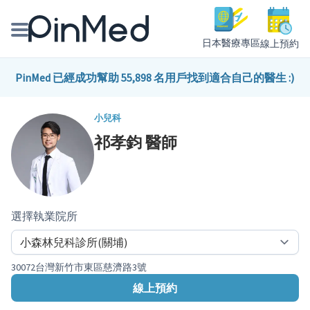
日本醫療專區
線上預約
線上預約醫師、院所
PinMed 已經成功幫助 55,898 名用戶找到適合自己的醫生 :)
醫師專欄專訪
小兒科
祁孝鈞
醫師
健康主題館
我是醫療人員
選擇執業院所
30072台灣新竹市東區慈濟路3號
線上預約