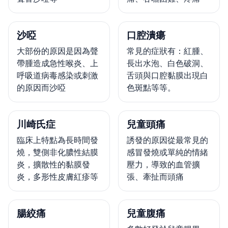
沙啞
口腔潰瘍
大部份的原因是因為聲
常見的症狀有：紅腫、
帶腫造成急性喉炎、上
長出水泡、白色破洞、
呼吸道病毒感染或刺激
舌頭與口腔黏膜出現白
的原因而沙啞
色斑點等等。
川崎氏症
兒童頭痛
臨床上特點為長時間發
誘發的原因從最常見的
燒，雙側非化膿性結膜
感冒發燒或單純的情緒
炎，擴散性的黏膜發
壓力，導致的血管擴
炎，多形性皮膚紅疹等
張、牽扯而頭痛
腸絞痛
兒童腹痛