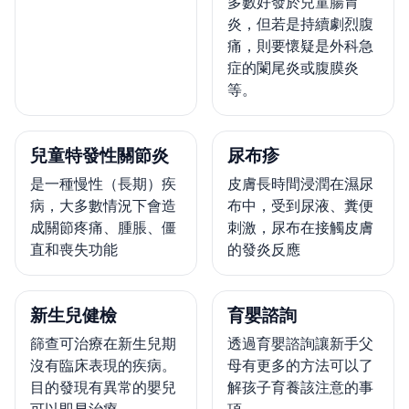
多數好發於兒童腸胃
炎，但若是持續劇烈腹
痛，則要懷疑是外科急
症的闌尾炎或腹膜炎
等。
兒童特發性關節炎
尿布疹
是一種慢性（長期）疾
皮膚長時間浸潤在濕尿
病，大多數情況下會造
布中，受到尿液、糞便
成關節疼痛、腫脹、僵
刺激，尿布在接觸皮膚
直和喪失功能
的發炎反應
新生兒健檢
育嬰諮詢
篩查可治療在新生兒期
透過育嬰諮詢讓新手父
沒有臨床表現的疾病。
母有更多的方法可以了
目的發現有異常的嬰兒
解孩子育養該注意的事
可以即早治療
項。