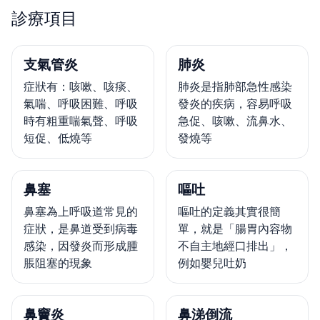
診療項目
支氣管炎
肺炎
症狀有：咳嗽、咳痰、
肺炎是指肺部急性感染
氣喘、呼吸困難、呼吸
發炎的疾病，容易呼吸
時有粗重喘氣聲、呼吸
急促、咳嗽、流鼻水、
短促、低燒等
發燒等
鼻塞
嘔吐
鼻塞為上呼吸道常見的
嘔吐的定義其實很簡
症狀，是鼻道受到病毒
單，就是「腸胃內容物
感染，因發炎而形成腫
不自主地經口排出」，
脹阻塞的現象
例如嬰兒吐奶
鼻竇炎
鼻涕倒流