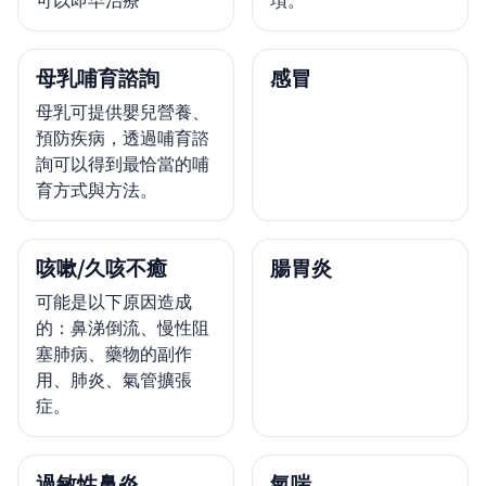
母乳哺育諮詢
感冒
母乳可提供嬰兒營養、
預防疾病，透過哺育諮
詢可以得到最恰當的哺
育方式與方法。
咳嗽/久咳不癒
腸胃炎
可能是以下原因造成
的：鼻涕倒流、慢性阻
塞肺病、藥物的副作
用、肺炎、氣管擴張
症。
過敏性鼻炎
氣喘