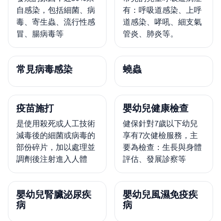
自感染，包括細菌、病
有：呼吸道感染、上呼
毒、寄生蟲、流行性感
道感染、哮吼、細支氣
冒、腸病毒等
管炎、肺炎等。
常見病毒感染
蟯蟲
疫苗施打
嬰幼兒健康檢查
是使用殺死或人工技術
健保針對7歲以下幼兒
減毒後的細菌或病毒的
享有7次健檢服務，主
部份碎片，加以處理並
要為檢查：生長與身體
調劑後注射進入人體
評估、發展診察等
嬰幼兒腎臟泌尿疾
嬰幼兒風濕免疫疾
病
病