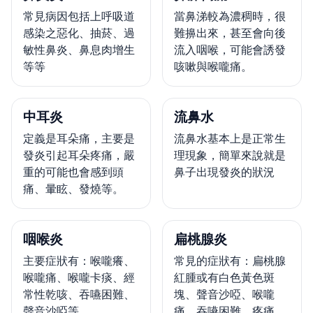
常見病因包括上呼吸道
當鼻涕較為濃稠時，很
感染之惡化、抽菸、過
難擤出來，甚至會向後
敏性鼻炎、鼻息肉增生
流入咽喉，可能會誘發
等等
咳嗽與喉嚨痛。
中耳炎
流鼻水
定義是耳朵痛，主要是
流鼻水基本上是正常生
發炎引起耳朵疼痛，嚴
理現象，簡單來說就是
重的可能也會感到頭
鼻子出現發炎的狀況
痛、暈眩、發燒等。
咽喉炎
扁桃腺炎
主要症狀有：喉嚨癢、
常見的症狀有：扁桃腺
喉嚨痛、喉嚨卡痰、經
紅腫或有白色黃色斑
常性乾咳、吞嚥困難、
塊、聲音沙啞、喉嚨
聲音沙啞等
痛、吞嚥困難、疼痛