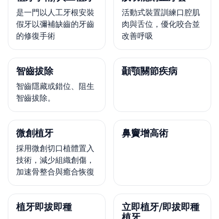
是一門以人工牙根安裝
活動式裝置訓練口腔肌
假牙以彌補缺齒的牙齒
肉與舌位，優化咬合並
的修復手術
改善呼吸
智齒拔除
顳顎關節疾病
智齒隱藏或錯位、阻生
智齒拔除。
微創植牙
鼻竇增高術
採用微創切口植體置入
技術，減少組織創傷，
加速骨整合與癒合恢復
植牙即拔即種
立即植牙/即拔即種
植牙