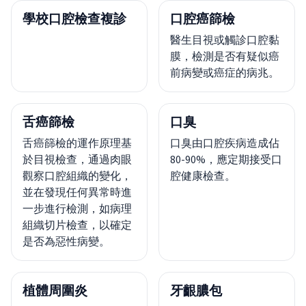
學校口腔檢查複診
口腔癌篩檢
醫生目視或觸診口腔黏
膜，檢測是否有疑似癌
前病變或癌症的病兆。
舌癌篩檢
口臭
舌癌篩檢的運作原理基
口臭由口腔疾病造成佔
於目視檢查，通過肉眼
80-90%，應定期接受口
觀察口腔組織的變化，
腔健康檢查。
並在發現任何異常時進
一步進行檢測，如病理
組織切片檢查，以確定
是否為惡性病變。
植體周圍炎
牙齦膿包