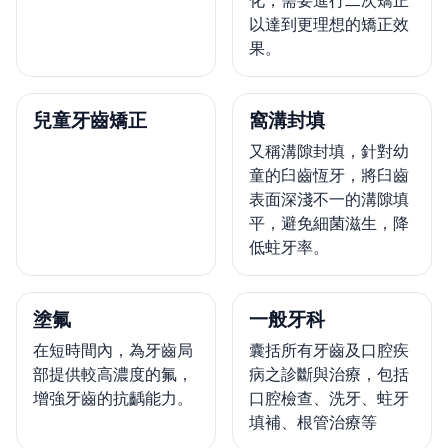
化，需要進行二次矯正
以達到更理想的矯正效
果。
兒童牙齒矯正
窩溝封填
又稱溝隙封填，針對幼
童的臼齒恆牙，將臼齒
表面深淺不一的溝隙填
平，避免細菌滋生，降
低蛀牙率。
塗氟
一般牙科
在短時間內，為牙齒局
囊括所有牙齒及口腔疾
部提供較高濃度的氟，
病之診斷與治療，包括
增強牙齒的抗齲能力。
口腔檢查、洗牙、蛀牙
填補、根管治療等