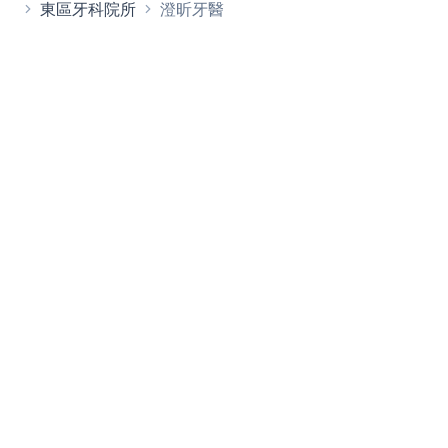
東區牙科院所
澄昕牙醫