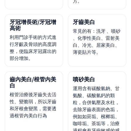
方。
牙冠增長術/牙冠增
牙齒美白
高術
常見的有：洗牙 、噴砂
利用門診手術的方式進
、化學性美白、雷射美
行牙齦及骨頭的高度調
白、冷光、居家美白、
整，使臨床牙冠露出的
薄瓷貼片等。
部分增加。
齒內美白/根管內美
噴砂美白
白
運用含有碳酸氫鈉、甘
根管治療後牙齒失去活
氨酸、碳酸氫鈣的顆
性、變脆弱，所以牙齒
粒，合併氣壓及水柱，
和牙根會變黑，需要透
去除牙齒表面的色垢，
過根管內美白行為
例如如菸垢、檳榔垢、
咖啡垢、茶垢等，治療
過程會有牙齒敏感的感