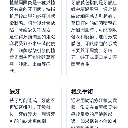
植體周圍炎是一種與植
牙齦膿包指的是牙齦組
牙有關的牙周病，特指
織中積聚膿液，通常是
植牙後出現的炎症與感
由於細菌感染引起的，
染狀態。植牙後牙骨缺
當口腔內的細菌積聚在
陷、牙齒缺失等因素，
牙齦周圍時，可能導致
這使得牙齒周圍的組織
發炎和感染，進而形成
容易受到外來細菌的侵
膿包。牙齦膿包的形成
害。細菌感染引發的植
主要與牙周病、牙結
體周圍炎可能伴隨著疼
石、蛀牙或傷口感染等
痛、腫脹、出血等症
因素有關。
狀。
缺牙
根尖手術
缺牙可能造成：牙齒不
通常用於治療牙根尖囊
再緊密排列，牙齒移
腫，常見在做完根管治
位、牙縫變大，周邊牙
療後引發的牙隨腔感
可能向缺牙處傾倒
染，如果拖著不治療可
能導致牙壞死