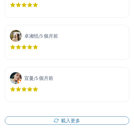
卓湘恬
/
5 個月前
宜蔓
/
5 個月前
載入更多