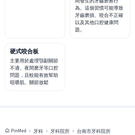
間發生的牙齒磨擦行
為。這個習慣可能導致
牙齒磨損、咬合不正確
以及其他口腔健康問
題。
硬式咬合板
主要用於處理顎顳關節
不適、夜間磨牙等口腔
問題，且較能有效幫助
咀嚼肌、關節放鬆
PinMed
牙科
牙科院所
台南市牙科院所