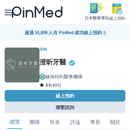
日本醫療專區
線上預約
線上預約醫師、院所
超過 55,898 人在 PinMed 成功線上預約 :)
醫師專欄專訪
牙科
澄昕牙醫
健康主題館
健保特約醫事機構
我是醫療人員
4.9
(809)
線上預約
聯繫諮詢
總覽
團隊
班表
評論
專長
關於