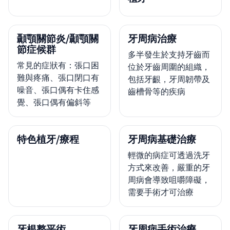
顳顎關節炎/顳顎關
牙周病治療
節症候群
多半發生於支持牙齒而
常見的症狀有：張口困
位於牙齒周圍的組織，
難與疼痛、張口閉口有
包括牙齦，牙周韌帶及
噪音、張口偶有卡住感
齒槽骨等的疾病
覺、張口偶有偏斜等
特色植牙/療程
牙周病基礎治療
輕微的病症可透過洗牙
方式來改善，嚴重的牙
周病會導致咀嚼障礙，
需要手術才可治療
牙根整平術
牙周病手術治療