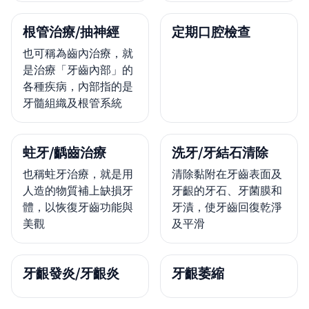
根管治療/抽神經
定期口腔檢查
也可稱為齒內治療，就
是治療「牙齒內部」的
各種疾病，內部指的是
牙髓組織及根管系統
蛀牙/齲齒治療
洗牙/牙結石清除
也稱蛀牙治療，就是用
清除黏附在牙齒表面及
人造的物質補上缺損牙
牙齦的牙石、牙菌膜和
體，以恢復牙齒功能與
牙漬，使牙齒回復乾淨
美觀
及平滑
牙齦發炎/牙齦炎
牙齦萎縮