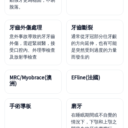
動假牙更為穩固，不易
脫落。
牙齒外傷處理
牙齒斷裂
意外事故導致的牙牙齒
通常從牙冠部分往牙齦
外傷，需趕緊就醫，接
的方向延伸，也有可能
受口腔內、外理學檢查
是突然受到過度的力量
及放射學檢查
而發生的
MRC/Myobrace(澳
EFline(法國)
洲)
手術導板
磨牙
在睡眠期間或不自覺的
情況下，下顎和上顎之