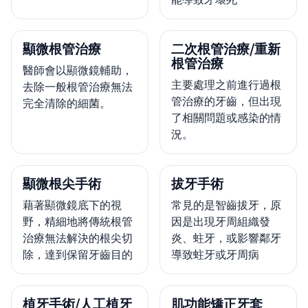
顯微根管治療
二次根管治療/重新
根管治療
醫師會以顯微鏡輔助，
主要處理之前進行過根
去除一般根管治療無法
管治療的牙齒，但出現
完全清除的細菌。
了相關問題或感染的情
況。
顯微根尖手術
拔牙手術
藉著顯微鏡底下的視
常見的是智齒拔牙，原
野，精細地將傳統根管
因是出現牙周組織發
治療無法解決的根尖切
炎、蛀牙，或影響鄰牙
除，達到保留牙齒目的
導致蛀牙或牙周病
植牙手術/人工植牙
肌功能矯正牙套