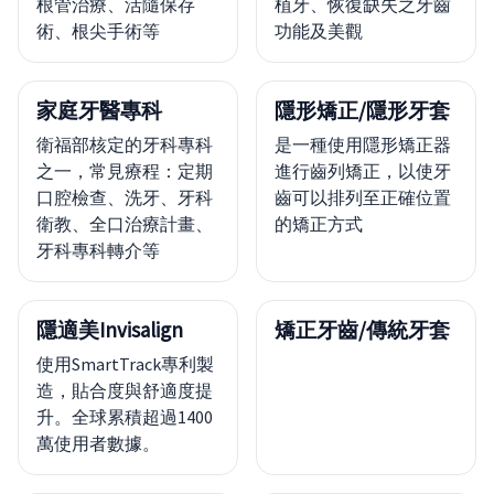
根管治療、活隨保存
植牙、恢復缺失之牙齒
術、根尖手術等
功能及美觀
家庭牙醫專科
隱形矯正/隱形牙套
衛福部核定的牙科專科
是一種使用隱形矯正器
之一，常見療程：定期
進行齒列矯正，以使牙
口腔檢查、洗牙、牙科
齒可以排列至正確位置
衛教、全口治療計畫、
的矯正方式
牙科專科轉介等
隱適美Invisalign
矯正牙齒/傳統牙套
使用SmartTrack專利製
造，貼合度與舒適度提
升。全球累積超過1400
萬使用者數據。