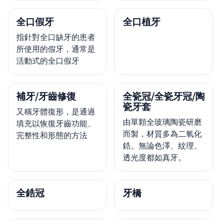
全口假牙
全口植牙
指針對全口缺牙的患者
所使用的假牙，通常是
活動式的全口假牙
補牙/牙齒修復
全瓷冠/全瓷牙冠/陶
瓷牙套
又稱牙體復形，是通過
由單顆全玻璃陶瓷研磨
填充以恢復牙齒功能、
而製，材質多為二氧化
完整性和形態的方法
鋯。無論色澤、紋理、
透光度都如真牙。
全鋯冠
牙橋