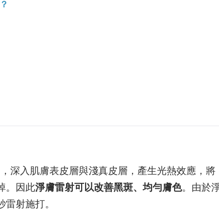
？
 nm)，深入肌膚表皮層與淺真皮層，產生光熱效應，將
掉。因此
淨膚雷射可以改善黑斑、均勻膚色
。由於
秒雷射施打。