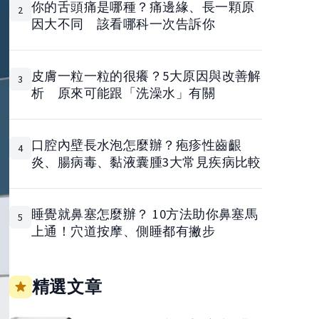
你的舌頭痛是哪種？痛邊緣、長一顆原
2
因大不同 該看哪科一次告訴你
皮膚一粒一粒的很癢？5大原因與改善解
3
析 原來可能跟「洗澡水」有關
口腔內壁長水泡怎麼辦？疱疹性齒齦
4
炎、腸病毒、黏液囊腫3大常見疾病比較
睡覺就鼻塞怎麼辦？ 10方法助你鼻塞馬
5
上通！穴道按摩、側睡都有撇步
精選文章