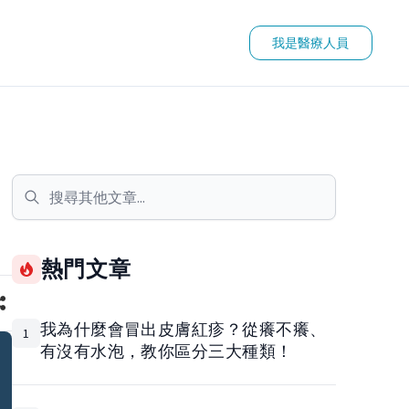
我是醫療人員
熱門文章
我為什麼會冒出皮膚紅疹？從癢不癢、
1
有沒有水泡，教你區分三大種類！