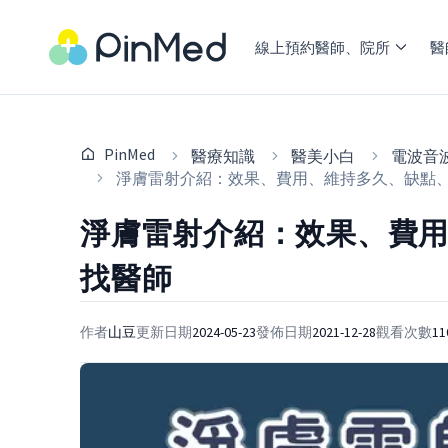
線上預約醫師、院所
醫
PinMed
醫療知識
醫美小白
電波音
淨膚雷射介紹：效果、費用、維持多久、缺點
淨膚雷射介紹：效果、費
找醫師
作者
山豆
更新日期
2024-05-23
發佈日期
2021-12-28
觀看次數
11