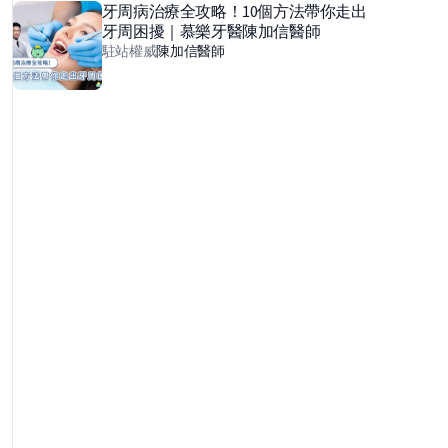
牙周病治療全攻略！10個方法帶你走出
牙周困擾｜慕樂牙醫陳加信醫師
駐站權威
陳加信
醫師