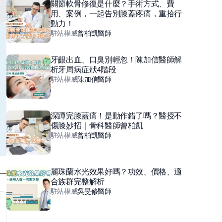
關節軟骨修復是什麼？手術方式、費
用、案例，一起告別膝蓋疼痛，重拾行
動力！
駐站權威
曾柏凱
醫師
牙齦出血、口臭別輕忽！陳加信醫師解
析牙周病症狀4階段
駐站權威
陳加信
醫師
深蹲完膝蓋痛！是動作錯了嗎？醫授不
傷膝妙招｜骨科醫師曾柏凱
駐站權威
曾柏凱
醫師
麗珠蘭水光效果好嗎？功效、價格、適
合族群完整解析
駐站權威
吳旻修
醫師