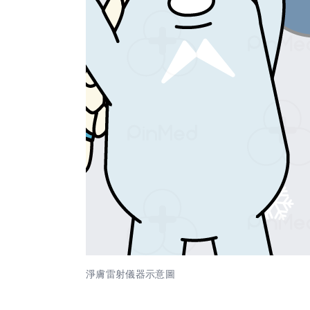
淨膚雷射儀器示意圖