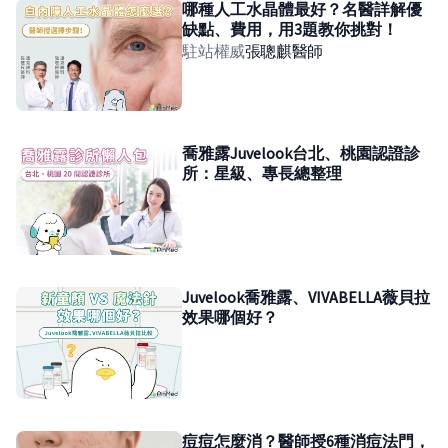
哪種人工水晶體最好？名醫詳解優
缺點、費用，用3題教你挑對！
駐站權威
張聰麒
醫師
喬雅露Juvelook台北、桃園認證診
所：星級、專長總整理
Juvelook喬雅露、VIVABELLA薇貝拉
效果哪個好？
痘痘怎麼消？醫師授6種消痘法門，