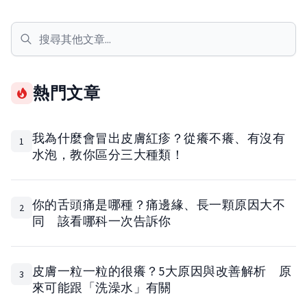
熱門文章
我為什麼會冒出皮膚紅疹？從癢不癢、有沒有
1
水泡，教你區分三大種類！
你的舌頭痛是哪種？痛邊緣、長一顆原因大不
2
同 該看哪科一次告訴你
皮膚一粒一粒的很癢？5大原因與改善解析 原
3
來可能跟「洗澡水」有關