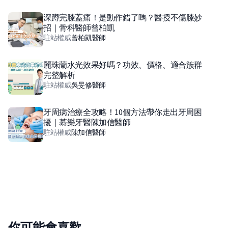
深蹲完膝蓋痛！是動作錯了嗎？醫授不傷膝妙
招｜骨科醫師曾柏凱
駐站權威
曾柏凱
醫師
麗珠蘭水光效果好嗎？功效、價格、適合族群
完整解析
駐站權威
吳旻修
醫師
牙周病治療全攻略！10個方法帶你走出牙周困
擾｜慕樂牙醫陳加信醫師
駐站權威
陳加信
醫師
你可能會喜歡