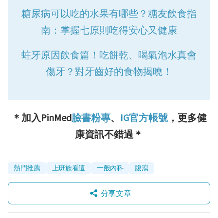
糖尿病可以吃的水果有哪些？糖友飲食指
南：掌握七原則吃得安心又健康
蛀牙原因飲食篇！吃餅乾、喝氣泡水真會
傷牙？對牙齒好的食物揭曉！
＊加入PinMed
臉書粉專
、
IG官方帳號
，更多健
康資訊不錯過＊
熱門推薦
上班族看這
一般內科
腹瀉
分享文章