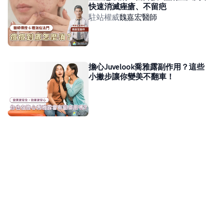
快速消滅痤瘡、不留疤
駐站權威
魏嘉宏
醫師
擔心Juvelook喬雅露副作用？這些
小撇步讓你變美不翻車！