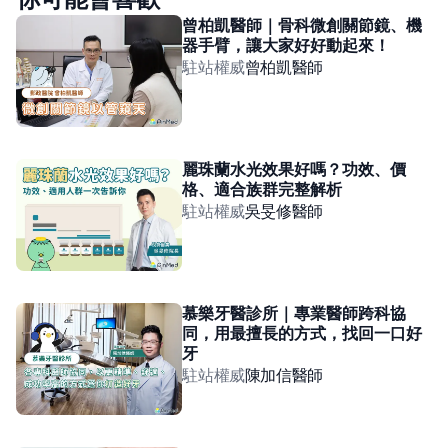
曾柏凱醫師｜骨科微創關節鏡、機
器手臂，讓大家好好動起來！
駐站權威
曾柏凱
醫師
麗珠蘭水光效果好嗎？功效、價
格、適合族群完整解析
駐站權威
吳旻修
醫師
慕樂牙醫診所｜專業醫師跨科協
同，用最擅長的方式，找回一口好
牙
駐站權威
陳加信
醫師