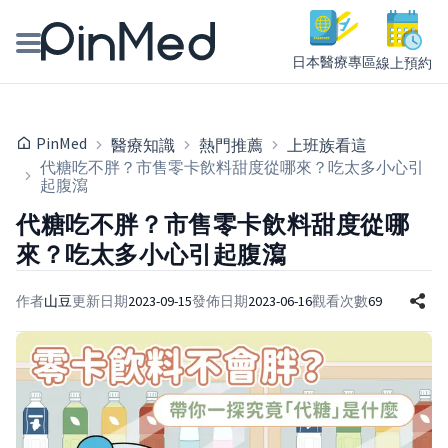
日本醫療專區
線上預約
線上預約醫師、院所
PinMed
醫療知識
熱門推薦
上班族看這
醫師專欄專訪
代糖吃不胖？市售零卡飲料甜度從哪來？吃太多小心引
起腹瀉
健康主題館
代糖吃不胖？市售零卡飲料甜度從哪
來？吃太多小心引起腹瀉
我是醫療人員
作者
山豆
更新日期
2023-09-15
發佈日期
2023-06-16
觀看次數
69