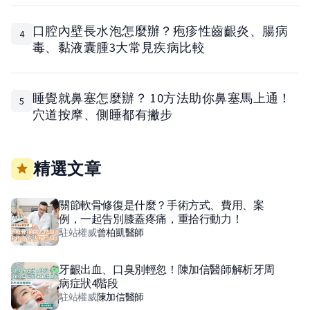
口腔內壁長水泡怎麼辦？疱疹性齒齦炎、腸病
4
毒、黏液囊腫3大常見疾病比較
睡覺就鼻塞怎麼辦？ 10方法助你鼻塞馬上通！
5
穴道按摩、側睡都有撇步
精選文章
關節軟骨修復是什麼？手術方式、費用、案
例，一起告別膝蓋疼痛，重拾行動力！
駐站權威
曾柏凱
醫師
牙齦出血、口臭別輕忽！陳加信醫師解析牙周
病症狀4階段
駐站權威
陳加信
醫師