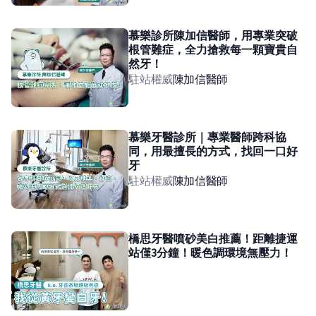
慕樂診所陳加信醫師，用專業突破
根管難症，全力搶救每一顆寶貴自
然牙！
駐站權威
陳加信
醫師
慕樂牙醫診所｜專業醫師跨科協
同，用最擅長的方式，找回一口好
牙
駐站權威
陳加信
醫師
橋思牙醫噴砂美白推薦！距離捷運
站僅3分鐘！暖色調環境無壓力！