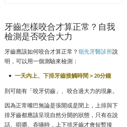
牙齒怎樣咬合才算正常？自我
檢測是否咬合大力
牙齒應該如何咬合才算正常？
嶺先牙醫診所
說
明，可以用一個測驗來檢測：
一天內上、下排牙齒接觸時間＞20分鐘
則可能有「咬牙切齒」、咬合過大力的現象。
因為正常嘴巴無論是張開或是閉上，上排與下
排牙齒都應該呈現自然分開的狀態，只有在說
話、咀嚼、吞嚥時，上下排牙齒才會短暫接