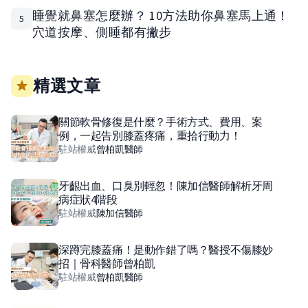
睡覺就鼻塞怎麼辦？ 10方法助你鼻塞馬上通！
5
穴道按摩、側睡都有撇步
精選文章
關節軟骨修復是什麼？手術方式、費用、案
例，一起告別膝蓋疼痛，重拾行動力！
駐站權威
曾柏凱
醫師
牙齦出血、口臭別輕忽！陳加信醫師解析牙周
病症狀4階段
駐站權威
陳加信
醫師
深蹲完膝蓋痛！是動作錯了嗎？醫授不傷膝妙
招｜骨科醫師曾柏凱
駐站權威
曾柏凱
醫師