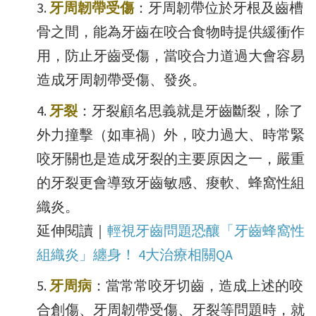
牙周韌帶受傷
：牙周韌帶位於牙根及齒槽
骨之間，能為牙齒在咬合食物時提供緩衝作
用，防止牙齒受傷，當咬合力道過大會容易
造成牙周韌帶受傷、發炎。
牙裂
：牙裂顧名思義就是牙齒斷裂，除了
外力撞擊（如車禍）外，咬力過大、時常緊
咬牙關也是造成牙裂的主要原因之一，嚴重
的牙裂更會導致牙齒敏感、痠軟、蜂窩性組
織炎。
延伸閱讀｜
輕視牙齒問題恐釀「牙齒蜂窩性
組織炎」纏身！ 4大治療相關QA
牙周病
：當常常咬牙切齒，造成上述的咬
合創傷、牙周韌帶受傷、牙裂等問題時，就