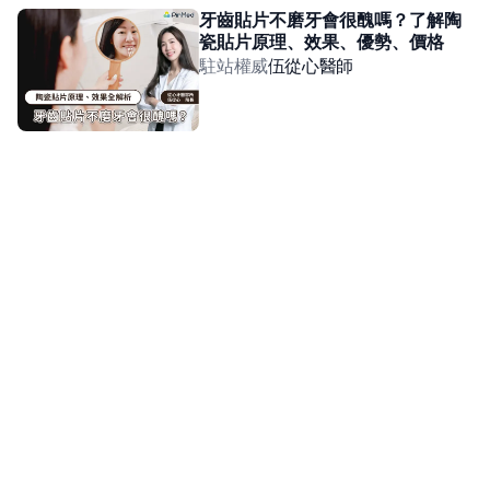
牙齒貼片不磨牙會很醜嗎？了解陶
瓷貼片原理、效果、優勢、價格
駐站權威
伍從心
醫師