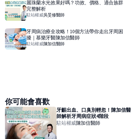
麗珠蘭水光效果好嗎？功效、價格、適合族群
完整解析
駐站權威
吳旻修
醫師
牙周病治療全攻略！10個方法帶你走出牙周困
擾｜慕樂牙醫陳加信醫師
駐站權威
陳加信
醫師
你可能會喜歡
牙齦出血、口臭別輕忽！陳加信醫
師解析牙周病症狀4階段
駐站權威
陳加信
醫師