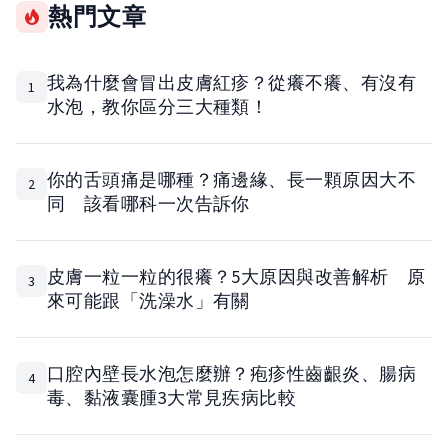
熱門文章
我為什麼會冒出皮膚紅疹？從癢不癢、有沒有
1
水泡，教你區分三大種類！
你的舌頭痛是哪種？痛邊緣、長一顆原因大不
2
同 該看哪科一次告訴你
皮膚一粒一粒的很癢？5大原因與改善解析 原
3
來可能跟「洗澡水」有關
口腔內壁長水泡怎麼辦？疱疹性齒齦炎、腸病
4
毒、黏液囊腫3大常見疾病比較