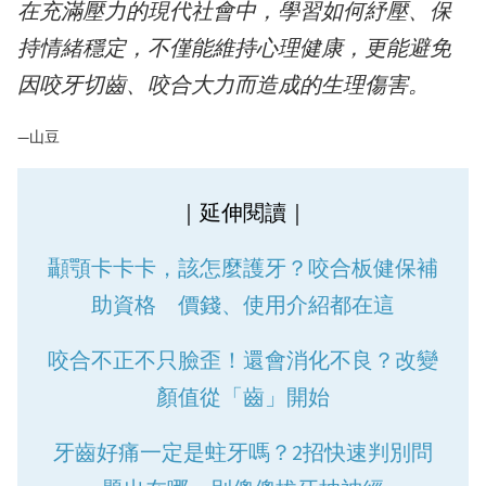
在充滿壓力的現代社會中，學習如何紓壓、保
持情緒穩定，不僅能維持心理健康，更能避免
因咬牙切齒、咬合大力而造成的生理傷害。
—山豆
｜延伸閱讀｜
顳顎卡卡卡，該怎麼護牙？咬合板健保補
助資格 價錢、使用介紹都在這
咬合不正不只臉歪！還會消化不良？改變
顏值從「齒」開始
牙齒好痛一定是蛀牙嗎？2招快速判別問