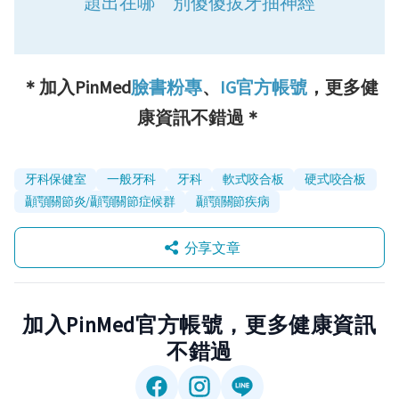
題出在哪 別傻傻拔牙抽神經
＊加入PinMed
臉書粉專
、
IG官方帳號
，更多健
康資訊不錯過＊
牙科保健室
一般牙科
牙科
軟式咬合板
硬式咬合板
顳顎關節炎/顳顎關節症候群
顳顎關節疾病
分享文章
加入PinMed官方帳號，更多健康資訊
不錯過