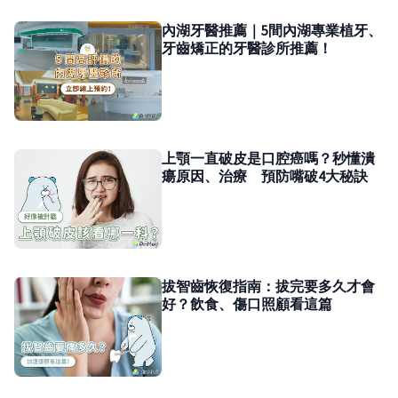
內湖牙醫推薦｜5間內湖專業植牙、
牙齒矯正的牙醫診所推薦！
上顎一直破皮是口腔癌嗎？秒懂潰
瘍原因、治療 預防嘴破4大秘訣
拔智齒恢復指南：拔完要多久才會
好？飲食、傷口照顧看這篇