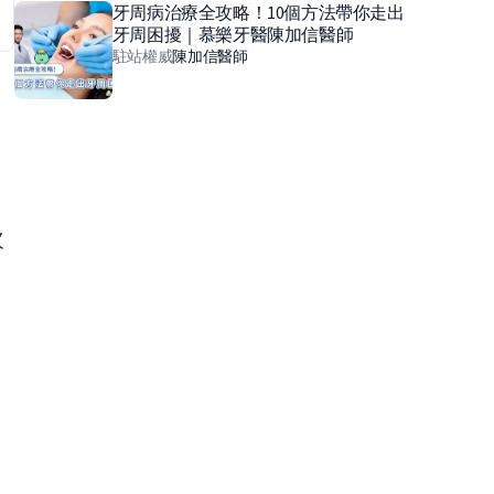
牙周病治療全攻略！10個方法帶你走出
牙周困擾｜慕樂牙醫陳加信醫師
駐站權威
陳加信
醫師
次