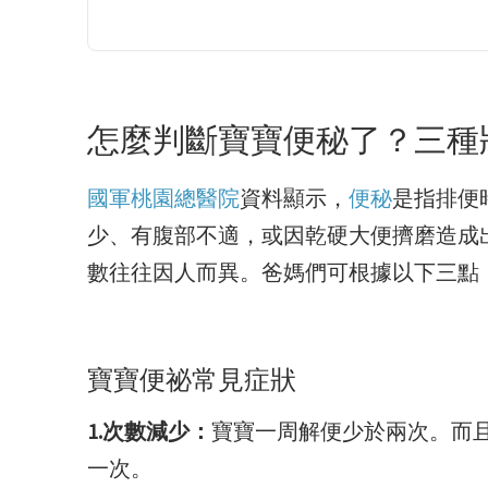
怎麼判斷寶寶便秘了？三種
國軍桃園總醫院
資料顯示，
便秘
是指排便
少、有腹部不適，或因乾硬大便擠磨造成
數往往因人而異。爸媽們可根據以下三點
寶寶便祕常見症狀
1.次數減少：
寶寶一周解便少於兩次。而
一次。