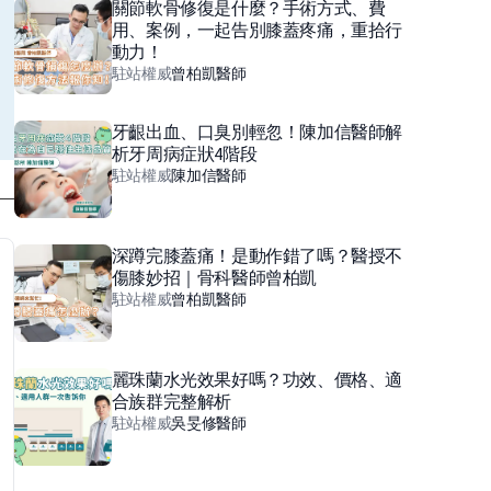
關節軟骨修復是什麼？手術方式、費
用、案例，一起告別膝蓋疼痛，重拾行
動力！
駐站權威
曾柏凱
醫師
牙齦出血、口臭別輕忽！陳加信醫師解
析牙周病症狀4階段
駐站權威
陳加信
醫師
深蹲完膝蓋痛！是動作錯了嗎？醫授不
傷膝妙招｜骨科醫師曾柏凱
駐站權威
曾柏凱
醫師
麗珠蘭水光效果好嗎？功效、價格、適
合族群完整解析
駐站權威
吳旻修
醫師