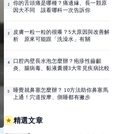
你的舌頭痛是哪種？痛邊緣、長一顆原
2
因大不同 該看哪科一次告訴你
皮膚一粒一粒的很癢？5大原因與改善解
3
析 原來可能跟「洗澡水」有關
口腔內壁長水泡怎麼辦？疱疹性齒齦
4
炎、腸病毒、黏液囊腫3大常見疾病比較
睡覺就鼻塞怎麼辦？ 10方法助你鼻塞馬
5
上通！穴道按摩、側睡都有撇步
精選文章