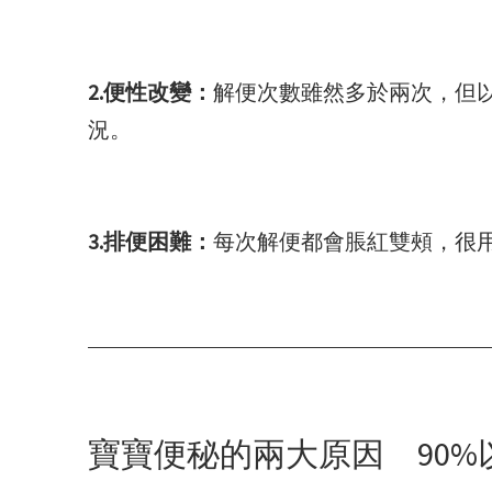
2.便性改變：
解便次數雖然多於兩次，但
況。
3.排便困難：
每次解便都會脹紅雙頰，很
寶寶便秘的兩大原因 90%