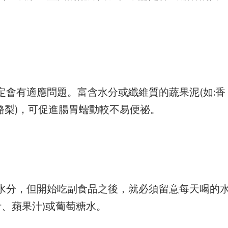
會有適應問題。富含水分或纖維質的蔬果泥(如:香
、酪梨)，可促進腸胃蠕動較不易便祕。
水分，但開始吃副食品之後，就必須留意每天喝的
汁、蘋果汁)或葡萄糖水。