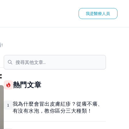
我是醫療人員
!
熱門文章
我為什麼會冒出皮膚紅疹？從癢不癢、
1
有沒有水泡，教你區分三大種類！