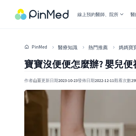
線上預約醫師、院所
醫
PinMed
醫療知識
熱門推薦
媽媽寶
寶寶沒便便怎麼辦? 嬰兒
作者
山豆
更新日期
2023-10-23
發佈日期
2022-12-11
觀看次數
29