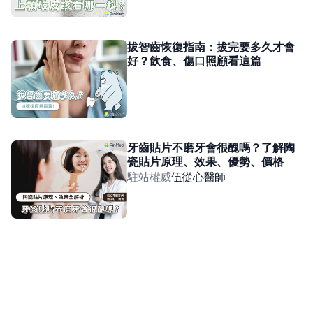
拔智齒恢復指南：拔完要多久才會
好？飲食、傷口照顧看這篇
牙齒貼片不磨牙會很醜嗎？了解陶
瓷貼片原理、效果、優勢、價格
駐站權威
伍從心
醫師