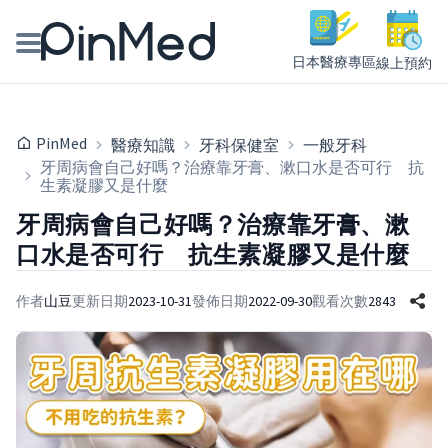
日本醫療專區
線上預約
線上預約醫師、院所
PinMed
醫療知識
牙科保健室
一般牙科
醫師專欄專訪
牙周病會自己好嗎？治療靠牙膏、漱口水是否可行 抗
生素凝膠又是什麼
健康主題館
牙周病會自己好嗎？治療靠牙膏、漱
口水是否可行 抗生素凝膠又是什麼
我是醫療人員
作者
山豆
更新日期
2023-10-31
發佈日期
2022-09-30
觀看次數
2843