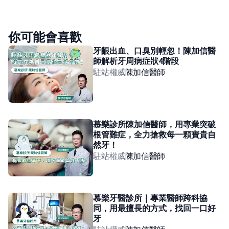
你可能會喜歡
牙齦出血、口臭別輕忽！陳加信醫
師解析牙周病症狀4階段
駐站權威
陳加信
醫師
慕樂診所陳加信醫師，用專業突破
根管難症，全力搶救每一顆寶貴自
然牙！
駐站權威
陳加信
醫師
慕樂牙醫診所｜專業醫師跨科協
同，用最擅長的方式，找回一口好
牙