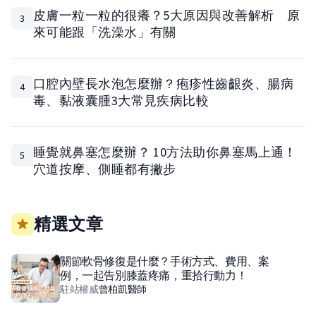
皮膚一粒一粒的很癢？5大原因與改善解析 原
3
來可能跟「洗澡水」有關
口腔內壁長水泡怎麼辦？疱疹性齒齦炎、腸病
4
毒、黏液囊腫3大常見疾病比較
睡覺就鼻塞怎麼辦？ 10方法助你鼻塞馬上通！
5
穴道按摩、側睡都有撇步
精選文章
關節軟骨修復是什麼？手術方式、費用、案
例，一起告別膝蓋疼痛，重拾行動力！
駐站權威
曾柏凱
醫師