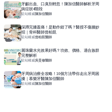
牙齦出血、口臭別輕忽！陳加信醫師解析牙周
病症狀4階段
駐站權威
陳加信
醫師
深蹲完膝蓋痛！是動作錯了嗎？醫授不傷膝妙
招｜骨科醫師曾柏凱
駐站權威
曾柏凱
醫師
麗珠蘭水光效果好嗎？功效、價格、適合族群
完整解析
駐站權威
吳旻修
醫師
牙周病治療全攻略！10個方法帶你走出牙周困
擾｜慕樂牙醫陳加信醫師
駐站權威
陳加信
醫師