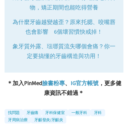
物，矯正期間也能吃得營養
為什麼牙齒越變越歪？原來托腮、咬嘴唇
也會影響 6個壞習慣快戒掉！
象牙質外露、琺瑯質流失哪個會痛？你一
定要搞懂的牙齒構造與功用！
＊加入PinMed
臉書粉專
、
IG官方帳號
，更多健
康資訊不錯過＊
找問題
牙齒痛
牙科保健室
一般牙科
牙科
牙周病治療
牙齦發炎/牙齦炎