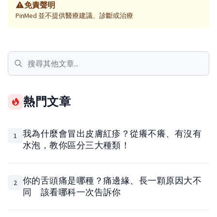
免責聲明
PinMed 並不提供醫療建議、診斷或治療
熱門文章
我為什麼會冒出皮膚紅疹？從癢不癢、有沒有
1
水泡，教你區分三大種類！
你的舌頭痛是哪種？痛邊緣、長一顆原因大不
2
同 該看哪科一次告訴你