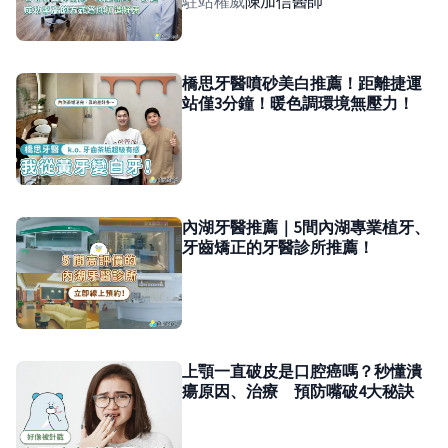
駐站權威
陳加信
醫師
橋思牙醫噴砂美白推薦！距離捷運
站僅3分鐘！暖色調環境無壓力！
內湖牙醫推薦｜5間內湖專業植牙、
牙齒矯正的牙醫診所推薦！
上顎一直破皮是口腔癌嗎？秒懂潰
瘍原因、治療 預防嘴破4大秘訣