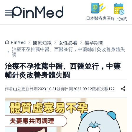
日本醫療專區
線上預約
線上預約醫師、院所
PinMed
醫療知識
女性必看
備孕期間
醫師專欄專訪
治療不孕推薦中醫、西醫並行，中藥輔針灸改善身體失
調
健康主題館
治療不孕推薦中醫、西醫並行，中藥
輔針灸改善身體失調
我是醫療人員
作者
山豆
更新日期
2023-10-31
發佈日期
2022-09-12
觀看次數
122