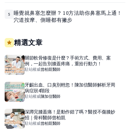
睡覺就鼻塞怎麼辦？ 10方法助你鼻塞馬上通！
5
穴道按摩、側睡都有撇步
精選文章
關節軟骨修復是什麼？手術方式、費用、案
例，一起告別膝蓋疼痛，重拾行動力！
駐站權威
曾柏凱
醫師
牙齦出血、口臭別輕忽！陳加信醫師解析牙周
病症狀4階段
駐站權威
陳加信
醫師
深蹲完膝蓋痛！是動作錯了嗎？醫授不傷膝妙
招｜骨科醫師曾柏凱
駐站權威
曾柏凱
醫師