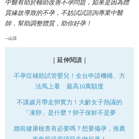
中醫有助於輔助改善不孕問題，如果是因為體
質緣故導致的不孕，不妨試試諮詢專業中醫
師，幫助調整體質，助你好孕！
—山豆
｜延伸閱讀｜
不孕症補助試管嬰兒！全台申請機構、方
法馬上看 最高10萬額度
不讓歲月帶走卵實力！大齡女子熱議的
「凍卵」是什麼？卵子保鮮不是夢
婚前健康檢查有必要嗎？想要備孕，推薦
半年前這些項目先做起來！