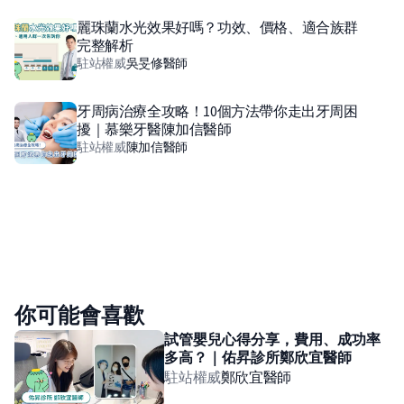
麗珠蘭水光效果好嗎？功效、價格、適合族群
完整解析
駐站權威
吳旻修
醫師
牙周病治療全攻略！10個方法帶你走出牙周困
擾｜慕樂牙醫陳加信醫師
駐站權威
陳加信
醫師
你可能會喜歡
試管嬰兒心得分享，費用、成功率
多高？｜佑昇診所鄭欣宜醫師
駐站權威
鄭欣宜
醫師