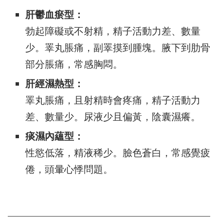
肝鬱血瘀型：
勃起障礙或不射精，精子活動力差、數量
少。睪丸脹痛，副睪摸到腫塊。腋下到肋骨
部分脹痛，常感胸悶。
肝經濕熱型：
睪丸脹痛，且射精時會疼痛，精子活動力
差、數量少。尿液少且偏黃，陰囊濕癢。
痰濕內蘊型：
性慾低落，精液稀少。臉色蒼白，常感覺疲
倦，頭暈心悸問題。