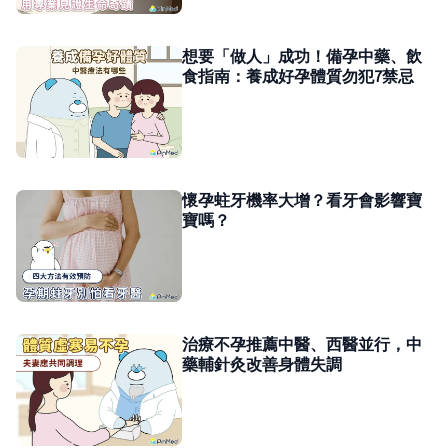
想要「做人」成功！備孕中藥、飲
食指南：養成好孕體質勿犯7禁忌
懷孕蛀牙機率大增？看牙會影響寶
寶嗎？
治療不孕推薦中醫、西醫並行，中
藥輔針灸改善身體失調