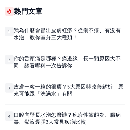
熱門文章
我為什麼會冒出皮膚紅疹？從癢不癢、有沒有
1
水泡，教你區分三大種類！
你的舌頭痛是哪種？痛邊緣、長一顆原因大不
2
同 該看哪科一次告訴你
皮膚一粒一粒的很癢？5大原因與改善解析 原
3
來可能跟「洗澡水」有關
口腔內壁長水泡怎麼辦？疱疹性齒齦炎、腸病
4
毒、黏液囊腫3大常見疾病比較