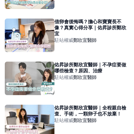
借卵會後悔嗎？擔心和寶寶長不
像？真實心得分享｜佑昇診所鄭欣
宜
駐站權威
鄭欣宜
醫師
佑昇診所鄭欣宜醫師｜不孕症要做
哪些檢查？原因、治療
駐站權威
鄭欣宜
醫師
佑昇診所鄭欣宜醫師｜全程親自檢
查、手術，一顆卵子也不放棄！
駐站權威
鄭欣宜
醫師