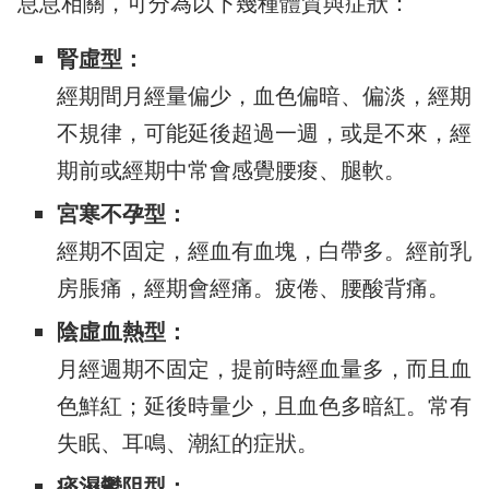
息息相關，可分為以下幾種體質與症狀：
腎虛型：
經期間月經量偏少，血色偏暗、偏淡，經期
不規律，可能延後超過一週，或是不來，經
期前或經期中常會感覺腰痠、腿軟。
宮寒不孕型：
經期不固定，經血有血塊，白帶多。經前乳
房脹痛，經期會經痛。疲倦、腰酸背痛。
陰虛血熱型：
月經週期不固定，提前時經血量多，而且血
色鮮紅；延後時量少，且血色多暗紅。常有
失眠、耳鳴、潮紅的症狀。
痰濕鬱阻型：