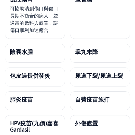
可協助清創傷口與傷口
長期不癒合的病人，並
適當的敷料與處置，讓
傷口順利加速癒合
陰囊水腫
睪丸未降
包皮過長併發炎
尿道下裂/尿道上裂
肺炎疫苗
自費疫苗施打
HPV疫苗(九價)嘉喜
外傷處置
Gardasil