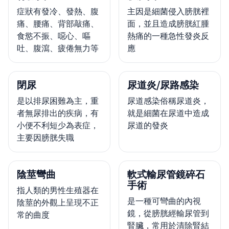
症狀有發冷、發熱、腹
主因是細菌侵入膀胱裡
痛、腰痛、背部敲痛、
面，並且造成膀胱紅腫
食慾不振、噁心、嘔
熱痛的一種急性發炎反
吐、腹瀉、疲倦無力等
應
閉尿
尿道炎/尿路感染
是以排尿困難為主，重
尿道感染俗稱尿道炎，
者無尿排出的疾病，有
就是細菌在尿道中造成
小便不利短少為表症，
尿道的發炎
主要因膀胱失職
陰莖彎曲
軟式輸尿管鏡碎石
手術
指人類的男性生殖器在
是一種可彎曲的內視
陰莖的外觀上呈現不正
鏡，從膀胱經輸尿管到
常的曲度
腎臟，常用於清除腎結