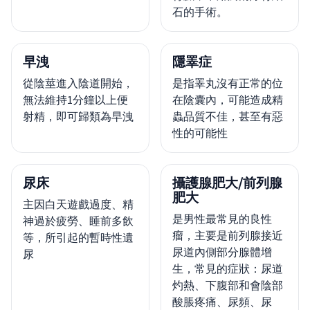
石的手術。
早洩
隱睪症
從陰莖進入陰道開始，
是指睪丸沒有正常的位
無法維持1分鐘以上便
在陰囊內，可能造成精
射精，即可歸類為早洩
蟲品質不佳，甚至有惡
性的可能性
尿床
攝護腺肥大/前列腺
肥大
主因白天遊戲過度、精
是男性最常見的良性
神過於疲勞、睡前多飲
瘤，主要是前列腺接近
等，所引起的暫時性遺
尿道內側部分腺體增
尿
生，常見的症狀：尿道
灼熱、下腹部和會陰部
酸脹疼痛、尿頻、尿