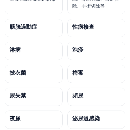
除、手術切除等
膀胱過動症
性病檢查
淋病
泡疹
披衣菌
梅毒
尿失禁
頻尿
夜尿
泌尿道感染