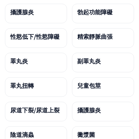
攝護腺炎
勃起功能障礙
性慾低下/性慾障礙
精索靜脈曲張
睪丸炎
副睪丸炎
睪丸扭轉
兒童包莖
尿道下裂/尿道上裂
攝護腺炎
陰道滴蟲
黴漿菌