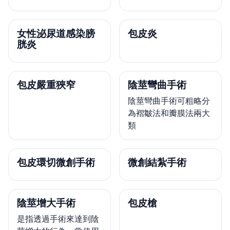
女性泌尿道感染膀
包皮炎
胱炎
包皮嚴重狹窄
陰莖彎曲手術
陰莖彎曲手術可粗略分
為褶皺法和瓣膜法兩大
類
包皮環切微創手術
微創結紮手術
陰莖增大手術
包皮槍
是指透過手術來達到陰