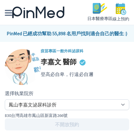
日本醫療專區
線上預約
線上預約醫師、院所
PinMed 已經成功幫助 55,898 名用戶找到適合自己的醫生 :)
醫師專欄專訪
疫苗專區
一般外科
泌尿科
李嘉文
醫師
健康主題館
登高必自卑，行遠必自邇
我是醫療人員
選擇執業院所
830台灣高雄市鳳山區新富路266號
不開放預約