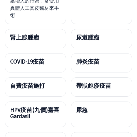
莖增大的行為，常使用
異體人工真皮醫材來手
術
腎上腺腫瘤
尿道腫瘤
COVID-19疫苗
肺炎疫苗
自費疫苗施打
帶狀皰疹疫苗
HPV疫苗(九價)嘉喜
尿急
Gardasil