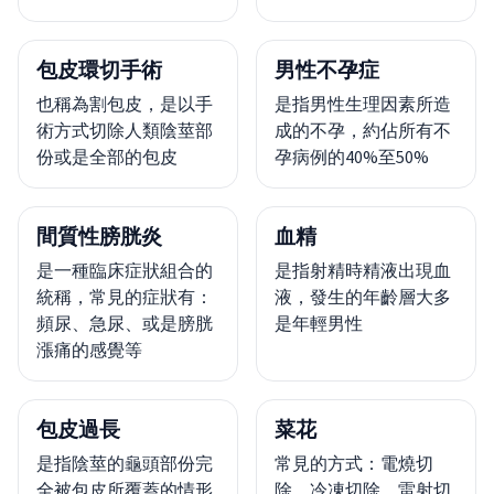
包皮環切手術
男性不孕症
也稱為割包皮，是以手
是指男性生理因素所造
術方式切除人類陰莖部
成的不孕，約佔所有不
份或是全部的包皮
孕病例的40%至50%
間質性膀胱炎
血精
是一種臨床症狀組合的
是指射精時精液出現血
統稱，常見的症狀有：
液，發生的年齡層大多
頻尿、急尿、或是膀胱
是年輕男性
漲痛的感覺等
包皮過長
菜花
是指陰莖的龜頭部份完
常見的方式：電燒切
全被包皮所覆蓋的情形
除、冷凍切除、雷射切