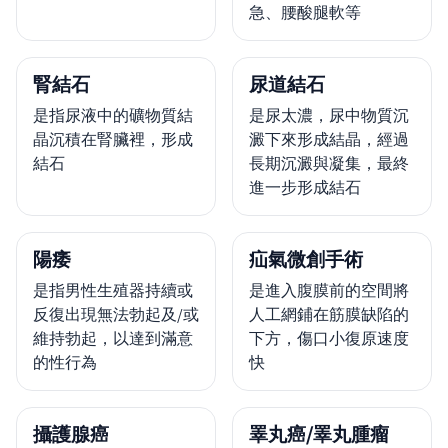
急、腰酸腿軟等
腎結石
尿道結石
是指尿液中的礦物質結
是尿太濃，尿中物質沉
晶沉積在腎臟裡，形成
澱下來形成結晶，經過
結石
長期沉澱與凝集，最終
進一步形成結石
陽痿
疝氣微創手術
是指男性生殖器持續或
是進入腹膜前的空間將
反復出現無法勃起及/或
人工網鋪在筋膜缺陷的
維持勃起，以達到滿意
下方，傷口小復原速度
的性行為
快
攝護腺癌
睪丸癌/睪丸腫瘤