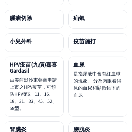
腫瘤切除
疝氣
小兒外科
疫苗施打
HPV疫苗(九價)嘉喜
血尿
Gardasil
是指尿液中含有紅血球
由美商默沙東藥商申請
的現象。 分為肉眼看得
上市之HPV疫苗，可預
見的血尿和顯微鏡下的
防HPV第6、11、16、
血尿
18、31、33、45、52、
58型。
腎臟炎
膀胱炎