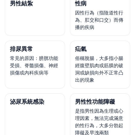
男性結紮
性病
因性行為（指陰道性行
為、肛交和口交）而傳
播的疾病
排尿異常
疝氣
常見的原因：膀胱功能
俗稱脫腸，大多指小腸
受損、脊髓損傷、神經
經腹壁肌肉或筋膜的破
損傷或內科疾病等
洞或缺損向外不正常凸
出的現象
泌尿系統感染
男性性功能障礙
是指男性因為生理或心
理因素，無法完成滿意
的性行為，大多分勃起
障礙及早洩兩類