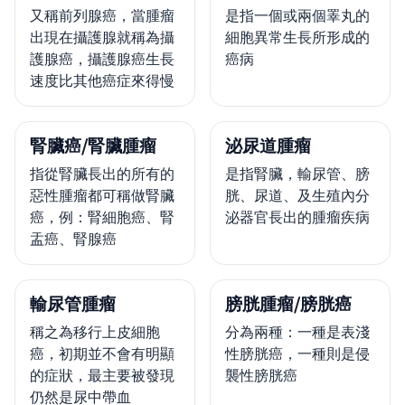
又稱前列腺癌，當腫瘤
是指一個或兩個睪丸的
出現在攝護腺就稱為攝
細胞異常生長所形成的
護腺癌，攝護腺癌生長
癌病
速度比其他癌症來得慢
腎臟癌/腎臟腫瘤
泌尿道腫瘤
指從腎臟長出的所有的
是指腎臟，輸尿管、膀
惡性腫瘤都可稱做腎臟
胱、尿道、及生殖內分
癌，例：腎細胞癌、腎
泌器官長出的腫瘤疾病
盂癌、腎腺癌
輸尿管腫瘤
膀胱腫瘤/膀胱癌
稱之為移行上皮細胞
分為兩種：一種是表淺
癌，初期並不會有明顯
性膀胱癌，一種則是侵
的症狀，最主要被發現
襲性膀胱癌
仍然是尿中帶血