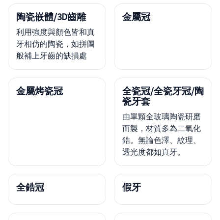
陶瓷嵌體/3D齒雕
金屬冠
利用強度與顏色皆和真
牙相仿的陶瓷，如拼圖
般補上牙齒的缺損處
金屬烤瓷冠
全瓷冠/全瓷牙冠/陶
瓷牙套
由單顆全玻璃陶瓷研磨
而製，材質多為二氧化
鋯。無論色澤、紋理、
透光度都如真牙。
全鋯冠
假牙