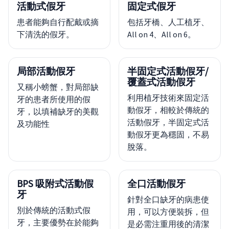
活動式假牙
固定式假牙
患者能夠自行配戴或摘
包括牙橋、人工植牙、
下清洗的假牙。
All on 4、All on 6。
局部活動假牙
半固定式活動假牙/
覆蓋式活動假牙
又稱小螃蟹，對局部缺
利用植牙技術來固定活
牙的患者所使用的假
動假牙，相較於傳統的
牙，以填補缺牙的美觀
活動假牙，半固定式活
及功能性
動假牙更為穩固，不易
脫落。
BPS 吸附式活動假
全口活動假牙
牙
針對全口缺牙的病患使
別於傳統的活動式假
用，可以方便裝拆，但
牙，主要優勢在於能夠
是必需注重用後的清潔