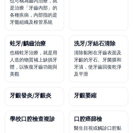
也可稱為齒內治療，就
是治療「牙齒內部」的
各種疾病，內部指的是
牙髓組織及根管系統
蛀牙/齲齒治療
洗牙/牙結石清除
也稱蛀牙治療，就是用
清除黏附在牙齒表面及
人造的物質補上缺損牙
牙齦的牙石、牙菌膜和
體，以恢復牙齒功能與
牙漬，使牙齒回復乾淨
美觀
及平滑
牙齦發炎/牙齦炎
牙齦萎縮
學校口腔檢查複診
口腔癌篩檢
醫生目視或觸診口腔黏