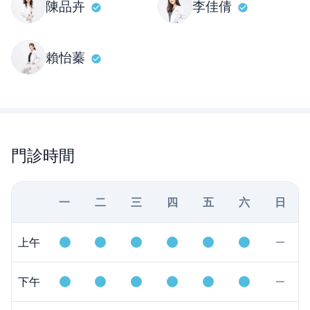
陳品卉
李佳倩
賴怡蓁
門診時間
一
二
三
四
五
六
日
上午
下午