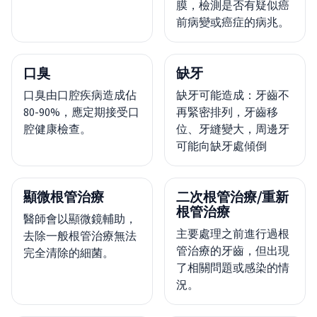
膜，檢測是否有疑似癌
前病變或癌症的病兆。
口臭
缺牙
口臭由口腔疾病造成佔
缺牙可能造成：牙齒不
80-90%，應定期接受口
再緊密排列，牙齒移
腔健康檢查。
位、牙縫變大，周邊牙
可能向缺牙處傾倒
顯微根管治療
二次根管治療/重新
根管治療
醫師會以顯微鏡輔助，
主要處理之前進行過根
去除一般根管治療無法
管治療的牙齒，但出現
完全清除的細菌。
了相關問題或感染的情
況。