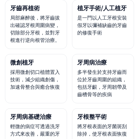
牙齒再植術
植牙手術/人工植牙
局部麻醉後，將牙齒拔
是一門以人工牙根安裝
出確認牙根周圍病變，
假牙以彌補缺齒的牙齒
切除部分牙根，並對牙
的修復手術
根進行逆向根管治療。
微創植牙
牙周病治療
採用微創切口植體置入
多半發生於支持牙齒而
技術，減少組織創傷，
位於牙齒周圍的組織，
加速骨整合與癒合恢復
包括牙齦，牙周韌帶及
齒槽骨等的疾病
牙周病基礎治療
牙根整平術
輕微的病症可透過洗牙
將牙根表面的牙菌斑刮
方式來改善，嚴重的牙
除掉，使牙根表面恢復