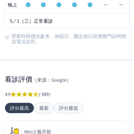
晚上
5／1（三）正常看診
營業時間僅供參考，例假日、國定假日與實際門診時間
請電洽診所。
看診評價
（來源：Google）
4.9
(
989
)
評分最高
最新
評分最低
Wei
/
2 個月前