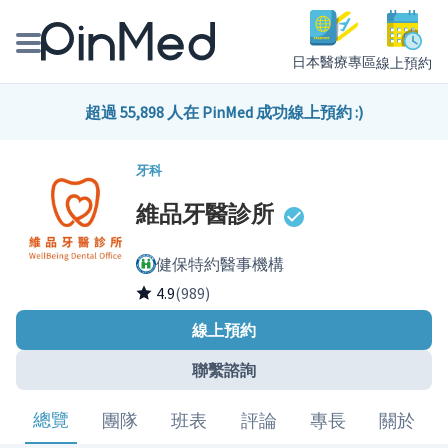
日本醫療專區
線上預約
線上預約醫師、院所
超過 55,898 人在 PinMed 成功線上預約 :)
醫師專欄專訪
牙科
維品牙醫診所
健康主題館
健保特約醫事機構
我是醫療人員
4.9
(989)
線上預約
聯繫諮詢
總覽
團隊
班表
評論
專長
關於