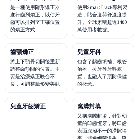
是一種使用隱形矯正器
使用SmartTrack專利製
進行齒列矯正，以使牙
造，貼合度與舒適度提
齒可以排列至正確位置
升。全球累積超過1400
的矯正方式
萬使用者數據。
齒顎矯正
兒童牙科
將上下顎骨切開後重新
包含了齲齒填補、根管
調整齒顎間的位置。主
治療、拔牙等牙科處
要是治療矯正咬合不
置，也融入了預防保健
良，可調整臉形變美觀
的概念。
兒童牙齒矯正
窩溝封填
又稱溝隙封填，針對幼
童的臼齒恆牙，將臼齒
表面深淺不一的溝隙填
平，避免細菌滋生，降