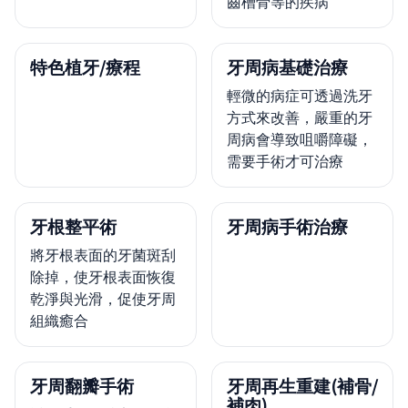
齒槽骨等的疾病
特色植牙/療程
牙周病基礎治療
輕微的病症可透過洗牙
方式來改善，嚴重的牙
周病會導致咀嚼障礙，
需要手術才可治療
牙根整平術
牙周病手術治療
將牙根表面的牙菌斑刮
除掉，使牙根表面恢復
乾淨與光滑，促使牙周
組織癒合
牙周翻瓣手術
牙周再生重建(補骨/
補肉)