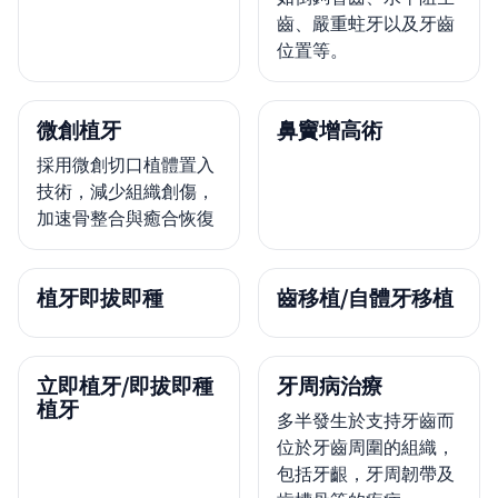
齒、嚴重蛀牙以及牙齒
位置等。
微創植牙
鼻竇增高術
採用微創切口植體置入
技術，減少組織創傷，
加速骨整合與癒合恢復
植牙即拔即種
齒移植/自體牙移植
立即植牙/即拔即種
牙周病治療
植牙
多半發生於支持牙齒而
位於牙齒周圍的組織，
包括牙齦，牙周韌帶及