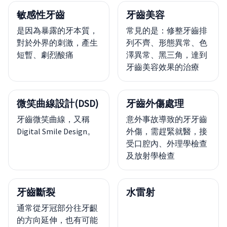
敏感性牙齒
牙齒美容
是因為暴露的牙本質，
常見的是：修整牙齒排
對於外界的刺激，產生
列不齊、形態異常、色
短暫、劇烈酸痛
澤異常、黑三角，達到
牙齒美容效果的治療
微笑曲線設計(DSD)
牙齒外傷處理
牙齒微笑曲線，又稱
意外事故導致的牙牙齒
Digital Smile Design。
外傷，需趕緊就醫，接
受口腔內、外理學檢查
及放射學檢查
牙齒斷裂
水雷射
通常從牙冠部分往牙齦
的方向延伸，也有可能