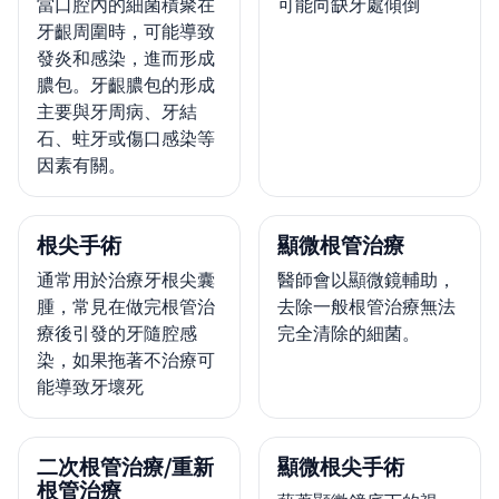
當口腔內的細菌積聚在
可能向缺牙處傾倒
牙齦周圍時，可能導致
發炎和感染，進而形成
膿包。牙齦膿包的形成
主要與牙周病、牙結
石、蛀牙或傷口感染等
因素有關。
根尖手術
顯微根管治療
通常用於治療牙根尖囊
醫師會以顯微鏡輔助，
腫，常見在做完根管治
去除一般根管治療無法
療後引發的牙隨腔感
完全清除的細菌。
染，如果拖著不治療可
能導致牙壞死
二次根管治療/重新
顯微根尖手術
根管治療