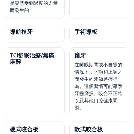
是突然受到過度的力量
而發生的
導航植牙
手術導板
TCI舒眠治療/無痛
磨牙
麻醉
在睡眠期間或不自覺的
情況下，下顎和上顎之
間發生的牙齒磨擦行
為。這個習慣可能導致
牙齒磨損、咬合不正確
以及其他口腔健康問
題。
硬式咬合板
軟式咬合板