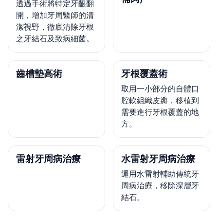
透過手術將特定牙齦翻
開，增加牙周醫師的清
潔視野，徹底清除牙根
之牙結石及致病細菌。
齒槽墊高術
牙根覆蓋術
取用一小部分的自體口
腔軟組織皮瓣，移植到
需要進行牙根覆蓋的地
方。
雷射牙周病治療
水雷射牙周病治療
運用水雷射輔助傳統牙
周病治療，移除深層牙
結石。