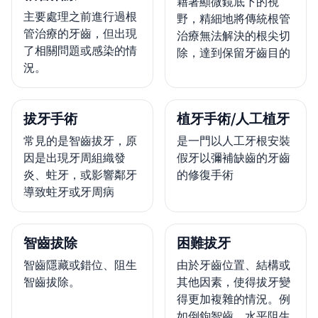
藉著顯微鏡底下的視
主要處理之前進行過根
野，精細地將傳統根管
管治療的牙齒，但出現
治療無法解決的根尖切
了相關問題或感染的情
除，達到保留牙齒目的
況。
拔牙手術
植牙手術/人工植牙
常見的是智齒拔牙，原
是一門以人工牙根安裝
因是出現牙周組織發
假牙以彌補缺齒的牙齒
炎、蛀牙，或影響鄰牙
的修復手術
導致蛀牙或牙周病
智齒拔除
困難拔牙
智齒隱藏或錯位、阻生
由於牙齒位置、結構或
智齒拔除。
其他因素，使得拔牙變
得更加複雜的情況。例
如倒鉤智齒、水平阻生