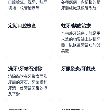
口腔檢查、洗牙、蛀牙
各種疾病，內部指的是
填補、根管治療等
牙髓組織及根管系統
定期口腔檢查
蛀牙/齲齒治療
也稱蛀牙治療，就是用
人造的物質補上缺損牙
體，以恢復牙齒功能與
美觀
洗牙/牙結石清除
牙齦發炎/牙齦炎
清除黏附在牙齒表面及
牙齦的牙石、牙菌膜和
牙漬，使牙齒回復乾淨
及平滑