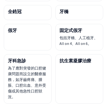
全鋯冠
牙橋
假牙
固定式假牙
包括牙橋、人工植牙、
All on 4、All on 6。
牙科急診
抗生素凝膠治療
為了應對突發的口腔健
康問題而設立的醫療服
務，如牙齒疼痛、腫
脹、口腔出血、意外受
傷或其他急性口腔狀
況。