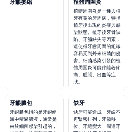
牙齦萎縮
植體周圍炎
植體周圍炎是一種與植
牙有關的牙周病，特指
植牙後出現的炎症與感
染狀態。植牙後牙骨缺
陷、牙齒缺失等因素，
這使得牙齒周圍的組織
容易受到外來細菌的侵
害。細菌感染引發的植
體周圍炎可能伴隨著疼
痛、腫脹、出血等症
狀。
牙齦膿包
缺牙
牙齦膿包指的是牙齦組
缺牙可能造成：牙齒不
織中積聚膿液，通常是
再緊密排列，牙齒移
由於細菌感染引起的，
位、牙縫變大，周邊牙