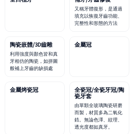
又稱牙體復形，是通過
填充以恢復牙齒功能、
完整性和形態的方法
陶瓷嵌體/3D齒雕
金屬冠
利用強度與顏色皆和真
牙相仿的陶瓷，如拼圖
般補上牙齒的缺損處
金屬烤瓷冠
全瓷冠/全瓷牙冠/陶
瓷牙套
由單顆全玻璃陶瓷研磨
而製，材質多為二氧化
鋯。無論色澤、紋理、
透光度都如真牙。