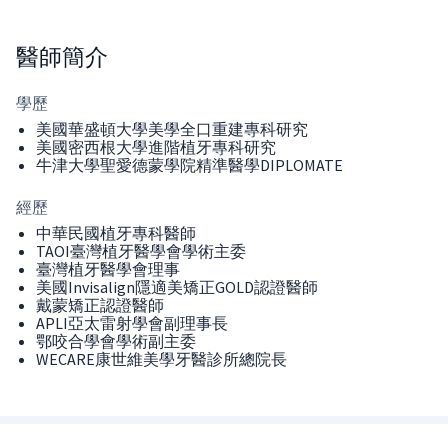
醫師
簡介
學歷
美國華盛頓大學美學全口重建專科研究
美國密西根大學進階植牙專科研究
牛津大學聖愛德蒙學院精準醫學DIPLOMATE
經歷
中華民國植牙專科醫師
TAOI臺灣植牙醫學會學術主委
臺灣植牙醫學會理事
美國Invisalign隱適美矯正GOLD認證醫師
戴蒙矯正認證醫師
APLI亞太雷射學會副理事長
鄂咬合學會學術副主委
WECARE康世維美學牙醫診所總院長