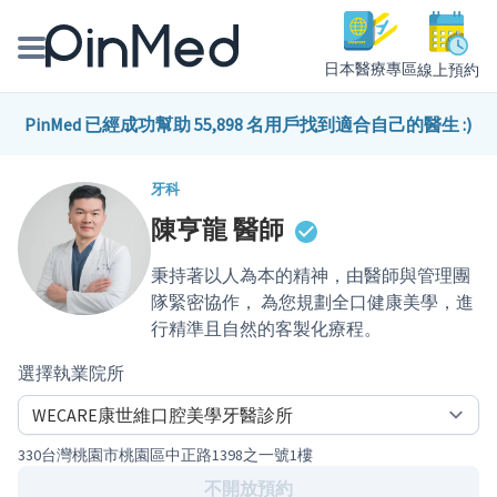
日本醫療專區
線上預約
線上預約醫師、院所
PinMed 已經成功幫助 55,898 名用戶找到適合自己的醫生 :)
醫師專欄專訪
牙科
陳亨龍
醫師
健康主題館
秉持著以人為本的精神，由醫師與管理團
我是醫療人員
隊緊密協作， 為您規劃全口健康美學，進
行精準且自然的客製化療程。
選擇執業院所
330台灣桃園市桃園區中正路1398之一號1樓
不開放預約