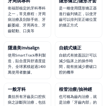
牙周病專科
隱形矯正/隱形牙套
衛福部核定的牙科專科
是一種使用隱形矯正器
之一，常見療程：牙周
進行齒列矯正，以使牙
病治療及刮除手術、牙
齒可以排列至正確位置
齦萎縮、牙周再生、牙
的矯正方式
齒鬆動、口臭等
隱適美Invisalign
自鎖式矯正
使用SmartTrack專利製
自鎖式有掀蓋設計可以
造，貼合度與舒適度提
減少臨床上的操作時
升。全球累積超過1400
間，能有效減少磨破口
萬使用者數據。
腔的機率
一般牙科
根管治療/抽神經
囊括所有牙齒及口腔疾
也可稱為齒內治療，就
病之診斷與治療，包括
是治療「牙齒內部」的