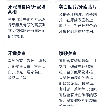
牙冠增長術/牙冠增
美白貼片/牙齒貼片
高術
又稱瓷牙貼片、陶瓷貼
利用門診手術的方式進
片。在牙齒表面黏上一
行牙齦及骨頭的高度調
層貼面，對已經變色的
整，使臨床牙冠露出的
牙齒起到遮擋的作用。
部分增加。
牙齒美白
噴砂美白
常見的有：洗牙 、噴砂
運用含有碳酸氫鈉、甘
、化學性美白、雷射美
氨酸、碳酸氫鈣的顆
白、冷光、居家美白、
粒，合併氣壓及水柱，
薄瓷貼片等。
去除牙齒表面的色垢，
例如如菸垢、檳榔垢、
咖啡垢、茶垢等，治療
過程會有牙齒敏感的感
覺。屬於價格相對親民