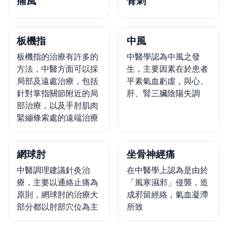
痛風
骨刺
板機指
中風
板機指的治療有許多的
中醫學認為中風之發
方法，中醫方面可以採
生，主要因素在於患者
局部及遠處治療，包括
平素氣血虧虛，與心、
針對掌指關節附近的局
肝、腎三臟陰陽失調
部治療，以及手肘肌肉
緊繃條索處的遠端治療
網球肘
坐骨神經痛
中醫調理建議針灸治
在中醫學上認為是由於
療，主要以通絡止痛為
「風寒濕邪」侵襲，造
原則，網球肘的治療大
成邪留經絡，氣血凝滯
部分都以肘部穴位為主
所致