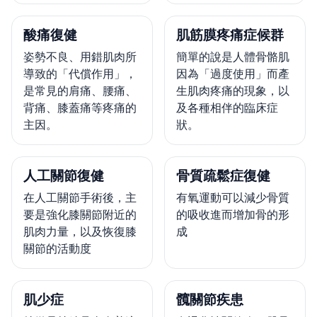
酸痛復健
肌筋膜疼痛症候群
姿勢不良、用錯肌肉所
簡單的說是人體骨骼肌
導致的「代償作用」，
因為「過度使用」而產
是常見的肩痛、腰痛、
生肌肉疼痛的現象，以
背痛、膝蓋痛等疼痛的
及各種相伴的臨床症
主因。
狀。
人工關節復健
骨質疏鬆症復健
在人工關節手術後，主
有氧運動可以減少骨質
要是強化膝關節附近的
的吸收進而增加骨的形
肌肉力量，以及恢復膝
成
關節的活動度
肌少症
髖關節疾患