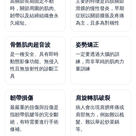
當關節長期固定不動
主要的特徵是四肢關節
時，關節周圍的肌肉、
滑膜的慢性發炎，早期
韌帶以及結締組織會永
症狀以關節腫脹及疼痛
久縮短。
為主，且多為對稱性
骨骼肌肉超音波
姿勢矯正
是一種安全、具有即時
一定要透過大腦的訓
動態影像功能、無侵入
練，而非單純的肌肉力
性且無放射性的診斷工
量訓練
具
韌帶損傷
肩旋轉肌破裂
最嚴重的扭傷與拉傷是
病人會出現肩膀疼痛或
指韌帶肌腱等的完全斷
肩部無力，例如難以梳
絕，有時需要進行手術
髮、難以舉起炒菜鍋
修補。
等。