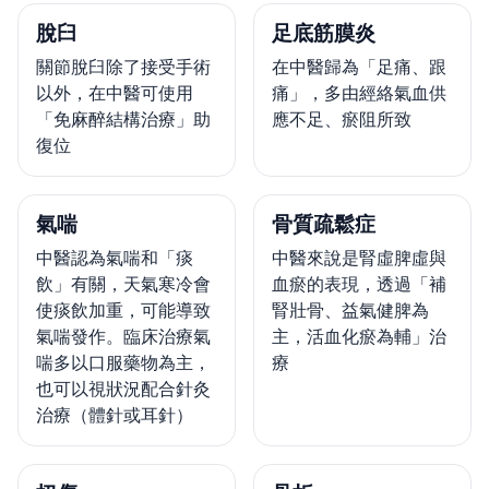
脫臼
足底筋膜炎
關節脫臼除了接受手術
在中醫歸為「足痛、跟
以外，在中醫可使用
痛」，多由經絡氣血供
「免麻醉結構治療」助
應不足、瘀阻所致
復位
氣喘
骨質疏鬆症
中醫認為氣喘和「痰
中醫來說是腎虛脾虛與
飲」有關，天氣寒冷會
血瘀的表現，透過「補
使痰飲加重，可能導致
腎壯骨、益氣健脾為
氣喘發作。臨床治療氣
主，活血化瘀為輔」治
喘多以口服藥物為主，
療
也可以視狀況配合針灸
治療（體針或耳針）