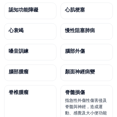
認知功能障礙
心肌梗塞
心衰竭
慢性阻塞肺病
嗓音訓練
腦部外傷
腦部腫瘤
顏面神經病變
脊椎腫瘤
脊髓損傷
指急性外傷性傷害侵及
脊髓與神經，造成運
動、感覺及大小便功能