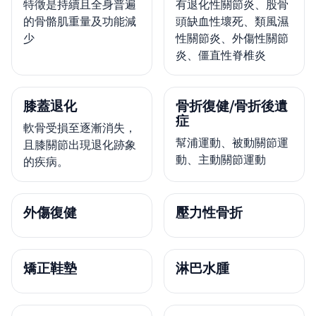
特徵是持續且全身普遍
有退化性關節炎、股骨
的骨骼肌重量及功能減
頭缺血性壞死、類風濕
少
性關節炎、外傷性關節
炎、僵直性脊椎炎
膝蓋退化
骨折復健/骨折後遺
症
軟骨受損至逐漸消失，
幫浦運動、被動關節運
且膝關節出現退化跡象
動、主動關節運動
的疾病。
外傷復健
壓力性骨折
矯正鞋墊
淋巴水腫