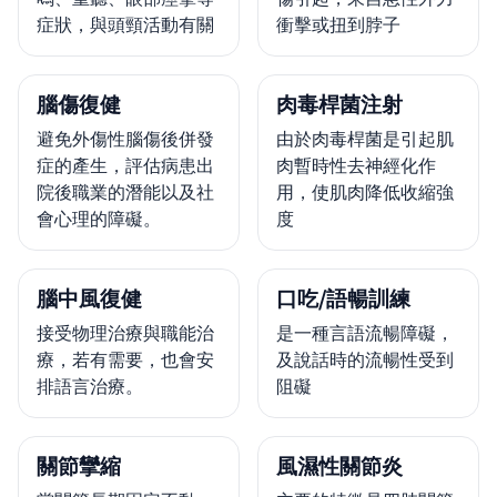
症狀，與頭頸活動有關
衝擊或扭到脖子
腦傷復健
肉毒桿菌注射
避免外傷性腦傷後併發
由於肉毒桿菌是引起肌
症的產生，評估病患出
肉暫時性去神經化作
院後職業的潛能以及社
用，使肌肉降低收縮強
會心理的障礙。
度
腦中風復健
口吃/語暢訓練
接受物理治療與職能治
是一種言語流暢障礙，
療，若有需要，也會安
及說話時的流暢性受到
排語言治療。
阻礙
關節攣縮
風濕性關節炎