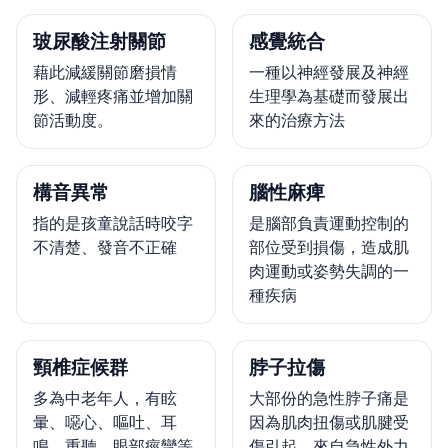
玻尿酸注射關節
感覺統合
藉此減緩關節磨損情
一種以神經發展及神經
形、減輕疼痛並增加關
生理學為基礎而發展出
節活動度。
來的治療方法
構音異常
腦性麻痺
指的是孩童說話時咬字
是腦部負責運動控制的
不清楚、發音不正確
部位受到損傷，造成肌
肉運動或姿勢失調的一
種疾病
頸椎症候群
脖子拉傷
多為中老年人，有眩
大部份的急性脖子痛是
暈、噁心、嘔吐、耳
因為肌肉扭傷或肌腱受
鳴、重聽、眼部痙攣等
傷引起，來自急性外力