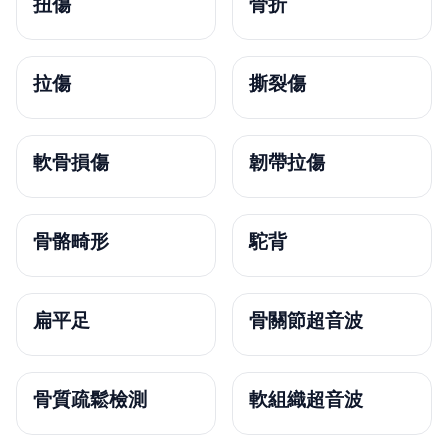
扭傷
骨折
拉傷
撕裂傷
軟骨損傷
韌帶拉傷
骨骼畸形
駝背
扁平足
骨關節超音波
骨質疏鬆檢測
軟組織超音波