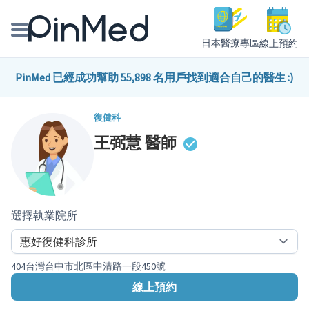
日本醫療專區
線上預約
線上預約醫師、院所
PinMed 已經成功幫助 55,898 名用戶找到適合自己的醫生 :)
醫師專欄專訪
復健科
王弼慧
醫師
健康主題館
我是醫療人員
選擇執業院所
404台灣台中市北區中清路一段450號
線上預約