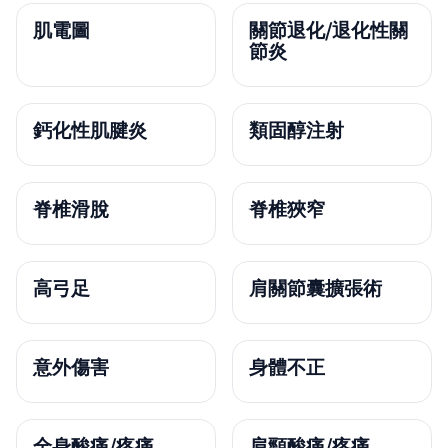
肌電圖
關節退化/退化性關
節炎
鈣化性肌腱炎
類固醇注射
脊椎滑脫
脊椎狹窄
高弓足
肩關節囊擴張術
意外傷害
身體不正
全身酸痛/疼痛
肩頸酸痛/疼痛