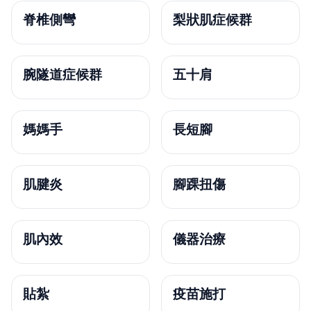
脊椎側彎
梨狀肌症候群
腕隧道症候群
五十肩
媽媽手
長短腳
肌腱炎
腳踝扭傷
肌內效
儀器治療
貼紮
疫苗施打