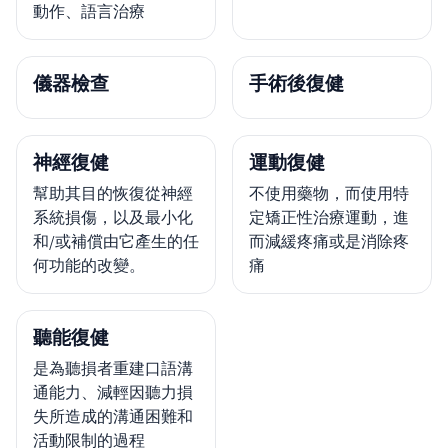
動作、語言治療
儀器檢查
手術後復健
神經復健
運動復健
幫助其目的恢復從神經
不使用藥物，而使用特
系統損傷，以及最小化
定矯正性治療運動，進
和/或補償由它產生的任
而減緩疼痛或是消除疼
何功能的改變。
痛
聽能復健
是為聽損者重建口語溝
通能力、減輕因聽力損
失所造成的溝通困難和
活動限制的過程