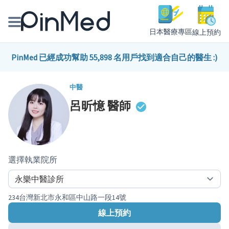
日本醫療專區
線上預約
線上預約醫師、院所
PinMed 已經成功幫助 55,898 名用戶找到適合自己的醫生 :)
醫師專欄專訪
中醫
呂昕憶
醫師
健康主題館
我是醫療人員
選擇執業院所
234台灣新北市永和區中山路一段14號
線上預約