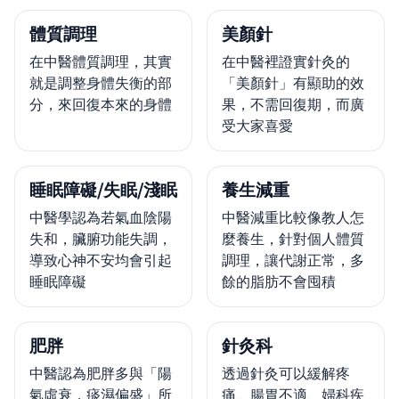
體質調理
美顏針
在中醫體質調理，其實
在中醫裡證實針灸的
就是調整身體失衡的部
「美顏針」有顯助的效
分，來回復本來的身體
果，不需回復期，而廣
受大家喜愛
睡眠障礙/失眠/淺眠
養生減重
中醫學認為若氣血陰陽
中醫減重比較像教人怎
失和，臟腑功能失調，
麼養生，針對個人體質
導致心神不安均會引起
調理，讓代謝正常，多
睡眠障礙
餘的脂肪不會囤積
肥胖
針灸科
中醫認為肥胖多與「陽
透過針灸可以緩解疼
氣虛衰，痰濕偏盛」所
痛、腸胃不適、婦科疾