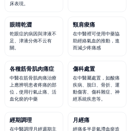
床表現。
眼睛乾澀
頸肩痠痛
乾眼症的病因與津液不
在中醫裡可使用中藥協
足、津液分佈不云有
助經絡氣血的推動，進
關。
而減少疼痛感
各種筋骨肌肉痛症
傷科處置
中醫在筋骨肌肉痛治療
在中醫屬處置，如酸痛
上應辨明患者疼痛的部
疾病、脫臼、骨折、運
位，使用行氣止痛、活
動傷害、傷科雜症、神
血化瘀的中藥
經系統疾患等。
經期調理
月經痛
在中醫調理月經週期主
經痛多半是氣滯血瘀造