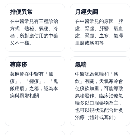
排便異常
月經失調
在中醫常見有三種診治
在中醫常見的原因：脾
方式：熱秘、氣秘、冷
虛、腎虛、肝鬱、氣血
秘，所對應使用的中藥
虛、腎虛、血寒、氣滯
又不一樣。
血瘀或痰濕等
蕁麻疹
氣喘
蕁麻疹在中醫有「風
中醫認為氣喘和「痰
疹」、「癮疹」、「鬼
飲」有關，天氣寒冷會
飯疙瘩」之稱，認為本
使痰飲加重，可能導致
病與風邪相關
氣喘發作。臨床治療氣
喘多以口服藥物為主，
也可以視狀況配合針灸
治療（體針或耳針）