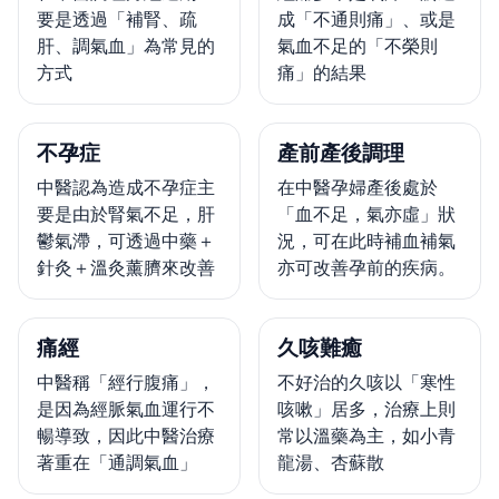
要是透過「補腎、疏
成「不通則痛」、或是
肝、調氣血」為常見的
氣血不足的「不榮則
方式
痛」的結果
不孕症
產前產後調理
中醫認為造成不孕症主
在中醫孕婦產後處於
要是由於腎氣不足，肝
「血不足，氣亦虛」狀
鬱氣滯，可透過中藥＋
況，可在此時補血補氣
針灸＋溫灸薰臍來改善
亦可改善孕前的疾病。
痛經
久咳難癒
中醫稱「經行腹痛」，
不好治的久咳以「寒性
是因為經脈氣血運行不
咳嗽」居多，治療上則
暢導致，因此中醫治療
常以溫藥為主，如小青
著重在「通調氣血」
龍湯、杏蘇散