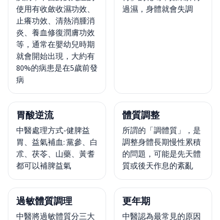
使用有收斂收濕功效、
過濕，身體就會失調
止癢功效、清熱消腫消
炎、養血修復潤膚功效
等，通常在嬰幼兒時期
就會開始出現，大約有
80%的病患是在5歲前發
病
胃酸逆流
體質調整
中醫處理方式-健脾益
所謂的「調體質」，是
胃、益氣補血: 黨參、白
調整身體長期慢性累積
朮、茯苓、山藥、黃耆
的問題，可能是先天體
都可以補脾益氣
質或後天作息的紊亂
過敏體質調理
更年期
中醫將過敏體質分三大
中醫認為最常見的原因