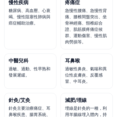
慢性疾病
疼痛症
糖尿病、高血壓、心衰
急慢性腰痛、急慢性背
竭、慢性阻塞性肺病與
痛、腰椎間盤突出、坐
癌症輔助治療。
骨神經痛、頸椎綜合
證、肌筋膜疼痛症候
群、運動傷害、慢性肌
肉勞損等。
中醫兒科
耳鼻喉
過敏、過動、性早熟和
過敏性鼻炎、氣喘和異
發展遲緩。
位性皮膚炎、反覆感
冒、中耳炎。
針灸/艾灸
減肥/埋線
針灸主要治療痛症、耳
埋線是針灸的一種，利
鼻喉疾患、腸胃系統、
用羊腸線埋入體內，持