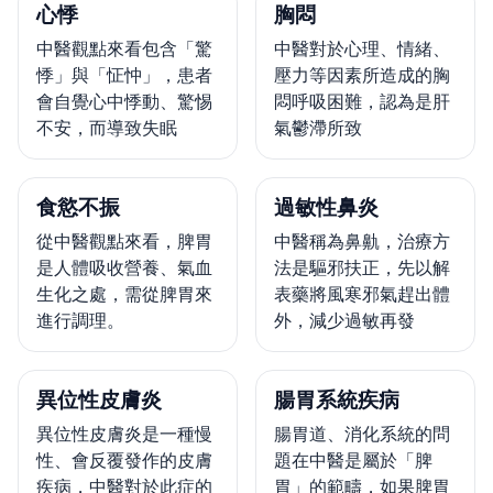
心悸
胸悶
中醫觀點來看包含「驚
中醫對於心理、情緒、
悸」與「怔忡」，患者
壓力等因素所造成的胸
會自覺心中悸動、驚惕
悶呼吸困難，認為是肝
不安，而導致失眠
氣鬱滯所致
食慾不振
過敏性鼻炎
從中醫觀點來看，脾胃
中醫稱為鼻鼽，治療方
是人體吸收營養、氣血
法是驅邪扶正，先以解
生化之處，需從脾胃來
表藥將風寒邪氣趕出體
進行調理。
外，減少過敏再發
異位性皮膚炎
腸胃系統疾病
異位性皮膚炎是一種慢
腸胃道、消化系統的問
性、會反覆發作的皮膚
題在中醫是屬於「脾
疾病，中醫對於此症的
胃」的範疇，如果脾胃