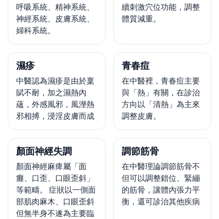
呼吸系統、精神系統、
續刺激穴位功能，調整
神經系統、皮膚系統、
體質減重。
婦科系統。
濕疹
青春痘
中醫認為濕疹是由於稟
在中醫裡，青春痘主要
賦不耐，加之濕熱內
與「熱」有關，在診治
蘊，外感風邪，風溼熱
方向以「清熱」為主來
邪相搏，浸淫皮膚而成
調整皮膚。
顏面神經失調
調節筋骨
顏面神經麻痺屬「面
在中醫理論調節筋骨不
癱、口歪、口眼歪斜」
但可以調整錯位、緊繃
等範疇。 症狀以一側面
的筋骨，讓體內張力平
部肌肉麻木、口眼歪斜
衡，還可診治其他疾病
但無半身不遂為主要臨