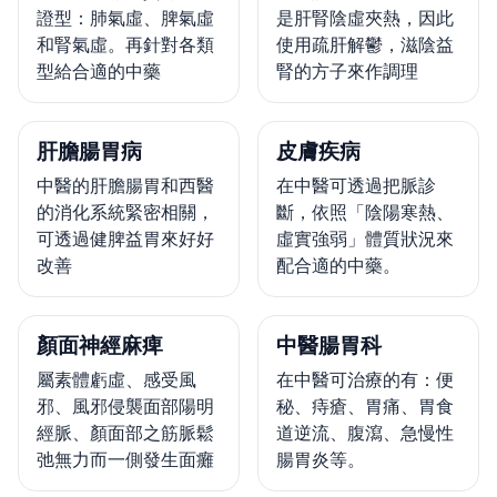
證型：肺氣虛、脾氣虛
是肝腎陰虛夾熱，因此
和腎氣虛。再針對各類
使用疏肝解鬱，滋陰益
型給合適的中藥
腎的方子來作調理
肝膽腸胃病
皮膚疾病
中醫的肝膽腸胃和西醫
在中醫可透過把脈診
的消化系統緊密相關，
斷，依照「陰陽寒熱、
可透過健脾益胃來好好
虛實強弱」體質狀況來
改善
配合適的中藥。
顏面神經麻痺
中醫腸胃科
屬素體虧虛、感受風
在中醫可治療的有：便
邪、風邪侵襲面部陽明
秘、痔瘡、胃痛、胃食
經脈、顏面部之筋脈鬆
道逆流、腹瀉、急慢性
弛無力而一側發生面癱
腸胃炎等。