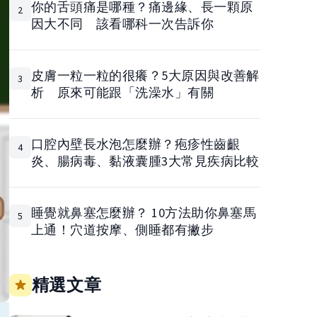
你的舌頭痛是哪種？痛邊緣、長一顆原
2
因大不同 該看哪科一次告訴你
皮膚一粒一粒的很癢？5大原因與改善解
3
析 原來可能跟「洗澡水」有關
口腔內壁長水泡怎麼辦？疱疹性齒齦
4
炎、腸病毒、黏液囊腫3大常見疾病比較
睡覺就鼻塞怎麼辦？ 10方法助你鼻塞馬
5
上通！穴道按摩、側睡都有撇步
精選文章