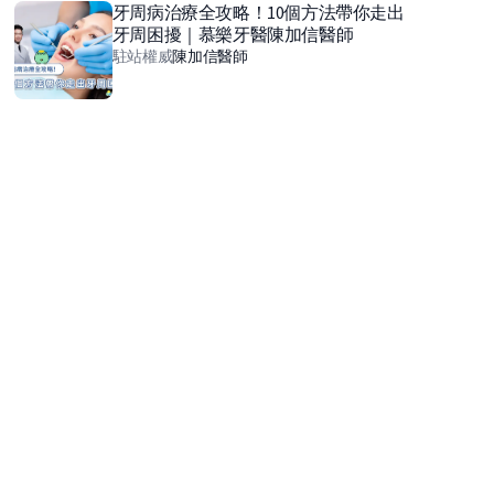
牙周病治療全攻略！10個方法帶你走出
牙周困擾｜慕樂牙醫陳加信醫師
駐站權威
陳加信
醫師