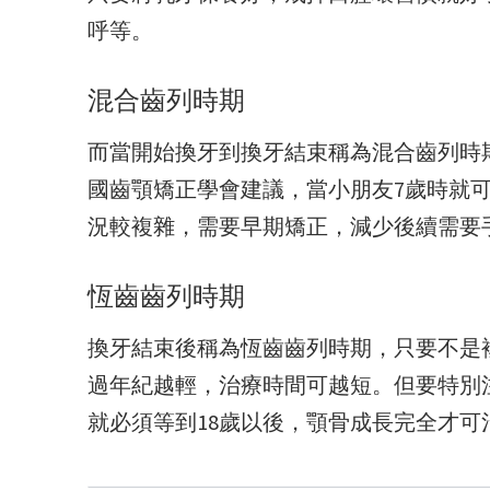
呼等。
混合齒列時期
而當開始換牙到換牙結束稱為混合齒列時
國齒顎矯正學會建議，當小朋友7歲時就
況較複雜，需要早期矯正，減少後續需要
恆齒齒列時期
換牙結束後稱為恆齒齒列時期，只要不是
過年紀越輕，治療時間可越短。但要特別
就必須等到18歲以後，顎骨成長完全才