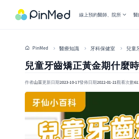
線上預約醫師、院所
醫
PinMed
醫療知識
牙科保健室
兒童
兒童牙齒矯正黃金期什麼
作者
山豆
更新日期
2023-10-17
發佈日期
2022-01-21
觀看次數
61