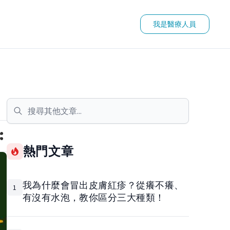
我是醫療人員
熱門文章
我為什麼會冒出皮膚紅疹？從癢不癢、
1
有沒有水泡，教你區分三大種類！