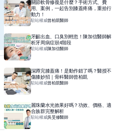
關節軟骨修復是什麼？手術方式、費
用、案例，一起告別膝蓋疼痛，重拾行
動力！
駐站權威
曾柏凱
醫師
牙齦出血、口臭別輕忽！陳加信醫師解
析牙周病症狀4階段
駐站權威
陳加信
醫師
深蹲完膝蓋痛！是動作錯了嗎？醫授不
傷膝妙招｜骨科醫師曾柏凱
駐站權威
曾柏凱
醫師
麗珠蘭水光效果好嗎？功效、價格、適
合族群完整解析
駐站權威
吳旻修
醫師