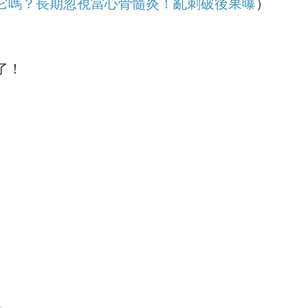
它嗎？長期忽視當心骨髓炎！亂刺破後果曝
）
了！