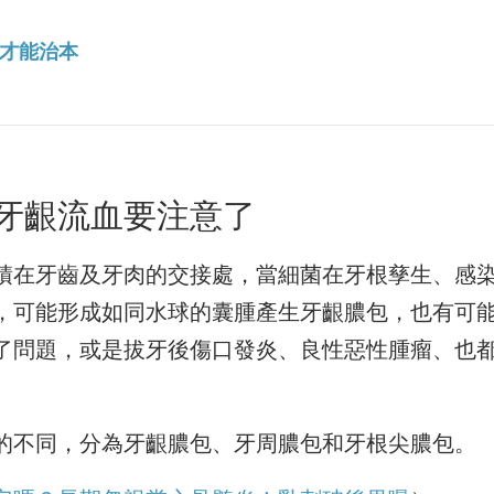
才能治本
牙齦流血要注意了
積在牙齒及牙肉的交接處，當細菌在牙根孳生、感
，可能形成如同水球的囊腫產生牙齦膿包，也有可
了問題，或是拔牙後傷口發炎、良性惡性腫瘤、也
的不同，分為牙齦膿包、牙周膿包和牙根尖膿包。