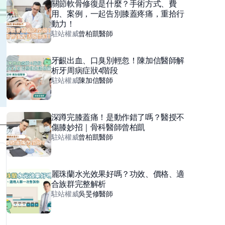
關節軟骨修復是什麼？手術方式、費
用、案例，一起告別膝蓋疼痛，重拾行
動力！
駐站權威
曾柏凱
醫師
牙齦出血、口臭別輕忽！陳加信醫師解
析牙周病症狀4階段
駐站權威
陳加信
醫師
深蹲完膝蓋痛！是動作錯了嗎？醫授不
傷膝妙招｜骨科醫師曾柏凱
駐站權威
曾柏凱
醫師
麗珠蘭水光效果好嗎？功效、價格、適
合族群完整解析
駐站權威
吳旻修
醫師