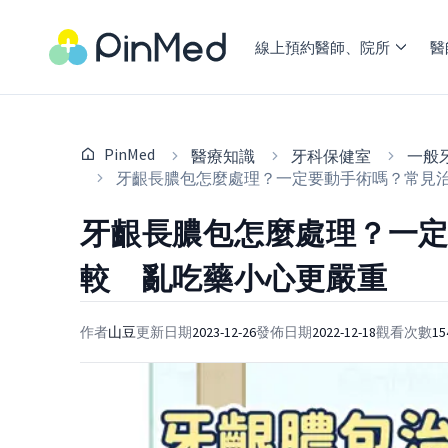
線上預約醫師、院所
醫
PinMed
醫療知識
牙科保健室
一般
牙齦長膿包怎麼處理？一定要動手術嗎？常見
牙齦長膿包怎麼處理？一
較 亂吃藥小心更嚴重
作者
山豆
更新日期
2023-12-26
發佈日期
2022-12-18
觀看次數
15