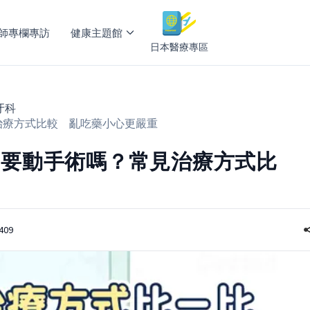
師專欄專訪
健康主題館
日本醫療專區
牙科
治療方式比較 亂吃藥小心更嚴重
定要動手術嗎？常見治療方式比
409