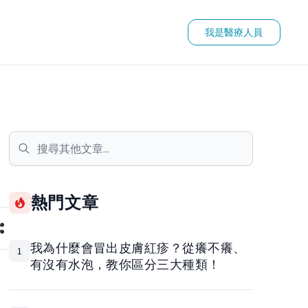
我是醫療人員
熱門文章
我為什麼會冒出皮膚紅疹？從癢不癢、
1
有沒有水泡，教你區分三大種類！