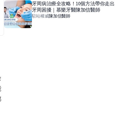
牙周病治療全攻略！10個方法帶你走出
牙周困擾｜慕樂牙醫陳加信醫師
駐站權威
陳加信
醫師
染
能
都