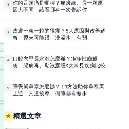
你的舌頭痛是哪種？痛邊緣、長一顆原
2
因大不同 該看哪科一次告訴你
皮膚一粒一粒的很癢？5大原因與改善解
3
析 原來可能跟「洗澡水」有關
口腔內壁長水泡怎麼辦？疱疹性齒齦
4
炎、腸病毒、黏液囊腫3大常見疾病比較
睡覺就鼻塞怎麼辦？ 10方法助你鼻塞馬
5
上通！穴道按摩、側睡都有撇步
精選文章