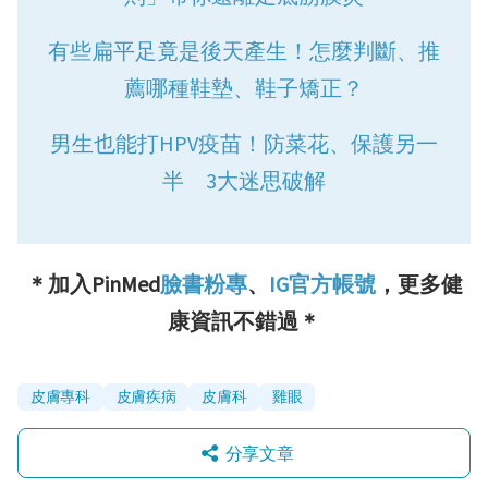
有些扁平足竟是後天產生！怎麼判斷、推
薦哪種鞋墊、鞋子矯正？
男生也能打HPV疫苗！防菜花、保護另一
半 3大迷思破解
＊加入PinMed
臉書粉專
、
IG官方帳號
，更多健
康資訊不錯過＊
皮膚專科
皮膚疾病
皮膚科
雞眼
分享文章