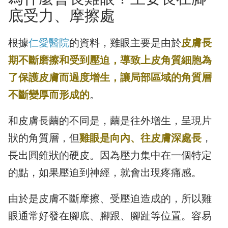
底受力、摩擦處
根據
仁愛醫院
的資料，雞眼主要是由於
皮膚長
期不斷磨擦和受到壓迫，導致上皮角質細胞為
了保護皮膚而過度增生，讓局部區域的角質層
不斷變厚而形成的
。
和皮膚長繭的不同是，繭是往外增生，呈現片
狀的角質層，但
雞眼是向內、往皮膚深處長
，
長出圓錐狀的硬皮。因為壓力集中在一個特定
的點，如果壓迫到神經，就會出現疼痛感。
由於是皮膚不斷摩擦、受壓迫造成的，所以雞
眼通常好發在腳底、腳跟、腳趾等位置。容易