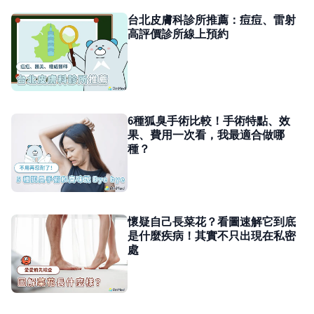
台北皮膚科診所推薦：痘痘、雷射
高評價診所線上預約
6種狐臭手術比較！手術特點、效
果、費用一次看，我最適合做哪
種？
懷疑自己長菜花？看圖速解它到底
是什麼疾病！其實不只出現在私密
處