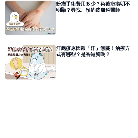
粉瘤手術費用多少？術後疤痕明不
明顯？尋找、預約皮膚科醫師
汗皰疹原因跟「汗」無關！治療方
式有哪些？是香港腳嗎？