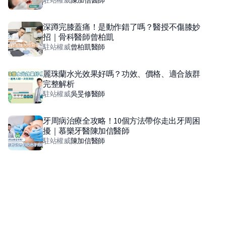
深蹲完膝蓋痛！是動作錯了嗎？醫授不傷膝妙
招｜骨科醫師曾柏凱
駐站權威
曾柏凱
醫師
麗珠蘭水光效果好嗎？功效、價格、適合族群
完整解析
駐站權威
吳旻修
醫師
牙周病治療全攻略！10個方法帶你走出牙周困
擾｜慕樂牙醫陳加信醫師
駐站權威
陳加信
醫師