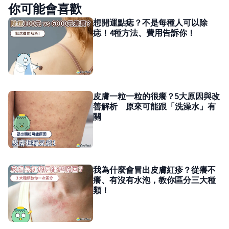
你可能會喜歡
想開運點痣？不是每種人可以除
痣！4種方法、費用告訴你！
皮膚一粒一粒的很癢？5大原因與改
善解析 原來可能跟「洗澡水」有
關
我為什麼會冒出皮膚紅疹？從癢不
癢、有沒有水泡，教你區分三大種
類！