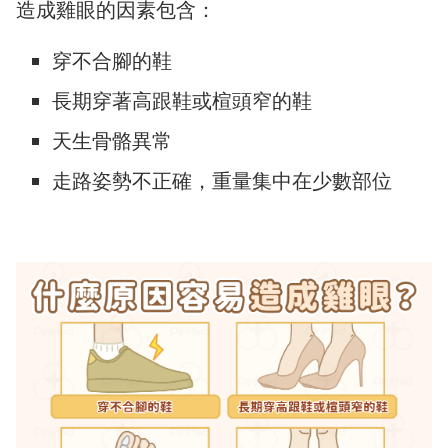
造成雞眼的因素包含：
穿不合腳的鞋
長期穿著高跟鞋或楦頭窄的鞋
天生骨骼異常
走路姿勢不正確，重量集中在少數部位