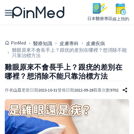
日本醫療專區
線上預約
線上預約醫師、院所
PinMed
醫療知識
皮膚專科
皮膚疾病
醫師專欄專訪
雞眼原來不會長手上？跟疣的差別在哪裡？想消除不能
只靠治標方法
健康主題館
雞眼原來不會長手上？跟疣的差別在
哪裡？想消除不能只靠治標方法
我是醫療人員
作者
山豆
更新日期
2023-10-31
發佈日期
2022-09-28
觀看次數
9702