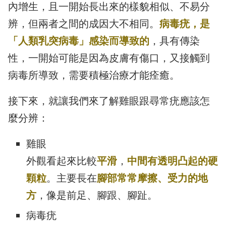
內增生，且一開始長出來的樣貌相似、不易分
辨，但兩者之間的成因大不相同。
病毒疣，是
「人類乳突病毒」感染而導致的
，具有傳染
性，一開始可能是因為皮膚有傷口，又接觸到
病毒所導致，需要積極治療才能痊癒。
接下來，就讓我們來了解雞眼跟尋常疣應該怎
麼分辨：
雞眼
外觀看起來比較
平滑
，
中間有透明凸起的硬
顆粒
。主要長在
腳部常常摩擦、受力的地
方
，像是前足、腳跟、腳趾。
病毒疣