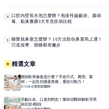
口腔內壁長水泡怎麼辦？疱疹性齒齦炎、腸病
4
毒、黏液囊腫3大常見疾病比較
睡覺就鼻塞怎麼辦？ 10方法助你鼻塞馬上通！
5
穴道按摩、側睡都有撇步
精選文章
關節軟骨修復是什麼？手術方式、費用、案
例，一起告別膝蓋疼痛，重拾行動力！
駐站權威
曾柏凱
醫師
牙齦出血、口臭別輕忽！陳加信醫師解析牙周
病症狀4階段
駐站權威
陳加信
醫師