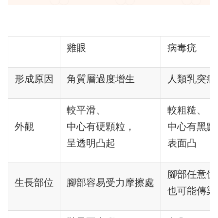
雞眼
病毒疣
形成原因
角質層過度增生
人類乳突病
較平滑、
較粗糙、
外觀
中心有硬顆粒，
中心有黑點
呈透明凸起
表面凸
腳部任意位
生長部位
腳部容易受力摩擦處
也可能傳染