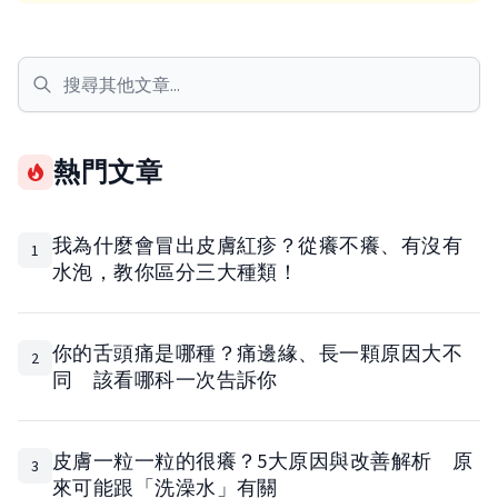
熱門文章
我為什麼會冒出皮膚紅疹？從癢不癢、有沒有
1
水泡，教你區分三大種類！
你的舌頭痛是哪種？痛邊緣、長一顆原因大不
2
同 該看哪科一次告訴你
皮膚一粒一粒的很癢？5大原因與改善解析 原
3
來可能跟「洗澡水」有關