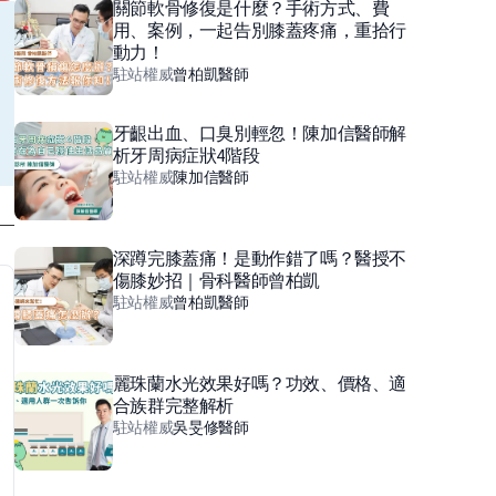
關節軟骨修復是什麼？手術方式、費
用、案例，一起告別膝蓋疼痛，重拾行
動力！
駐站權威
曾柏凱
醫師
牙齦出血、口臭別輕忽！陳加信醫師解
析牙周病症狀4階段
駐站權威
陳加信
醫師
深蹲完膝蓋痛！是動作錯了嗎？醫授不
傷膝妙招｜骨科醫師曾柏凱
駐站權威
曾柏凱
醫師
麗珠蘭水光效果好嗎？功效、價格、適
合族群完整解析
駐站權威
吳旻修
醫師