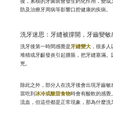
後，累積的牙菌斑會發生鈣化作用，變成
防及治療牙周病等影響口腔健康的疾病。
洗牙迷思：牙縫被撐開，牙齒變敏
洗牙後第一時間感覺是
牙縫變大
，很多人
堆積或牙齦發炎引起腫脹，把牙縫塞滿。
兇。
除此之外，部分人在洗牙後會出現牙齒敏
當吃到
冰冷或酸甜食物
時會有酸軟的感覺
流血，但這些都是正常現象，那為什麼洗