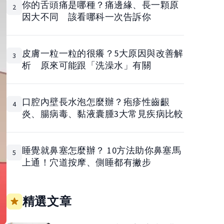
你的舌頭痛是哪種？痛邊緣、長一顆原
2
因大不同 該看哪科一次告訴你
皮膚一粒一粒的很癢？5大原因與改善解
3
析 原來可能跟「洗澡水」有關
口腔內壁長水泡怎麼辦？疱疹性齒齦
4
炎、腸病毒、黏液囊腫3大常見疾病比較
睡覺就鼻塞怎麼辦？ 10方法助你鼻塞馬
5
上通！穴道按摩、側睡都有撇步
精選文章