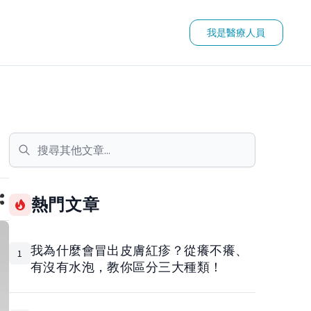
我是醫療人員
熱門文章
我為什麼會冒出皮膚紅疹？從癢不癢、
1
有沒有水泡，教你區分三大種類！