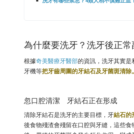
洗牙有哪些禁忌？4類人稍不慎難止血
為什麼要洗牙？洗牙後正常
根據
奇美醫療牙醫部
的資訊，洗牙其實是
牙機等
把牙齒周圍的牙結石及牙菌斑清除
忽口腔清潔 牙結石正在形成
清除牙結石是洗牙的主要目標，牙
結石的
後食物殘渣會殘留在口腔與牙縫，這些食