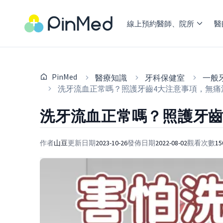
線上預約醫師、院所
醫
PinMed
醫療知識
牙科保健室
一般
洗牙流血正常嗎？照護牙齒4大注意事項，無痛
洗牙流血正常嗎？照護牙齒
作者
山豆
更新日期
2023-10-26
發佈日期
2022-08-02
觀看次數
15