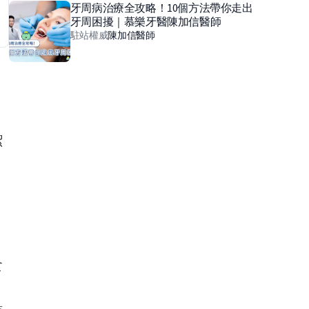
牙周病治療全攻略！10個方法帶你走出
牙周困擾｜慕樂牙醫陳加信醫師
駐站權威
陳加信
醫師
潔
食