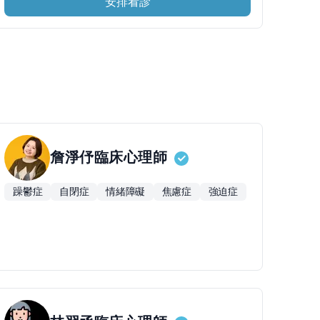
安排看診
詹淨伃
臨床心理師
躁鬱症
自閉症
情緒障礙
焦慮症
強迫症