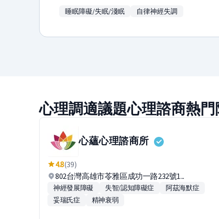
睡眠障礙/失眠/淺眠
自律神經失調
心理調適議題心理諮商熱門
心蘊心理諮商所
4.8
(39)
802台灣高雄市苓雅區成功一路232號1...
神經發展障礙
失智/認知障礙症
阿茲海默症
妥瑞氏症
精神衰弱