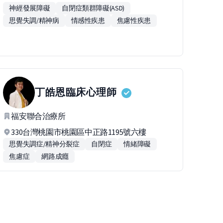
神經發展障礙
自閉症類群障礙(ASD)
思覺失調/精神病
情感性疾患
焦慮性疾患
丁皓恩
臨床心理師
福安聯合治療所
330台灣桃園市桃園區中正路1195號六樓
思覺失調症/精神分裂症
自閉症
情緒障礙
焦慮症
網路成癮