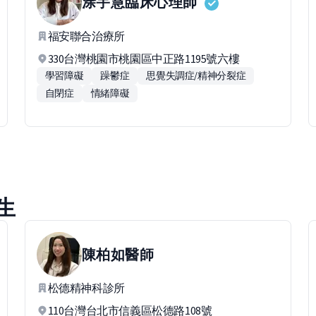
涂宇慧
臨床心理師
福安聯合治療所
330台灣桃園市桃園區中正路1195號六樓
學習障礙
躁鬱症
思覺失調症/精神分裂症
自閉症
情緒障礙
生
陳柏如
醫師
松德精神科診所
110台灣台北市信義區松德路108號