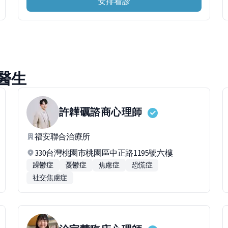
安排看診
醫生
許韡礪
諮商心理師
福安聯合治療所
330台灣桃園市桃園區中正路1195號六樓
躁鬱症
憂鬱症
焦慮症
恐慌症
社交焦慮症