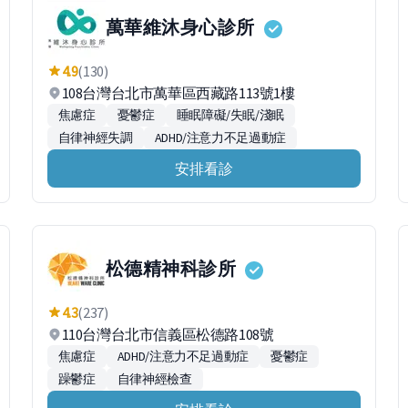
萬華維沐身心診所
4.9
(130)
108台灣台北市萬華區西藏路113號1樓
焦慮症
憂鬱症
睡眠障礙/失眠/淺眠
自律神經失調
ADHD/注意力不足過動症
安排看診
松德精神科診所
4.3
(237)
110台灣台北市信義區松德路108號
焦慮症
ADHD/注意力不足過動症
憂鬱症
躁鬱症
自律神經檢查