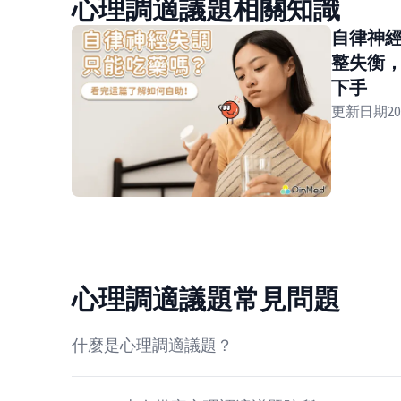
心理調適議題相關知識
自律神
整失衡
下手
更新日期
20
心理調適議題常見問題
什麼是心理調適議題？