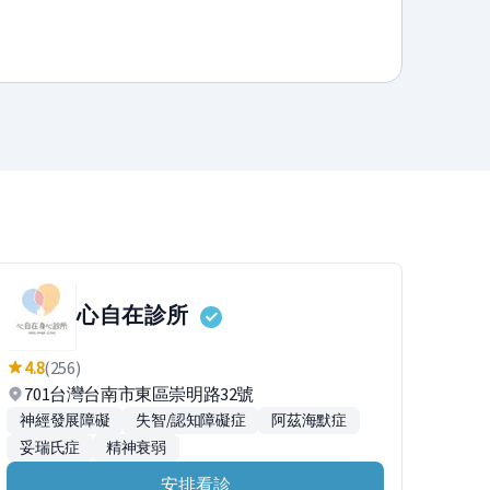
心自在診所
4.8
(256)
701台灣台南市東區崇明路32號
神經發展障礙
失智/認知障礙症
阿茲海默症
妥瑞氏症
精神衰弱
安排看診