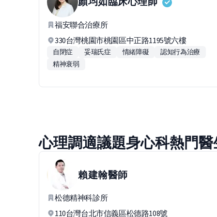
顏均如
臨床心理師
福安聯合治療所
330台灣桃園市桃園區中正路1195號六樓
自閉症
妥瑞氏症
情緒障礙
認知行為治療
精神衰弱
心理調適議題身心科熱門醫
賴建翰
醫師
松德精神科診所
110台灣台北市信義區松德路108號