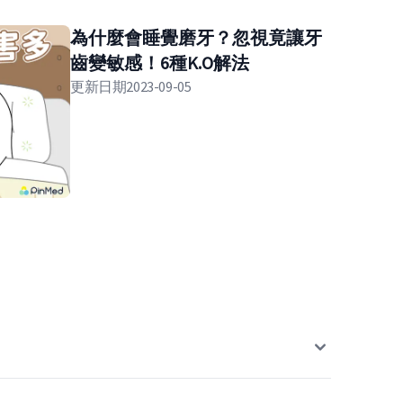
為什麼會睡覺磨牙？忽視竟讓牙
齒變敏感！6種K.O解法
更新日期
2023-09-05