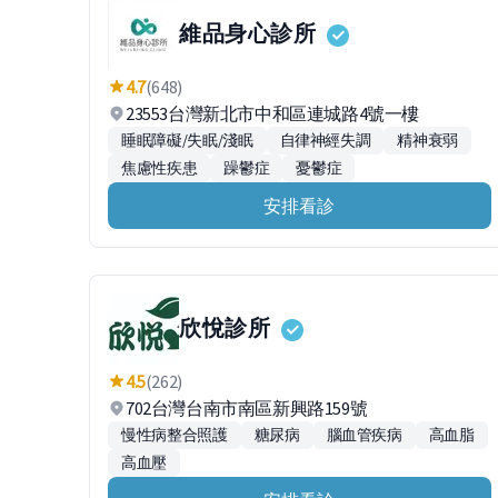
維品身心診所
4.7
(648)
23553台灣新北市中和區連城路4號一樓
睡眠障礙/失眠/淺眠
自律神經失調
精神衰弱
焦慮性疾患
躁鬱症
憂鬱症
安排看診
欣悅診所
4.5
(262)
702台灣台南市南區新興路159號
慢性病整合照護
糖尿病
腦血管疾病
高血脂
高血壓