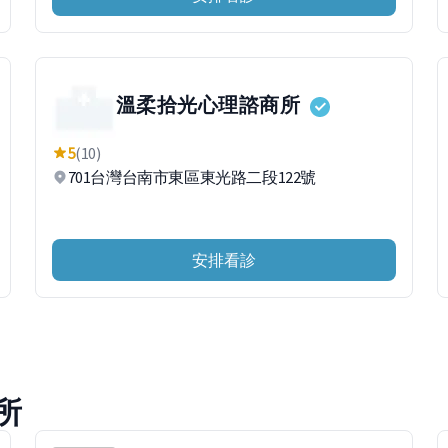
溫柔拾光心理諮商所
5
(10)
701台灣台南市東區東光路二段122號
安排看診
所