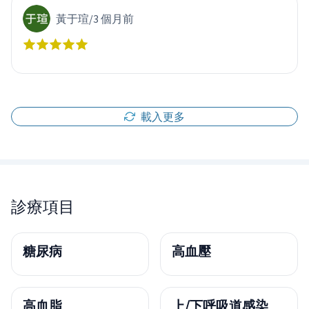
黃于瑄
/
3 個月前
載入更多
診療項目
糖尿病
高血壓
高血脂
上/下呼吸道感染