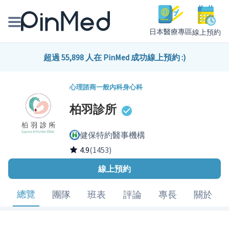
日本醫療專區
線上預約
線上預約醫師、院所
超過 55,898 人在 PinMed 成功線上預約 :)
醫師專欄專訪
心理諮商
一般內科
身心科
柏羽診所
健康主題館
健保特約醫事機構
我是醫療人員
4.9
(1453)
線上預約
總覽
團隊
班表
評論
專長
關於