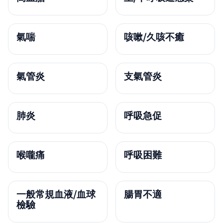
氣喘
咳嗽/久咳不癒
氣管炎
支氣管炎
肺炎
呼吸急促
喉嚨痛
呼吸困難
一般常規血液/血球
腸胃不適
檢驗