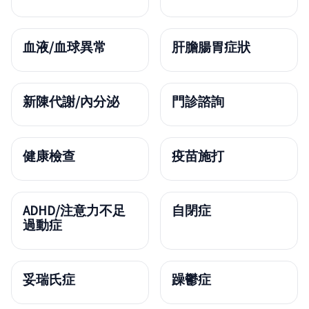
血液/血球異常
肝膽腸胃症狀
新陳代謝/內分泌
門診諮詢
健康檢查
疫苗施打
ADHD/注意力不足
自閉症
過動症
妥瑞氏症
躁鬱症