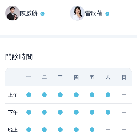
陳威麟
雷欣蓓
門診時間
一
二
三
四
五
六
日
上午
下午
晚上