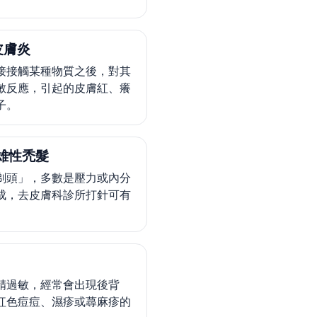
皮膚炎
接接觸某種物質之後，對其
敏反應，引起的皮膚紅、癢
子。
雄性禿髮
剃頭」，多數是壓力或內分
成，去皮膚科診所打針可有
精過敏，經常會出現後背
紅色痘痘、濕疹或蕁麻疹的