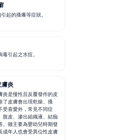
癬
蟎)引起的搔癢等症狀。
病毒引起之水痘。
皮膚炎
膚炎是慢性且反覆發作的皮
除了皮膚會出現乾燥、搔
不受喜愛外，常見不同症
、脫皮、滲出組織液、結痂
等。雖主要為嬰幼兒時期發
長成年人也會受異位性皮膚