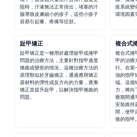
阻時，汗液無法正常排出，堵塞的汗
疫系統變
腺導致皮膚細小的疹子，這些小疹子
環境因素
容易引起癢、疼痛等症狀。
趾甲矯正
複合式
趾甲矯正是一種用於處理嵌甲或捲甲
複合式捲
問題的治療方法，主要針對指甲過度
甲的治療
捲曲或變形的情況。這種治療方法的
行。在第
原理類似於牙齒矯正，通過應用矯正
強的指甲
器材料的彈性或反方向的力量，逐漸
端。這個
矯正並提升趾甲，以解決指甲捲曲的
力，將向
問題。
療期間通
安裝維持
間，使甲
後的指甲