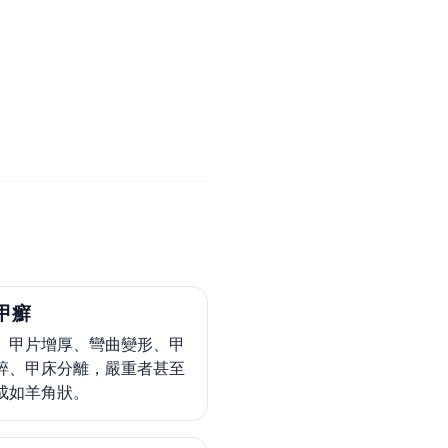
甲癬
、甲片增厚、彎曲變形、甲
碎、甲床分離，嚴重者甚至
成如羊角狀。