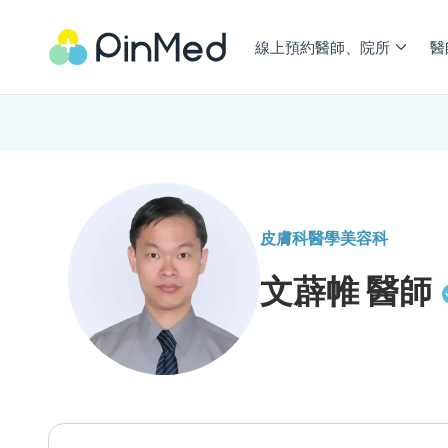
線上預約醫師、院所
醫
皮膚科
醫學美容科
文薜帷
醫師