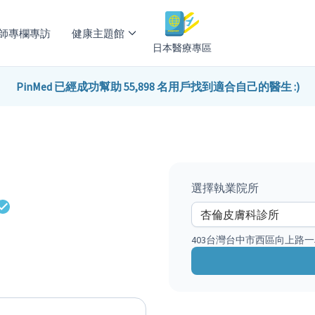
師專欄專訪
健康主題館
日本醫療專區
PinMed 已經成功幫助 55,898 名用戶找到適合自己的醫生 :)
選擇執業院所
403台灣台中市西區向上路一