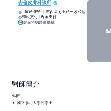
杏倫皮膚科診所
403台灣台中市西區向上路一段42號
轉帳支付 | 現金支付
健保特約醫事機構
點
醫師
簡介
學歷
國立陽明大學醫學士