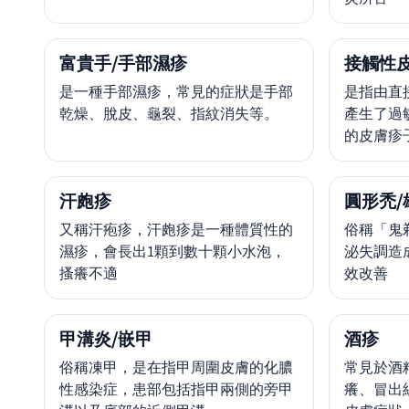
富貴手/手部濕疹
接觸性
是一種手部濕疹，常見的症狀是手部
是指由直
乾燥、脫皮、龜裂、指紋消失等。
產生了過
的皮膚疹
汗皰疹
圓形禿/
又稱汗疱疹，汗皰疹是一種體質性的
俗稱「鬼
濕疹，會長出1顆到數十顆小水泡，
泌失調造
搔癢不適
效改善
甲溝炎/嵌甲
酒疹
俗稱凍甲，是在指甲周圍皮膚的化膿
常見於酒
性感染症，患部包括指甲兩側的旁甲
癢、冒出