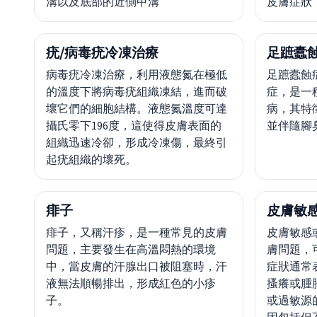
溝以及底部的近側甲溝
皮膚症狀
疣/病毒疣冷凍治療
足蹠蠹
病毒疣冷凍治療，利用液態氮在極低
足蹠蠹蝕
的溫度下將病毒疣組織凍結，進而破
症，是一
壞它們的細胞結構。液態氮溫度可達
病，其特
攝氏零下196度，這使得皮膚表面的
並伴隨腳
組織迅速冷卻，形成冷凍傷，最終引
起疣組織的壞死。
痱子
皮膚敏感
痱子，又稱汗疹，是一種常見的皮膚
皮膚敏感
問題，主要發生在高溫悶熱的環境
膚問題，
中，當皮膚的汗腺出口被阻塞時，汗
症狀通常
液無法順暢排出，形成紅色的小疹
搔癢或腫
子。
或過敏源