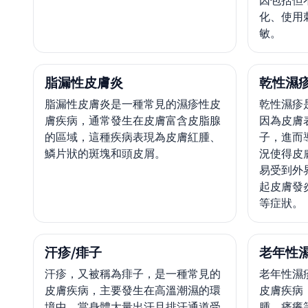
因包括但
化、使用
敏。
脂漏性皮膚炎
乾性濕
脂漏性皮膚炎是一種常見的濕疹性皮
乾性濕疹
膚疾病，通常發生在皮膚富含皮脂腺
因為皮膚
的區域，這種疾病表現為皮膚紅腫、
子，進而
鱗片狀的斑塊和頭皮屑。
況使得皮
易受到外
起皮膚發
等症狀。
汗疹/痱子
老年性
汗疹，又被稱為痱子，是一種常見的
老年性濕
皮膚疾病，主要發生在高溫潮濕的環
皮膚疾病
境中，當身體大量出汗且排汗通道受
腫、瘙癢