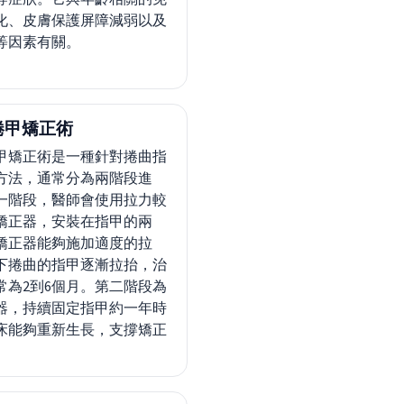
化、皮膚保護屏障減弱以及
等因素有關。
捲甲矯正術
甲矯正術是一種針對捲曲指
方法，通常分為兩階段進
一階段，醫師會使用拉力較
矯正器，安裝在指甲的兩
矯正器能夠施加適度的拉
下捲曲的指甲逐漸拉抬，治
常為2到6個月。第二階段為
器，持續固定指甲約一年時
床能夠重新生長，支撐矯正
。