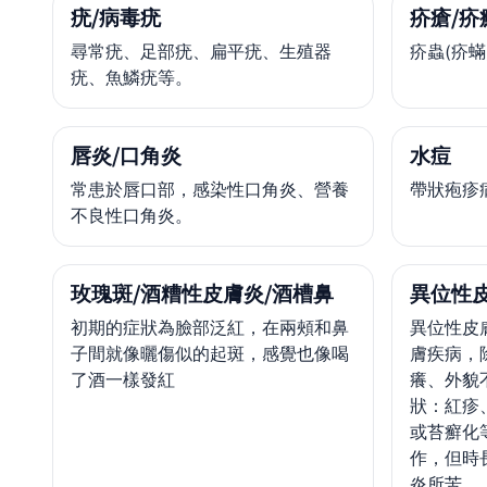
疣/病毒疣
疥瘡/疥
尋常疣、足部疣、扁平疣、生殖器
疥蟲(疥
疣、魚鱗疣等。
唇炎/口角炎
水痘
常患於唇口部，感染性口角炎、營養
帶狀疱疹
不良性口角炎。
玫瑰斑/酒糟性皮膚炎/酒槽鼻
異位性
初期的症狀為臉部泛紅，在兩頰和鼻
異位性皮
子間就像曬傷似的起斑，感覺也像喝
膚疾病，
了酒一樣發紅
癢、外貌
狀：紅疹
或苔癬化
作，但時
炎所苦