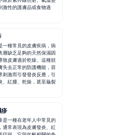
不限於紫外線照射、氣溫變
刺激性的護膚品或食物過
疹
是一種常見的皮膚疾病，病
表層缺乏足夠的天然保濕因
導致皮膚過於乾燥。這種狀
膚失去正常的防護機能，容
界刺激而引發發炎反應，引
炎、紅腫、乾燥，甚至龜裂
濕疹
疹是一種在老年人中常見的
，通常表現為皮膚發炎、紅
等症狀。它與年齡相關的免