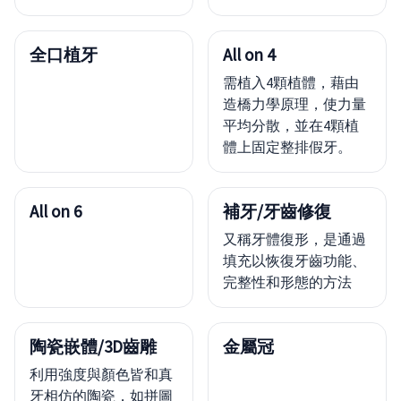
全口植牙
All on 4
需植入4顆植體，藉由
造橋力學原理，使力量
平均分散，並在4顆植
體上固定整排假牙。
All on 6
補牙/牙齒修復
又稱牙體復形，是通過
填充以恢復牙齒功能、
完整性和形態的方法
陶瓷嵌體/3D齒雕
金屬冠
利用強度與顏色皆和真
牙相仿的陶瓷，如拼圖