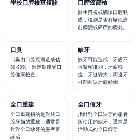
學校口腔檢查複診
口腔癌篩檢
醫生目視或觸診口腔黏
膜，檢測是否有疑似癌
前病變或癌症的病兆。
口臭
缺牙
口臭由口腔疾病造成佔
缺牙可能造成：牙齒不
80-90%，應定期接受口
再緊密排列，牙齒移
腔健康檢查。
位、牙縫變大，周邊牙
可能向缺牙處傾倒
全口重建
全口假牙
全口重建指的是對於口
指針對全口缺牙的患者
腔牙齒的重建，通常是
所使用的假牙，通常是
針對全口缺牙的患者來
活動式的全口假牙
診治