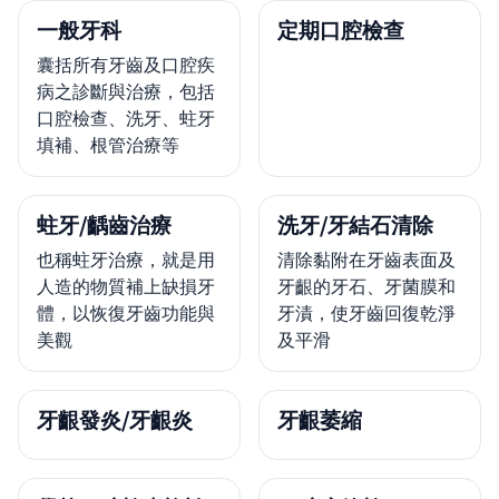
一般牙科
定期口腔檢查
囊括所有牙齒及口腔疾
病之診斷與治療，包括
口腔檢查、洗牙、蛀牙
填補、根管治療等
蛀牙/齲齒治療
洗牙/牙結石清除
也稱蛀牙治療，就是用
清除黏附在牙齒表面及
人造的物質補上缺損牙
牙齦的牙石、牙菌膜和
體，以恢復牙齒功能與
牙漬，使牙齒回復乾淨
美觀
及平滑
牙齦發炎/牙齦炎
牙齦萎縮