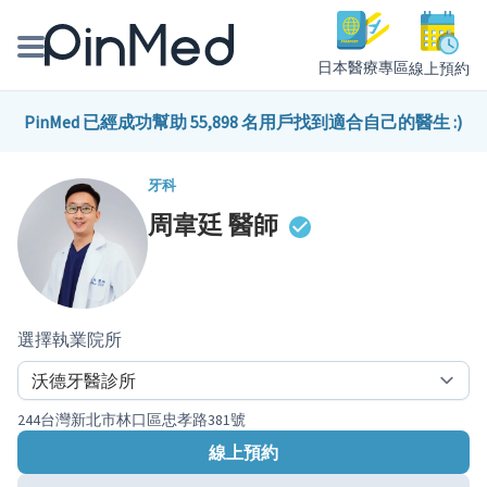
日本醫療專區
線上預約
線上預約醫師、院所
PinMed 已經成功幫助 55,898 名用戶找到適合自己的醫生 :)
醫師專欄專訪
牙科
周韋廷
醫師
健康主題館
我是醫療人員
選擇執業院所
244台灣新北市林口區忠孝路381號
線上預約