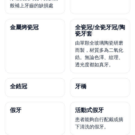
般補上牙齒的缺損處
金屬烤瓷冠
全瓷冠/全瓷牙冠/陶
瓷牙套
由單顆全玻璃陶瓷研磨
而製，材質多為二氧化
鋯。無論色澤、紋理、
透光度都如真牙。
全鋯冠
牙橋
假牙
活動式假牙
患者能夠自行配戴或摘
下清洗的假牙。