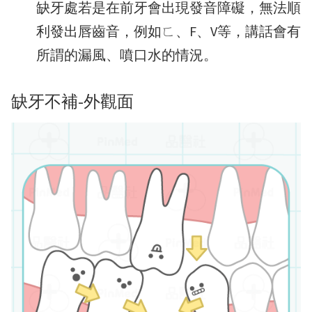
缺牙處若是在前牙會出現發音障礙，無法順
利發出唇齒音，例如ㄈ、F、V等，講話會有
所謂的漏風、噴口水的情況。
缺牙不補-外觀面