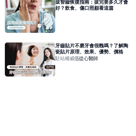
拔智齒恢復指南：拔完要多久才會
好？飲食、傷口照顧看這篇
牙齒貼片不磨牙會很醜嗎？了解陶
瓷貼片原理、效果、優勢、價格
駐站權威
伍從心
醫師