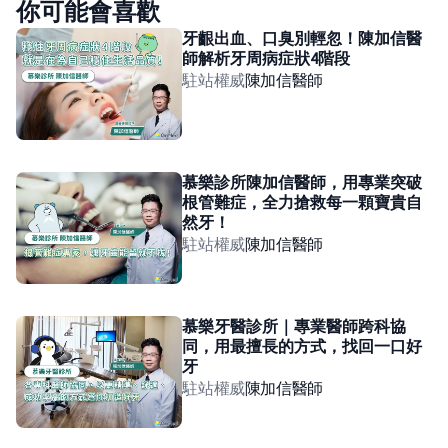
你可能會喜歡
牙齦出血、口臭別輕忽！陳加信醫
師解析牙周病症狀4階段
駐站權威
陳加信
醫師
慕樂診所陳加信醫師，用專業突破
根管難症，全力搶救每一顆寶貴自
然牙！
駐站權威
陳加信
醫師
慕樂牙醫診所｜專業醫師跨科協
同，用最擅長的方式，找回一口好
牙
駐站權威
陳加信
醫師