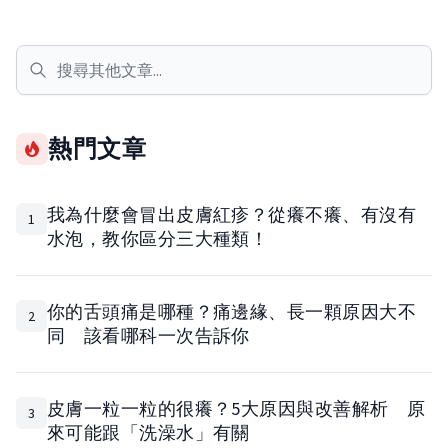
熱門文章
我為什麼會冒出皮膚紅疹？從癢不癢、有沒有
1
水泡，教你區分三大種類！
你的舌頭痛是哪種？痛邊緣、長一顆原因大不
2
同 該看哪科一次告訴你
皮膚一粒一粒的很癢？5大原因與改善解析 原
3
來可能跟「洗澡水」有關