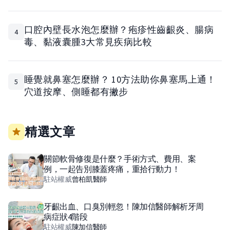
口腔內壁長水泡怎麼辦？疱疹性齒齦炎、腸病
4
毒、黏液囊腫3大常見疾病比較
睡覺就鼻塞怎麼辦？ 10方法助你鼻塞馬上通！
5
穴道按摩、側睡都有撇步
精選文章
關節軟骨修復是什麼？手術方式、費用、案
例，一起告別膝蓋疼痛，重拾行動力！
駐站權威
曾柏凱
醫師
牙齦出血、口臭別輕忽！陳加信醫師解析牙周
病症狀4階段
駐站權威
陳加信
醫師