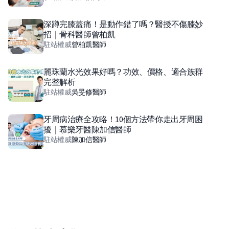
深蹲完膝蓋痛！是動作錯了嗎？醫授不傷膝妙
招｜骨科醫師曾柏凱
駐站權威
曾柏凱
醫師
麗珠蘭水光效果好嗎？功效、價格、適合族群
完整解析
駐站權威
吳旻修
醫師
牙周病治療全攻略！10個方法帶你走出牙周困
擾｜慕樂牙醫陳加信醫師
駐站權威
陳加信
醫師