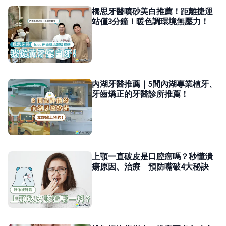
橋思牙醫噴砂美白推薦！距離捷運
站僅3分鐘！暖色調環境無壓力！
內湖牙醫推薦｜5間內湖專業植牙、
牙齒矯正的牙醫診所推薦！
上顎一直破皮是口腔癌嗎？秒懂潰
瘍原因、治療 預防嘴破4大秘訣