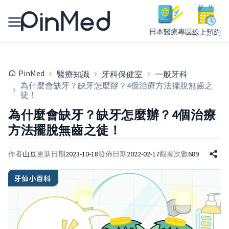
日本醫療專區
線上預約
線上預約醫師、院所
PinMed
醫療知識
牙科保健室
一般牙科
醫師專欄專訪
為什麼會缺牙？缺牙怎麼辦？4個治療方法擺脫無齒之
徒！
健康主題館
為什麼會缺牙？缺牙怎麼辦？4個治療
方法擺脫無齒之徒！
我是醫療人員
作者
山豆
更新日期
2023-10-18
發佈日期
2022-02-17
觀看次數
689