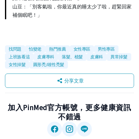
山豆：「別客氣啦，你最近真的睡太少了啦，趕緊回家
補個眠吧！」
找問題
怕變老
熱門推薦
女性專區
男性專區
上班族看這
皮膚專科
落髮、植髮
皮膚科
異常掉髮
女性掉髮
圓形禿/雄性禿髮
分享文章
加入PinMed官方帳號，更多健康資訊
不錯過