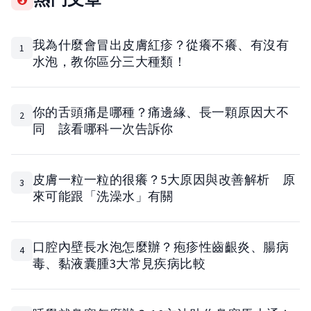
我為什麼會冒出皮膚紅疹？從癢不癢、有沒有
1
水泡，教你區分三大種類！
你的舌頭痛是哪種？痛邊緣、長一顆原因大不
2
同 該看哪科一次告訴你
皮膚一粒一粒的很癢？5大原因與改善解析 原
3
來可能跟「洗澡水」有關
口腔內壁長水泡怎麼辦？疱疹性齒齦炎、腸病
4
毒、黏液囊腫3大常見疾病比較