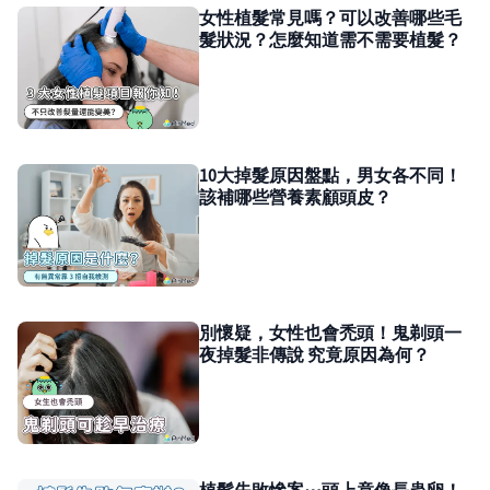
女性植髮常見嗎？可以改善哪些毛
髮狀況？怎麼知道需不需要植髮？
10大掉髮原因盤點，男女各不同！
該補哪些營養素顧頭皮？
別懷疑，女性也會禿頭！鬼剃頭一
夜掉髮非傳說 究竟原因為何？
植髮失敗慘案⋯頭上竟像長蟲卵！