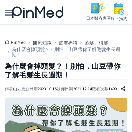
日本醫療專區
線上預約
線上預約醫師、院所
PinMed
醫療知識
皮膚專科
落髮、植髮
醫師專欄專訪
為什麼會掉頭髮？！別怕，山豆帶你了解毛髮生長週
期！
健康主題館
為什麼會掉頭髮？！別怕，山豆帶你
了解毛髮生長週期！
我是醫療人員
作者
山豆
更新日期
2023-10-16
發佈日期
2021-12-14
觀看次數
1400