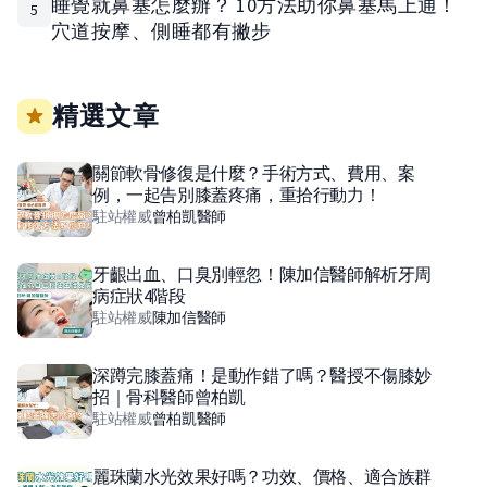
睡覺就鼻塞怎麼辦？ 10方法助你鼻塞馬上通！
5
穴道按摩、側睡都有撇步
精選文章
關節軟骨修復是什麼？手術方式、費用、案
例，一起告別膝蓋疼痛，重拾行動力！
駐站權威
曾柏凱
醫師
牙齦出血、口臭別輕忽！陳加信醫師解析牙周
病症狀4階段
駐站權威
陳加信
醫師
深蹲完膝蓋痛！是動作錯了嗎？醫授不傷膝妙
招｜骨科醫師曾柏凱
駐站權威
曾柏凱
醫師
麗珠蘭水光效果好嗎？功效、價格、適合族群