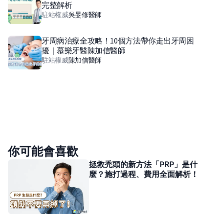
完整解析
駐站權威
吳旻修
醫師
牙周病治療全攻略！10個方法帶你走出牙周困
擾｜慕樂牙醫陳加信醫師
駐站權威
陳加信
醫師
你可能會喜歡
拯救禿頭的新方法「PRP」是什
麼？施打過程、費用全面解析！