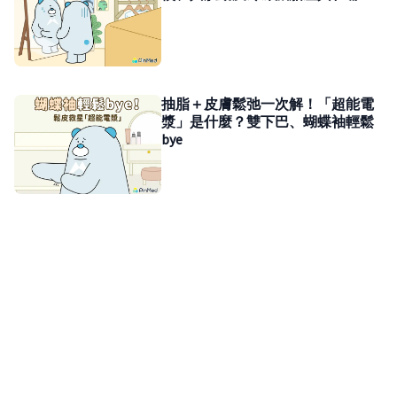
抽脂＋皮膚鬆弛一次解！「超能電
漿」是什麼？雙下巴、蝴蝶袖輕鬆
bye