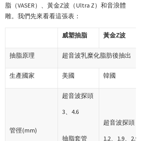
脂（VASER）、黃金Z波（Ultra Z）和音浪體
雕。我們先來看看這張表：
威塑抽脂
黃金Z波
抽脂原理
超音波乳糜化脂肪後抽出
生產國家
美國
韓國
超音波探頭
3、4.6
超音波探頭
管徑(mm)
抽脂套管
1.2、1.9、2.9