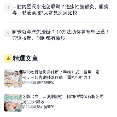
口腔內壁長水泡怎麼辦？疱疹性齒齦炎、腸病
4
毒、黏液囊腫3大常見疾病比較
睡覺就鼻塞怎麼辦？ 10方法助你鼻塞馬上通！
5
穴道按摩、側睡都有撇步
精選文章
關節軟骨修復是什麼？手術方式、費用、案
例，一起告別膝蓋疼痛，重拾行動力！
駐站權威
曾柏凱
醫師
牙齦出血、口臭別輕忽！陳加信醫師解析牙周
病症狀4階段
駐站權威
陳加信
醫師