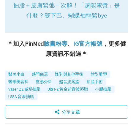
抽脂＋皮膚鬆弛一次解！「超能電漿」是
什麼？雙下巴、蝴蝶袖輕鬆bye
＊加入PinMed
臉書粉專
、
IG官方帳號
，更多健
康資訊不錯過＊
醫美小白
熱門儀器
隆乳與其他手術
體型雕塑
醫學美容科
整形外科
超音波溶脂
抽脂手術
Vaser 2.2 威塑抽脂
Ultra-Z 黃金超音波溶脂
小腿抽脂
LSSA 音浪抽脂
分享文章