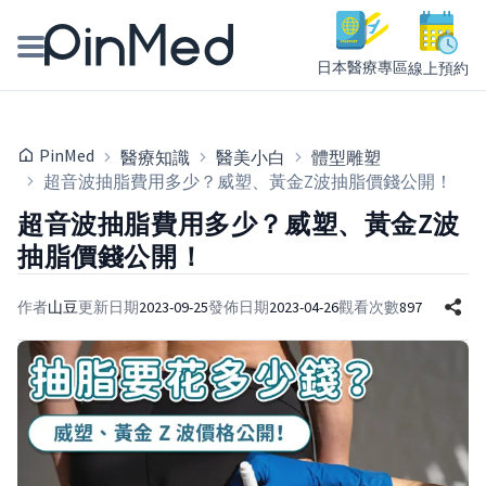
日本醫療專區
線上預約
線上預約醫師、院所
PinMed
醫療知識
醫美小白
體型雕塑
醫師專欄專訪
超音波抽脂費用多少？威塑、黃金Z波抽脂價錢公開！
超音波抽脂費用多少？威塑、黃金Z波
健康主題館
抽脂價錢公開！
我是醫療人員
作者
山豆
更新日期
2023-09-25
發佈日期
2023-04-26
觀看次數
897