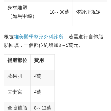
身材雕塑
18～30萬
依診所規定
（如馬甲線）
根據
維美醫學整形外科診所
，若需進行自體脂
肪回填，一個部位約增加3～5萬元。
補脂部位
費用
蘋果肌
4萬
夫妻宮
4萬
全臉補脂
8～12萬