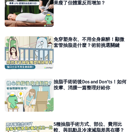
果瘦了但體重反而增加？
免穿塑身衣、不用全身麻醉！顯微
套管抽脂是什麼？術前挑選關鍵
抽脂手術術後Dos and Don’ts！如何
按摩、消腫一篇整理好給你
5種抽脂手術方式、部位、費用比
較、與肌動及冷凍減脂差異在哪？