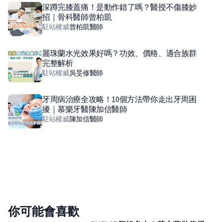
深蹲完膝蓋痛！是動作錯了嗎？醫授不傷膝妙
招｜骨科醫師曾柏凱
駐站權威
曾柏凱
醫師
麗珠蘭水光效果好嗎？功效、價格、適合族群
完整解析
駐站權威
吳旻修
醫師
牙周病治療全攻略！10個方法帶你走出牙周困
擾｜慕樂牙醫陳加信醫師
駐站權威
陳加信
醫師
你可能會喜歡