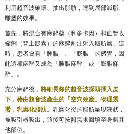
利用超音波破壞、抽出脂肪，達到局部減脂、
雕塑的效果。
首先，將混合有麻醉藥（利多卡因）和血管收
縮劑（腎上腺素）的麻醉劑注射入脂肪層。這
時，患者會有「腫脹」、「膨脹」的感覺，因
此這種麻醉又成為「腫脹麻醉」或「膨脹麻
醉」。
充分麻醉後，
將細長條的超音波探頭插入皮
下，藉由超音波產生的「空穴效應」物理震
盪，乳糜化脂肪。
乳糜化後的脂肪呈現液狀，
被吸引器吸出，隨後可按照需求回填至身體其
他部位。