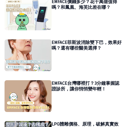
EMFACE價錢多少？花十萬做值得
嗎？和鳳凰、海芙比差在哪？
EMFACE菲斯波消除雙下巴，效果好
嗎？還有哪些醫美選擇？
EMFACE台灣哪裡打？3分鐘掌握認
證診所，讓你悄悄變年輕！
LPG體雕價格、原理，破解真實效