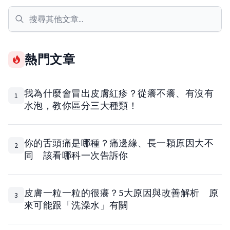
熱門文章
我為什麼會冒出皮膚紅疹？從癢不癢、有沒有
1
水泡，教你區分三大種類！
你的舌頭痛是哪種？痛邊緣、長一顆原因大不
2
同 該看哪科一次告訴你
皮膚一粒一粒的很癢？5大原因與改善解析 原
3
來可能跟「洗澡水」有關