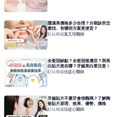
隱適美價格多少合理？分期診所怎
麼找、有哪些方案更便宜？
駐站權威
葉又瑄
醫師
全瓷冠缺點？全瓷冠後遺症？與美
白貼片差在哪？牙齒美白要注意！
駐站權威
伍從心
醫師
牙齒貼片不磨牙會很醜嗎？了解陶
瓷貼片原理、效果、優勢、價格
駐站權威
伍從心
醫師