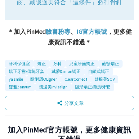
齒、戴隱適美符合「這條件」必打骨釘
＊加入PinMed
臉書粉專
、
IG官方帳號
，更多健
康資訊不錯過＊
牙科保健室
矯正
牙科
兒童牙齒矯正
齒顎矯正
矯正牙齒/傳統牙套
戴蒙Damon矯正
自鎖式矯正
ya!smile
歐耐恩OLigner
ClearCorrect
舒服美SOV
綻雅Zenyum
隱適美Invisalign
隱形矯正/隱形牙套
分享文章
加入PinMed官方帳號，更多健康資訊