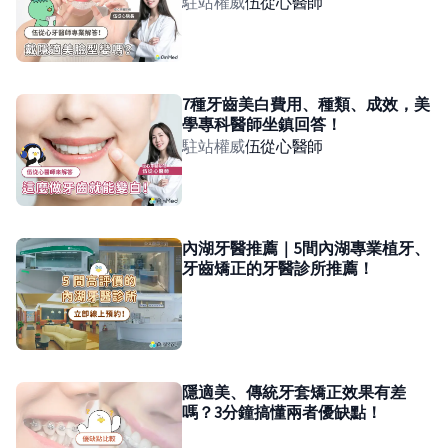
駐站權威
伍從心
醫師
7種牙齒美白費用、種類、成效，美
學專科醫師坐鎮回答！
駐站權威
伍從心
醫師
內湖牙醫推薦｜5間內湖專業植牙、
牙齒矯正的牙醫診所推薦！
隱適美、傳統牙套矯正效果有差
嗎？3分鐘搞懂兩者優缺點！