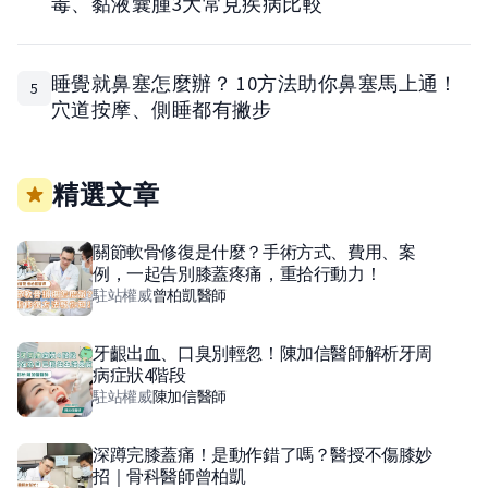
毒、黏液囊腫3大常見疾病比較
睡覺就鼻塞怎麼辦？ 10方法助你鼻塞馬上通！
5
穴道按摩、側睡都有撇步
精選文章
關節軟骨修復是什麼？手術方式、費用、案
例，一起告別膝蓋疼痛，重拾行動力！
駐站權威
曾柏凱
醫師
牙齦出血、口臭別輕忽！陳加信醫師解析牙周
病症狀4階段
駐站權威
陳加信
醫師
深蹲完膝蓋痛！是動作錯了嗎？醫授不傷膝妙
招｜骨科醫師曾柏凱