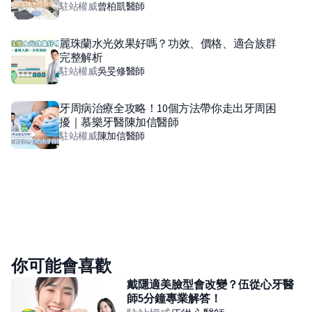
駐站權威
曾柏凱
醫師
麗珠蘭水光效果好嗎？功效、價格、適合族群
完整解析
駐站權威
吳旻修
醫師
牙周病治療全攻略！10個方法帶你走出牙周困
擾｜慕樂牙醫陳加信醫師
駐站權威
陳加信
醫師
你可能會喜歡
戴隱適美臉型會改變？伍從心牙醫
師5分鐘專業解答！