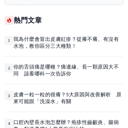
熱門文章
我為什麼會冒出皮膚紅疹？從癢不癢、有沒有
1
水泡，教你區分三大種類！
你的舌頭痛是哪種？痛邊緣、長一顆原因大不
2
同 該看哪科一次告訴你
皮膚一粒一粒的很癢？5大原因與改善解析 原
3
來可能跟「洗澡水」有關
口腔內壁長水泡怎麼辦？疱疹性齒齦炎、腸病
4