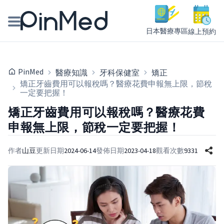
日本醫療專區
線上預約
線上預約醫師、院所
PinMed
醫療知識
牙科保健室
矯正
醫師專欄專訪
矯正牙齒費用可以報稅嗎？醫療花費申報無上限，節稅
一定要把握！
健康主題館
矯正牙齒費用可以報稅嗎？醫療花費
申報無上限，節稅一定要把握！
我是醫療人員
作者
山豆
更新日期
2024-06-14
發佈日期
2023-04-18
觀看次數
9331