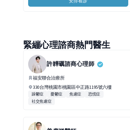
安排看診
緊繃心理諮商熱門醫生
許韡礪
諮商心理師
福安聯合治療所
330台灣桃園市桃園區中正路1195號六樓
躁鬱症
憂鬱症
焦慮症
恐慌症
社交焦慮症