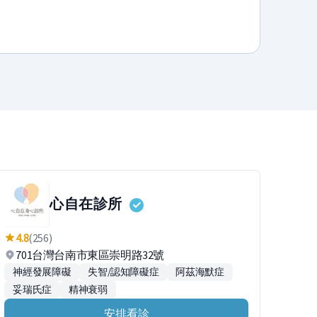
心自在診所
4.8
(256)
701台灣台南市東區崇明路32號
神經發展障礙
失智/認知障礙症
阿茲海默症
妥瑞氏症
精神衰弱
安排看診