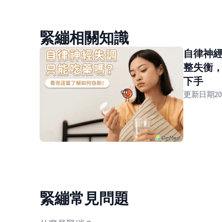
緊繃相關知識
自律神
整失衡
下手
更新日期
20
緊繃常見問題