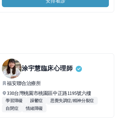
安排看診
涂宇慧
臨床心理師
福安聯合治療所
330台灣桃園市桃園區中正路1195號六樓
學習障礙
躁鬱症
思覺失調症/精神分裂症
自閉症
情緒障礙