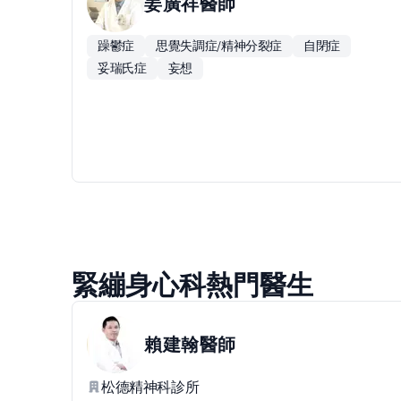
姜廣祥
醫師
躁鬱症
思覺失調症/精神分裂症
自閉症
妥瑞氏症
妄想
緊繃身心科熱門醫生
賴建翰
醫師
松德精神科診所