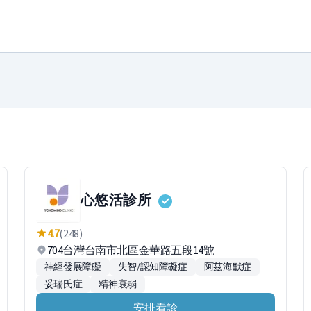
心悠活診所
4.7
(248)
704台灣台南市北區金華路五段14號
神經發展障礙
失智/認知障礙症
阿茲海默症
妥瑞氏症
精神衰弱
安排看診