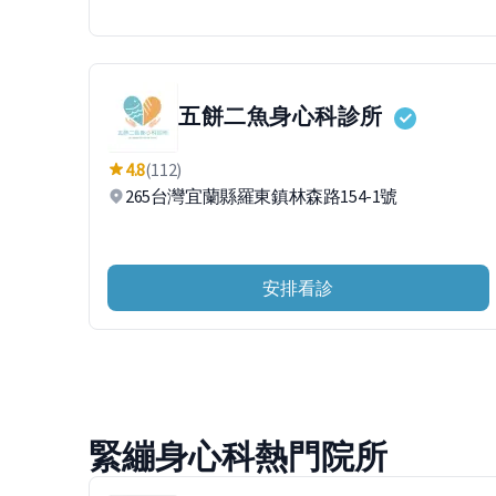
五餅二魚身心科診所
4.8
(112)
265台灣宜蘭縣羅東鎮林森路154-1號
安排看診
緊繃身心科熱門院所