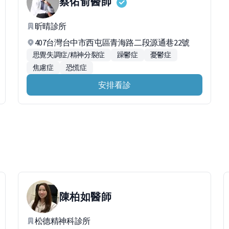
蔡佑俞
醫師
昕晴診所
407台灣台中市西屯區青海路二段源通巷22號
思覺失調症/精神分裂症
躁鬱症
憂鬱症
焦慮症
恐慌症
安排看診
陳柏如
醫師
松德精神科診所