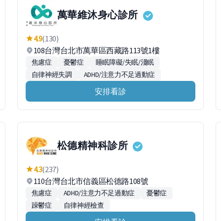
萬華維沐身心診所
4.9
(130)
108台灣台北市萬華區西藏路113號1樓
焦慮症
憂鬱症
睡眠障礙/失眠/淺眠
自律神經失調
ADHD/注意力不足過動症
安排看診
松德精神科診所
4.3
(237)
110台灣台北市信義區松德路108號
焦慮症
ADHD/注意力不足過動症
憂鬱症
躁鬱症
自律神經檢查