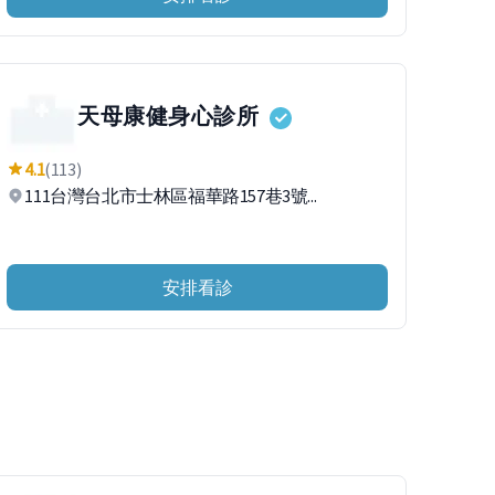
天母康健身心診所
4.1
(113)
111台灣台北市士林區福華路157巷3號...
安排看診