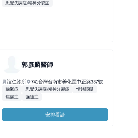
思覺失調症/精神分裂症
郭彥麟
醫師
誼仁診所
741台灣台南市善化區中正路387號
躁鬱症
思覺失調症/精神分裂症
情緒障礙
焦慮症
強迫症
安排看診