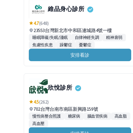
維品身心診所
4.7
(648)
23553台灣新北市中和區連城路4號一樓
睡眠障礙/失眠/淺眠
自律神經失調
精神衰弱
焦慮性疾患
躁鬱症
憂鬱症
安排看診
欣悅診所
4.5
(262)
702台灣台南市南區新興路159號
慢性病整合照護
糖尿病
腦血管疾病
高血脂
高血壓