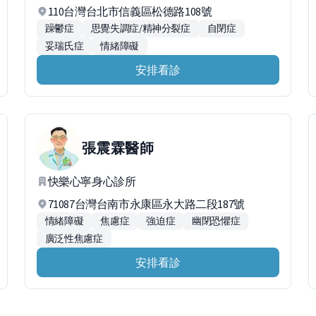
110台灣台北市信義區松德路108號
躁鬱症
思覺失調症/精神分裂症
自閉症
妥瑞氏症
情緒障礙
安排看診
張震霖
醫師
快樂心寧身心診所
71087台灣台南市永康區永大路二段187號
情緒障礙
焦慮症
強迫症
幽閉恐懼症
廣泛性焦慮症
安排看診