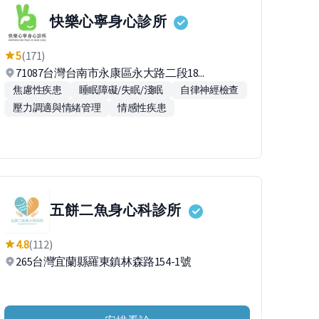
快樂心寧身心診所
5
(171)
71087台灣台南市永康區永大路二段18...
焦慮性疾患
睡眠障礙/失眠/淺眠
自律神經檢查
壓力調適與情緒管理
情感性疾患
五餅二魚身心科診所
4.8
(112)
265台灣宜蘭縣羅東鎮林森路154-1號