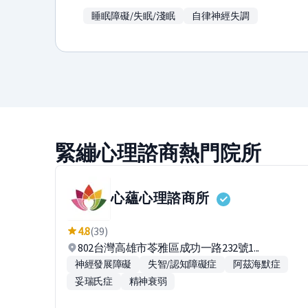
睡眠障礙/失眠/淺眠
自律神經失調
緊繃心理諮商熱門院所
心蘊心理諮商所
4.8
(39)
802台灣高雄市苓雅區成功一路232號1...
神經發展障礙
失智/認知障礙症
阿茲海默症
妥瑞氏症
精神衰弱