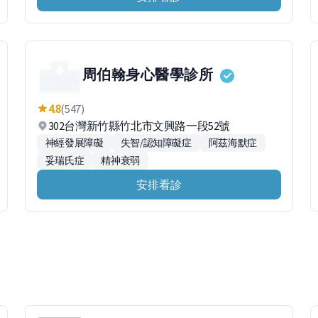
周伯翰身心醫學診所
4.8
(547)
302台灣新竹縣竹北市文興路一段52號
神經發展障礙
失智/認知障礙症
阿茲海默症
妥瑞氏症
精神衰弱
安排看診