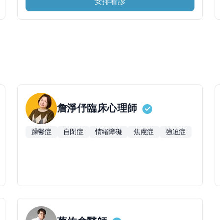
安排看診
詹淨伃
臨床心理師
躁鬱症
自閉症
情緒障礙
焦慮症
強迫症