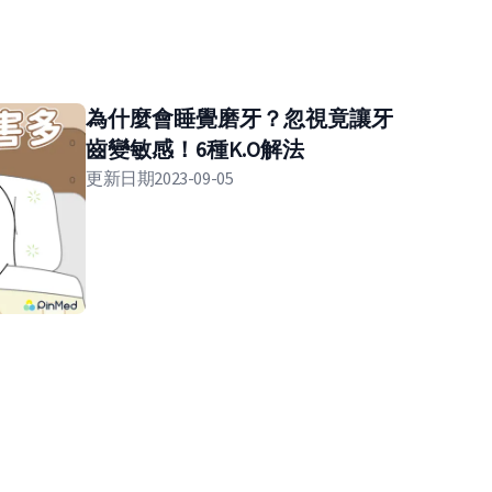
為什麼會睡覺磨牙？忽視竟讓牙
齒變敏感！6種K.O解法
更新日期
2023-09-05