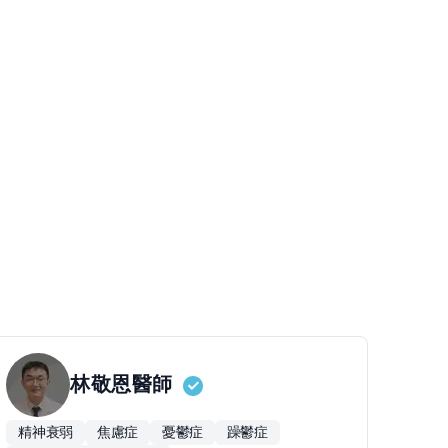
林敬恩
醫師
精神衰弱
焦慮症
憂鬱症
躁鬱症