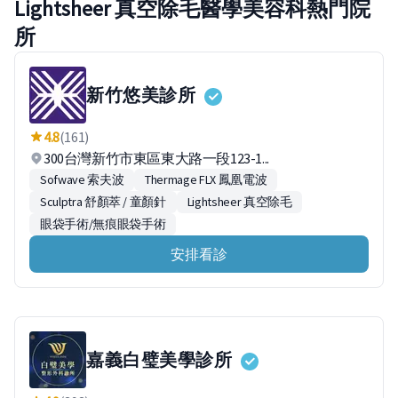
Lightsheer 真空除毛醫學美容科熱門院
所
新竹悠美診所
4.8
(161)
300台灣新竹市東區東大路一段123-1...
Sofwave 索夫波
Thermage FLX 鳳凰電波
Sculptra 舒顏萃 / 童顏針
Lightsheer 真空除毛
眼袋手術/無痕眼袋手術
安排看診
嘉義白璧美學診所