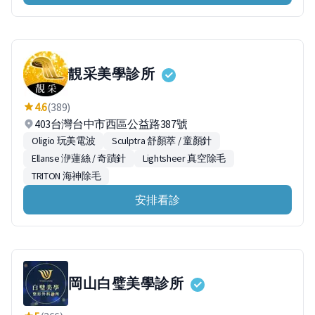
靚采美學診所
4.6
(389)
403台灣台中市西區公益路387號
Oligio 玩美電波
Sculptra 舒顏萃 / 童顏針
Ellanse 洢蓮絲 / 奇蹟針
Lightsheer 真空除毛
TRITON 海神除毛
安排看診
岡山白璧美學診所