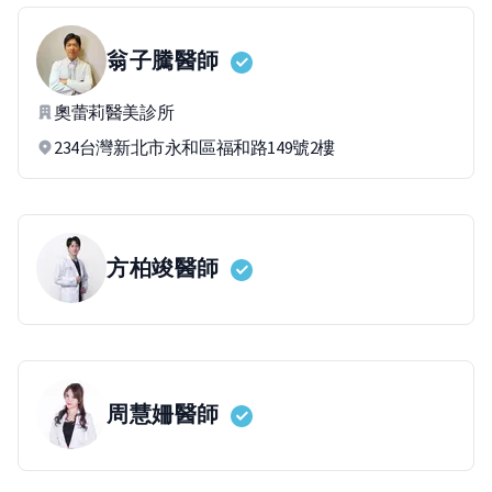
翁子騰
醫師
奧蕾莉醫美診所
234台灣新北市永和區福和路149號2樓
方柏竣
醫師
周慧姍
醫師