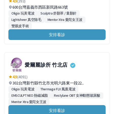
4.9
(393)
600台灣嘉義市西區新民路663號
Oligio 玩美電波
Sculptra 舒顏萃 / 童顏針
Lightsheer 真空除毛
Mentor Xtra 曼陀女王波
雙眼皮手術
安排看診
愛爾麗診所 竹北店
4.9
(4091)
302台灣新竹縣竹北市光明六路東一段22...
Oligio 玩美電波
Thermage FLX 鳳凰電波
EMSCULPT NEO 熱磁減脂
Restylane OBT 女神動態玻尿酸
Mentor Xtra 曼陀女王波
安排看診