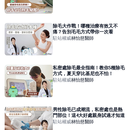
除毛大作戰！哪種治療有效又不
痛？告別毛毛方式帶你一次看
駐站權威
林怡慈
醫師
私密處除毛最全指南！教你5種除毛
方式，夏天穿比基尼也不怕！
駐站權威
林怡慈
醫師
男性除毛已成潮流，私密處也是熱
門部位！這4大好處親身試過才知道
駐站權威
林怡慈
醫師