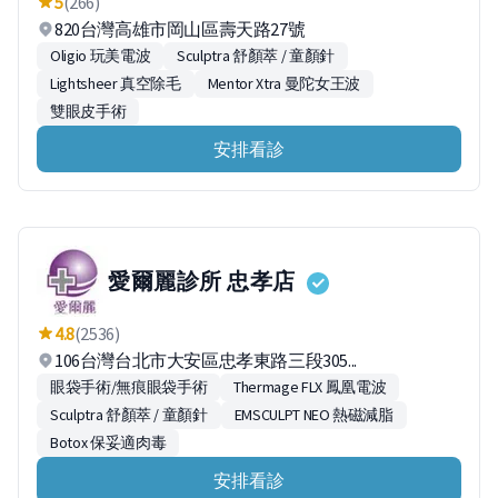
5
(266)
820台灣高雄市岡山區壽天路27號
Oligio 玩美電波
Sculptra 舒顏萃 / 童顏針
Lightsheer 真空除毛
Mentor Xtra 曼陀女王波
雙眼皮手術
安排看診
愛爾麗診所 忠孝店
4.8
(2536)
106台灣台北市大安區忠孝東路三段305...
眼袋手術/無痕眼袋手術
Thermage FLX 鳳凰電波
Sculptra 舒顏萃 / 童顏針
EMSCULPT NEO 熱磁減脂
Botox 保妥適肉毒
安排看診