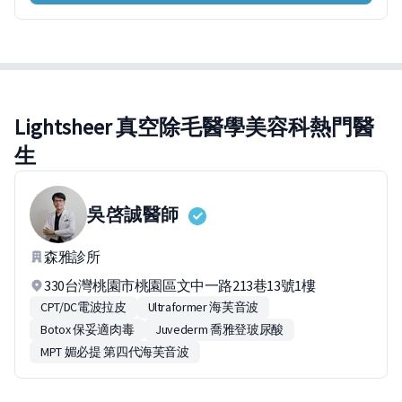
Lightsheer 真空除毛醫學美容科熱門醫
生
吳啓誠
醫師
森雅診所
330台灣桃園市桃園區文中一路213巷13號1樓
CPT/DC電波拉皮
Ultraformer 海芙音波
Botox 保妥適肉毒
Juvederm 喬雅登玻尿酸
MPT 媚必提 第四代海芙音波