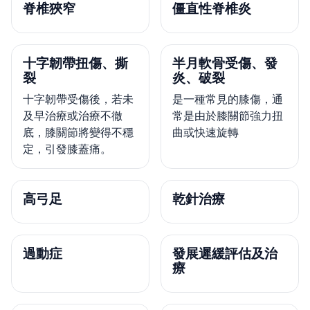
脊椎狹窄
僵直性脊椎炎
十字韌帶扭傷、撕
半月軟骨受傷、發
裂
炎、破裂
十字韌帶受傷後，若未
是一種常見的膝傷，通
及早治療或治療不徹
常是由於膝關節強力扭
底，膝關節將變得不穩
曲或快速旋轉
定，引發膝蓋痛。
高弓足
乾針治療
過動症
發展遲緩評估及治
療