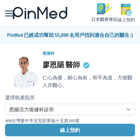
日本醫療專區
線上預約
線上預約醫師、院所
PinMed 已經成功幫助 55,898 名用戶找到適合自己的醫生 :)
醫師專欄專訪
復健科
廖恩賜
醫師
健康主題館
仁心為藥，耐心為術，和平為道，方能醫
我是醫療人員
人亦醫心。
選擇執業院所
406台灣臺中市北屯區軍福十五路365號
線上預約