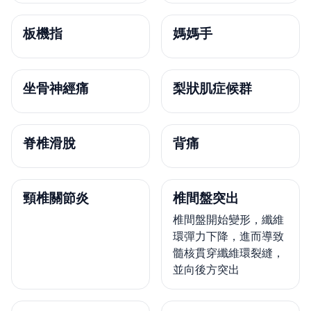
板機指
媽媽手
坐骨神經痛
梨狀肌症候群
脊椎滑脫
背痛
頸椎關節炎
椎間盤突出
椎間盤開始變形，纖維
環彈力下降，進而導致
髓核貫穿纖維環裂縫，
並向後方突出