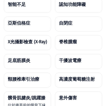
智能不足
認知功能障礙
亞斯伯格症
自閉症
X光攝影檢查 (X-Ray)
脊椎腫瘤
足底筋膜炎
干擾波電療
頸腰椎牽引治療
高濃度葡萄糖注射
髕骨肌腱炎/跳躍膝
意外傷害
位於膝蓋前的髕骨下緣