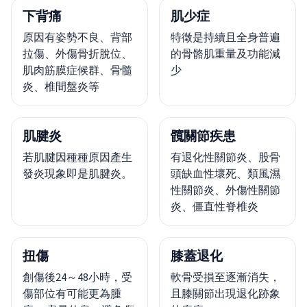
下背痛
肌少症
原因有姿勢不良、背部
特徵是持續且全身普遍
拉傷、外傷骨折脫位、
的骨骼肌重量及功能減
肌肉筋膜症候群、骨髓
少
炎、椎間盤炎等
肌腱炎
髖關節疾患
若肌腱因種種原因產生
有退化性關節炎、股骨
發炎現象即是肌腱炎。
頭缺血性壞死、類風濕
性關節炎、外傷性關節
炎、僵直性脊椎炎
扭傷
膝蓋退化
創傷後24～48小時，受
軟骨受損至逐漸消失，
傷部位有可能更為腫
且膝關節出現退化跡象