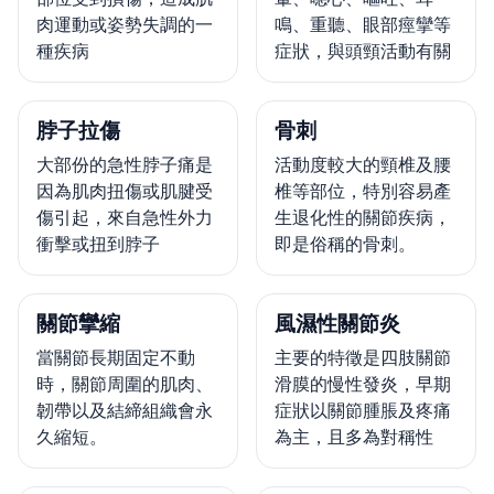
肉運動或姿勢失調的一
鳴、重聽、眼部痙攣等
種疾病
症狀，與頭頸活動有關
脖子拉傷
骨刺
大部份的急性脖子痛是
活動度較大的頸椎及腰
因為肌肉扭傷或肌腱受
椎等部位，特別容易產
傷引起，來自急性外力
生退化性的關節疾病，
衝擊或扭到脖子
即是俗稱的骨刺。
關節攣縮
風濕性關節炎
當關節長期固定不動
主要的特徵是四肢關節
時，關節周圍的肌肉、
滑膜的慢性發炎，早期
韌帶以及結締組織會永
症狀以關節腫脹及疼痛
久縮短。
為主，且多為對稱性