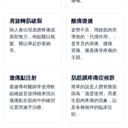
修補。
肩旋轉肌破裂
酸痛復健
病人會出現肩膀疼痛或
姿勢不良、用錯肌肉所
肩部無力，例如難以梳
導致的「代償作用」，
髮、難以舉起炒菜鍋
是常見的肩痛、腰痛、
等。
背痛、膝蓋痛等疼痛的
主因。
激痛點注射
肌筋膜疼痛症候群
復健專科醫師常使用軟
簡單的說是人體骨骼肌
組織超音波掃瞄來找出
因為「過度使用」而產
激痛點在肌肉中的確切
生肌肉疼痛的現象，以
位置而施予治療。
及各種相伴的臨床症
狀。