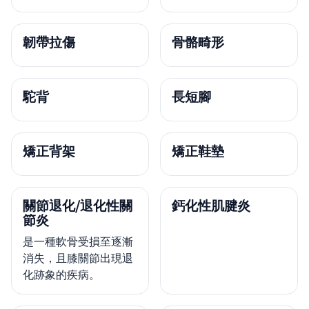
韌帶拉傷
骨骼畸形
駝背
長短腳
矯正背架
矯正鞋墊
關節退化/退化性關
鈣化性肌腱炎
節炎
是一種軟骨受損至逐漸
消失，且膝關節出現退
化跡象的疾病。