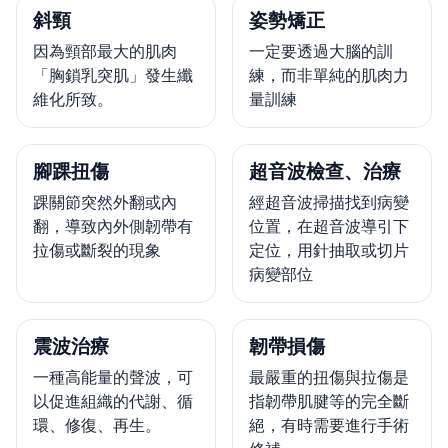
斜頸
姿勢矯正
因為頸部最大的肌肉
一定要透過大腦的訓
「胸鎖乳突肌」發生纖
練，而非單純的肌肉力
維化所致。
量訓練
腳踝扭傷
超音波檢查、治療
踝關節突然外翻或內
經超音波掃描找到病變
翻，導致內外側韌帶有
位置，在超音波導引下
拉傷或斷裂的現象
定位，用針抽取或切片
病變部位
震波治療
韌帶損傷
一種高能量的聲波，可
最嚴重的扭傷與拉傷是
以促進組織的代謝、循
指韌帶肌腱等的完全斷
環、修復、再生。
絕，有時需要進行手術