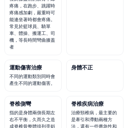
疼痛，在跑步、跳躍時
疼痛感加劇，嚴重時可
能連坐著時都會疼痛。
常見於籃球員、騎單
車、體操、搬運工、司
機，等長時間彎曲膝蓋
者
運動傷害治療
身體不正
不同的運動類別同時會
產生不同的運動傷害。
脊椎側彎
脊椎疾病治療
指的是身體兩側長期左
治療頸椎病，最主要的
右不平衡，久而久之造
是牽引和滯動兩種方
成脊椎骨整體排列歪斜
法，還有一些應急性和