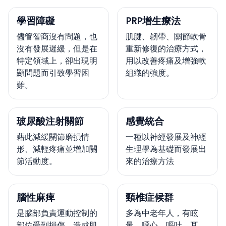
學習障礙
PRP增生療法
儘管智商沒有問題，也
肌腱、韌帶、關節軟骨
沒有發展遲緩，但是在
重新修復的治療方式，
特定領域上，卻出現明
用以改善疼痛及增強軟
顯問題而引致學習困
組織的強度。
難。
玻尿酸注射關節
感覺統合
藉此減緩關節磨損情
一種以神經發展及神經
形、減輕疼痛並增加關
生理學為基礎而發展出
節活動度。
來的治療方法
腦性麻痺
頸椎症候群
是腦部負責運動控制的
多為中老年人，有眩
部位受到損傷，造成肌
暈、噁心、嘔吐、耳