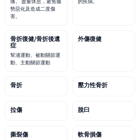
痛。 盡量休息，避免傷
的疾病。
勢惡化及造成二度傷
害。
骨折復健/骨折後遺
外傷復健
症
幫浦運動、被動關節運
動、主動關節運動
骨折
壓力性骨折
拉傷
脫臼
撕裂傷
軟骨損傷