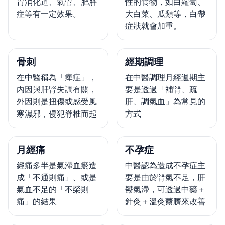
胃消化道、氣管、肥胖
性的食物，如白蘿蔔、
症等有一定效果。
大白菜、瓜類等，白帶
症狀就會加重。
骨刺
經期調理
在中醫稱為「痺症」，
在中醫調理月經週期主
內因與肝腎失調有關，
要是透過「補腎、疏
外因則是扭傷或感受風
肝、調氣血」為常見的
寒濕邪，侵犯脊椎而起
方式
月經痛
不孕症
經痛多半是氣滯血瘀造
中醫認為造成不孕症主
成「不通則痛」、或是
要是由於腎氣不足，肝
氣血不足的「不榮則
鬱氣滯，可透過中藥＋
痛」的結果
針灸＋溫灸薰臍來改善