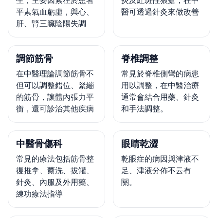
平素氣血虧虛，與心、
醫可透過針灸來做改善
肝、腎三臟陰陽失調
調節筋骨
脊椎調整
在中醫理論調節筋骨不
常見於脊椎側彎的病患
但可以調整錯位、緊繃
用以調整，在中醫治療
的筋骨，讓體內張力平
通常會結合用藥、針灸
衡，還可診治其他疾病
和手法調整。
中醫骨傷科
眼睛乾澀
常見的療法包括筋骨整
乾眼症的病因與津液不
復推拿、薰洗、拔罐、
足、津液分佈不云有
針灸、內服及外用藥、
關。
練功療法指導