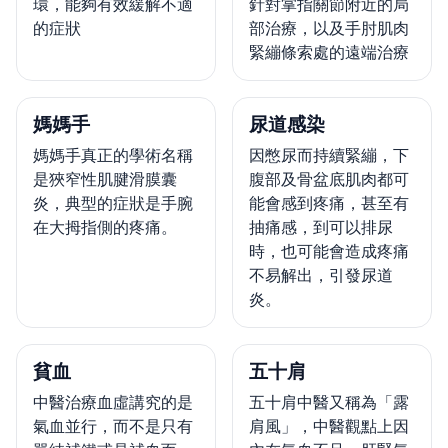
環，能夠有效緩解不適
針對掌指關節附近的局
的症狀
部治療，以及手肘肌肉
緊繃條索處的遠端治療
媽媽手
尿道感染
媽媽手真正的學術名稱
因憋尿而持續緊繃，下
是狹窄性肌腱滑膜囊
腹部及骨盆底肌肉都可
炎，典型的症狀是手腕
能會感到疼痛，甚至有
在大拇指側的疼痛。
抽痛感，到可以排尿
時，也可能會造成疼痛
不易解出，引發尿道
炎。
貧血
五十肩
中醫治療血虛講究的是
五十肩中醫又稱為「露
氣血並行，而不是只有
肩風」，中醫觀點上因