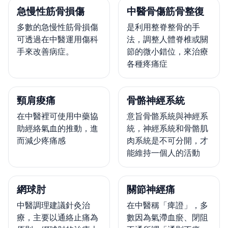
急慢性筋骨損傷
中醫骨傷筋骨整復
多數的急慢性筋骨損傷
是利用整脊整骨的手
可透過在中醫運用傷科
法，調整人體脊椎或關
手來改善病症。
節的微小錯位，來治療
各種疼痛症
頸肩痠痛
骨骼神經系統
在中醫裡可使用中藥協
意旨骨骼系統與神經系
助經絡氣血的推動，進
統，神經系統和骨骼肌
而減少疼痛感
肉系統是不可分開，才
能維持一個人的活動
網球肘
關節神經痛
中醫調理建議針灸治
在中醫稱「痺證」，多
療，主要以通絡止痛為
數因為氣滯血瘀、閉阻