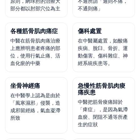
原則，網球肘的治療大
不通所謂「通則不痛，
部分都以肘部穴位為主
不通則痛」
各種筋骨肌肉痛症
傷科處置
中醫在筋骨肌肉痛治療
在中醫屬處置，如酸痛
上應辨明患者疼痛的部
疾病、脫臼、骨折、運
位，使用行氣止痛、活
動傷害、傷科雜症、神
血化瘀的中藥
經系統疾患等。
坐骨神經痛
急慢性筋骨肌肉痠
痛疾患
在中醫學上認為是由於
中醫把筋骨痠痛歸於
「風寒濕邪」侵襲，造
「痺症」，是因為氣滯
成邪留經絡，氣血凝滯
血瘀、閉阻不通等所產
所致
生的症狀