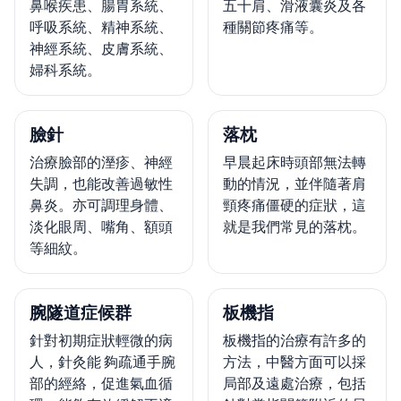
鼻喉疾患、腸胃系統、
五十肩、滑液囊炎及各
呼吸系統、精神系統、
種關節疼痛等。
神經系統、皮膚系統、
婦科系統。
臉針
落枕
治療臉部的溼疹、神經
早晨起床時頭部無法轉
失調，也能改善過敏性
動的情況，並伴隨著肩
鼻炎。亦可調理身體、
頸疼痛僵硬的症狀，這
淡化眼周、嘴角、額頭
就是我們常見的落枕。
等細紋。
腕隧道症候群
板機指
針對初期症狀輕微的病
板機指的治療有許多的
人，針灸能 夠疏通手腕
方法，中醫方面可以採
部的經絡，促進氣血循
局部及遠處治療，包括