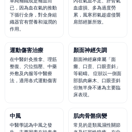
單純補鐵或是補血而
內在氣血不足、肝腎氣
已，因為血在氣的推動
血虛損、多為過度勞
下循行全身，對全身組
累，風寒邪氣趁虛侵襲
織器官有營養和滋潤的
肩部經脈所致。
作用。
運動傷害治療
顏面神經失調
在中醫針灸推拿、理筋
顏面神經麻痺屬「面
整復、穴位指壓、中藥
癱、口歪、口眼歪斜」
外敷及內服等中醫療
等範疇。 症狀以一側面
法，適用各式運動傷害
部肌肉麻木、口眼歪斜
但無半身不遂為主要臨
床表現。
中風
肌肉骨骼病變
中醫學認為中風之發
常見的是類風濕性關節
生，主要因素在於患者
炎及紅斑性狼瘡，在中