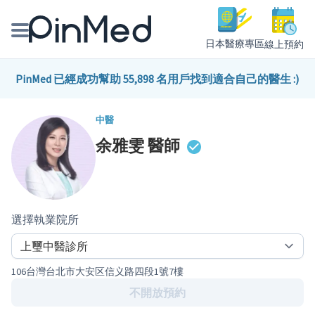
日本醫療專區
線上預約
線上預約醫師、院所
PinMed 已經成功幫助 55,898 名用戶找到適合自己的醫生 :)
醫師專欄專訪
中醫
余雅雯
醫師
健康主題館
我是醫療人員
選擇執業院所
106台灣台北市大安区信义路四段1號7樓
不開放預約