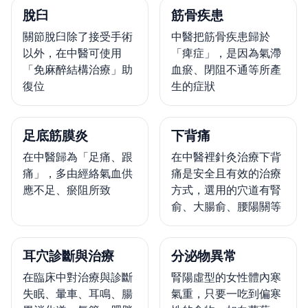
脫臼
筋骨疾患
關節脫臼除了接受手術
中醫把筋骨疾患歸於
以外，在中醫可使用
「痺症」，是因為氣滯
「免麻醉結構治療」助
血瘀、閉阻不通等所產
復位
生的症狀
足底筋膜炎
下背痛
在中醫歸為「足痛、跟
在中醫裡針灸治療下背
痛」，多由經絡氣血供
痛是安全且有效的治療
應不足、瘀阻所致
方式，選用的穴道有腎
俞、大腸俞、腰陽關等
耳穴診斷與治療
分泌物異常
在臨床中對治療與診斷
腎陽虛型的女性體內寒
失眠、暈車、耳鳴、腸
氣重，只要一吃到偏寒