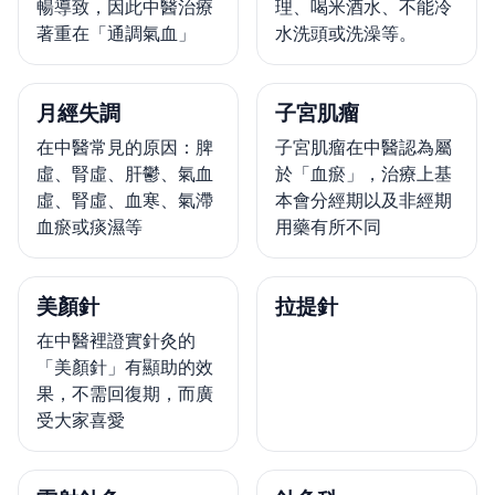
暢導致，因此中醫治療
理、喝米酒水、不能冷
著重在「通調氣血」
水洗頭或洗澡等。
月經失調
子宮肌瘤
在中醫常見的原因：脾
子宮肌瘤在中醫認為屬
虛、腎虛、肝鬱、氣血
於「血瘀」，治療上基
虛、腎虛、血寒、氣滯
本會分經期以及非經期
血瘀或痰濕等
用藥有所不同
美顏針
拉提針
在中醫裡證實針灸的
「美顏針」有顯助的效
果，不需回復期，而廣
受大家喜愛