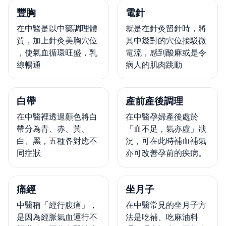
豐胸
電針
在中醫是以中藥調理體
就是在針灸留針時，將
質，加上針灸美胸穴位
其中幾對的穴位接駁微
，使氣血循環旺盛，乳
電流，感到酸麻或是令
線暢通
病人的肌肉跳動
白帶
產前產後調理
在中醫裡透過顏色將白
在中醫孕婦產後處於
帶分為青、赤、黃、
「血不足，氣亦虛」狀
白、黑，五種各對應不
況，可在此時補血補氣
同症狀
亦可改善孕前的疾病。
痛經
坐月子
中醫稱「經行腹痛」，
在中醫常見的坐月子方
是因為經脈氣血運行不
法是吃補、吃麻油料