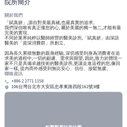
院所簡介
關於我們
「賦真妍」,源自對美最真確,也最真實的追求。
我們深信唯有真正懂您的心, 屬於美麗的獨一無二,才能有最
完美的實現。
不同於業界純粹以醫師經營的醫美診所,「賦真妍」由深諳
醫美的「資深消費群」所創立。
因為長久累積無數的親身經驗, 深切感受到身為消費者在追
求美的過程中,一切的顧慮、需求與期望, 因此,致力於體現一
家不只是具備卓越技術的醫美診所,更讓走進這裡的您,像回
家一樣, 從內而外感受到無比安心、信任、放鬆無虞。
聯絡資訊
+886 2 2771 1158
106台灣台北市大安區忠孝東路四段162號3樓