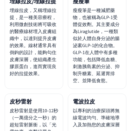
埋線拉皮/埋線拉提
瘦瘦筆
埋線拉皮，又稱埋線拉
瘦瘦筆是一種減肥藥
提，是一種美容療程，
物，也被稱為GLP-1受
利用微創技術將可吸收
體促效劑。其主要成分
的醫療線材埋入皮膚組
為Liraglutide，一種類
織中，以達到提升皮膚
似於人體自身分泌的腸
的效果。線材通常具有
泌素GLP-1的化合物。
倒鉤的設計，能夠勾住
GLP-1在人體中有多種
皮膚深層，使組織產生
功能，包括降低血糖、
膠原蛋白，進而實現良
刺激胰島素的分泌、抑
好的拉提效果。
制升糖素、延遲胃排
空、並降低食慾。
皮秒雷射
電波拉皮
皮秒雷射是使用10-12秒
以專利的治療探頭將無
（一萬億分之一秒）的
線電波均勻、準確地導
超短雷射脈衝，以「光
入及加熱您的皮膚深層