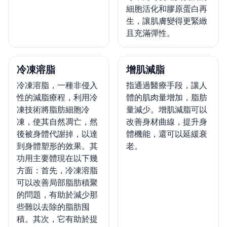
細胞活化和膠原蛋白再
生，讓肌膚變得更緊緻
且充滿彈性。
冷凍溶脂
增肌減脂
冷凍溶脂，一種非侵入
指通過醫療手段，讓人
性的減脂療程，利用冷
體的肌肉量增加，脂肪
凍技術將脂肪細胞冷
量減少。增肌減脂可以
凍，使其自然凋亡，然
改善身材曲線，提升身
後被身體代謝掉，以達
體機能，還可以延緩衰
到身體塑形的效果。其
老。
功用主要體現在以下幾
方面：首先，冷凍溶脂
可以改善局部脂肪積聚
的問題，有助於減少那
些難以去除的脂肪囤
積。其次，它有助於提