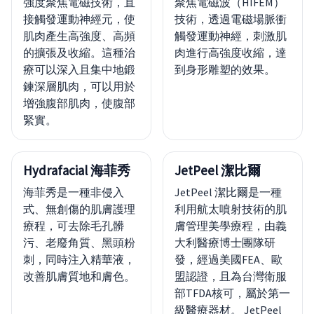
強度聚焦電磁技術，直
聚焦電磁波（HIFEM）
接觸發運動神經元，使
技術，透過電磁場脈衝
肌肉產生高強度、高頻
觸發運動神經，刺激肌
的擴張及收縮。這種治
肉進行高強度收縮，達
療可以深入且集中地鍛
到身形雕塑的效果。
鍊深層肌肉，可以用於
增強腹部肌肉，使腹部
緊實。
Hydrafacial 海菲秀
JetPeel 潔比爾
海菲秀是一種非侵入
JetPeel 潔比爾是一種
式、無創傷的肌膚護理
利用航太噴射技術的肌
療程，可去除毛孔髒
膚管理美學療程，由義
污、老廢角質、黑頭粉
大利醫療博士團隊研
刺，同時注入精華液，
發，經過美國FEA、歐
改善肌膚質地和膚色。
盟認證，且為台灣衛服
部TFDA核可，屬於第一
級醫療器材。 JetPeel