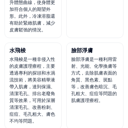
升體態曲線，使身體更
加符合個人的期望外
形。此外，冷凍溶脂還
有助於緊緻肌膚，減少
皮膚鬆弛的情況。
水飛梭
臉部淨膚
水飛梭是一種非侵入性
臉部淨膚是一種利用雷
的皮膚護理療程，主要
射、光能、化學換膚等
透過專利的探頭和水渦
方式，去除肌膚表面的
流技術，將美容精華液
角質、黑色素、斑點
帶入肌膚，達到保濕、
等，改善膚色暗沉、毛
清潔毛孔、排出老廢角
孔粗大、痘痘等問題的
質等效果，可用於深層
肌膚護理療程。
清潔毛孔、改善粉刺、
痘痘、毛孔粗大、膚色
不均等問題。