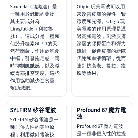
Saxenda（膳纖達）是
Oligio 玩美電波可以用
一種用於減肥的藥物，
來改善皮膚的彈性、緊
其主要成分為
緻度和光澤。Oligio 玩
Liraglutide（利拉魯
美電波的作用原理是通
肽）。這成分是一種類
過高頻電波，刺激皮膚
似於升糖素GLP-1的天
深層的膠原蛋白和彈力
然荷爾蒙，作用於飽食
纖維，促進皮膚的新陳
中樞，引發飽足感，同
代謝和血液循環，從而
時抑制飢餓感，以及減
達到抗衰老、提拉、瘦
緩胃部排空速度。這些
臉等效果。
作用協助減少進食量，
幫助減肥。
SYLFIRM 矽谷電波
Profound 67 魔方電
波
SYLFIRM 矽谷電波是一
Profound 67 魔方電波
種非侵入性的美容療
是一種非侵入性的拉提
程，利用微針電波技