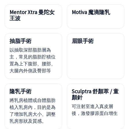
Mentor Xtra 曼陀女
Motiva 魔滴隆乳
王波
抽脂手術
眉眼手術
以抽取深部脂肪層為
主，常見的脂肪貯積位
置為上下腹部、腰部、
大腿內外側及臀部等
隆乳手術
Sculptra 舒顏萃 / 童
顏針
將乳房植體或自體脂肪
可注射至進入真皮層
植入乳房內，目的是為
後，激發膠原蛋白增生
了增加乳房大小、調整
乳房形狀及質感。