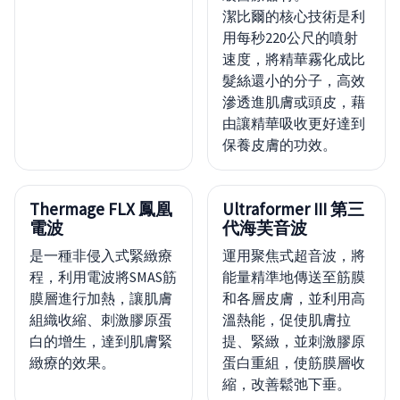
潔比爾的核心技術是利
用每秒220公尺的噴射
速度，將精華霧化成比
髮絲還小的分子，高效
滲透進肌膚或頭皮，藉
由讓精華吸收更好達到
保養皮膚的功效。
Thermage FLX 鳳凰
Ultraformer III 第三
電波
代海芙音波
是一種非侵入式緊緻療
運用聚焦式超音波，將
程，利用電波將SMAS筋
能量精準地傳送至筋膜
膜層進行加熱，讓肌膚
和各層皮膚，並利用高
組織收縮、刺激膠原蛋
溫熱能，促使肌膚拉
白的增生，達到肌膚緊
提、緊緻，並刺激膠原
緻療的效果。
蛋白重組，使筋膜層收
縮，改善鬆弛下垂。