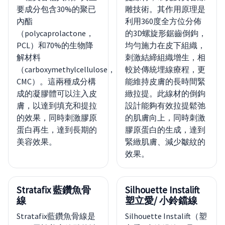
要成分包含30%的聚已
雕技術。其作用原理是
內酯
利用360度全方位分佈
（polycaprolactone，
的3D螺旋形鋸齒倒鉤，
PCL）和70%的生物降
均勻施力在皮下組織，
解材料
刺激結締組織增生，相
（carboxymethylcellulose，
較於傳統埋線療程，更
CMC）。這兩種成分構
能維持皮膚的長時間緊
成的凝膠體可以注入皮
緻拉提。此線材的倒鉤
膚，以達到填充和提拉
設計能夠有效拉提鬆弛
的效果，同時刺激膠原
的肌膚向上，同時刺激
蛋白再生，達到長期的
膠原蛋白的生成，達到
美容效果。
緊緻肌膚、減少皺紋的
效果。
Stratafix 藍鑽魚骨
Silhouette Instalift
線
塑立愛/ 小鈴鐺線
Stratafix藍鑽魚骨線是
Silhouette Instalift（塑