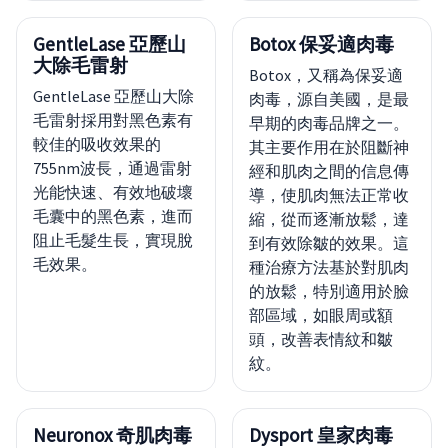
GentleLase 亞歷山
Botox 保妥適肉毒
大除毛雷射
Botox，又稱為保妥適
GentleLase 亞歷山大除
肉毒，源自美國，是最
毛雷射採用對黑色素有
早期的肉毒品牌之一。
較佳的吸收效果的
其主要作用在於阻斷神
755nm波長，通過雷射
經和肌肉之間的信息傳
光能快速、有效地破壞
導，使肌肉無法正常收
毛囊中的黑色素，進而
縮，從而逐漸放鬆，達
阻止毛髮生長，實現脫
到有效除皺的效果。這
毛效果。
種治療方法基於對肌肉
的放鬆，特別適用於臉
部區域，如眼周或額
頭，改善表情紋和皺
紋。
Neuronox 奇肌肉毒
Dysport 皇家肉毒