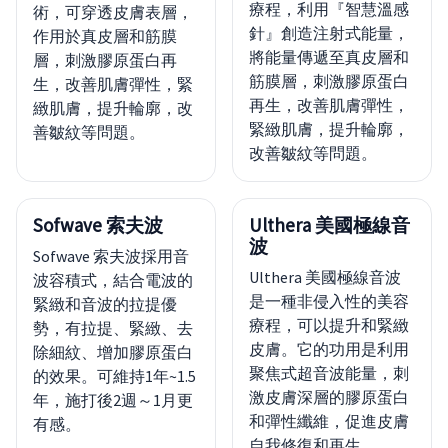
療程，利用『智慧溫感
術，可穿透皮膚表層，
針』創造注射式能量，
作用於真皮層和筋膜
將能量傳遞至真皮層和
層，刺激膠原蛋白再
筋膜層，刺激膠原蛋白
生，改善肌膚彈性，緊
再生，改善肌膚彈性，
緻肌膚，提升輪廓，改
緊緻肌膚，提升輪廓，
善皺紋等問題。
改善皺紋等問題。
Sofwave 索夫波
Ulthera 美國極線音
波
Sofwave 索夫波採用音
Ulthera 美國極線音波
波容積式，結合電波的
是一種非侵入性的美容
緊緻和音波的拉提優
療程，可以提升和緊緻
勢，有拉提、緊緻、去
皮膚。它的功用是利用
除細紋、增加膠原蛋白
聚焦式超音波能量，刺
的效果。可維持1年~1.5
激皮膚深層的膠原蛋白
年，施打後2週～1月更
和彈性纖維，促進皮膚
有感。
自我修復和再生。