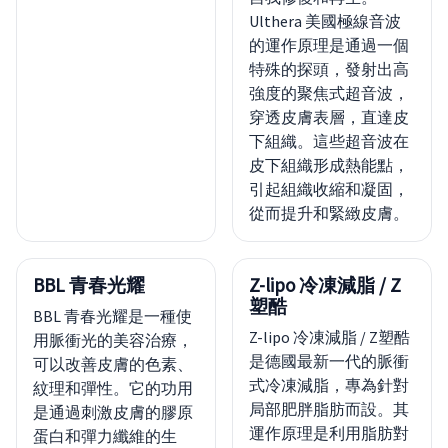
Ulthera 美國極線音波
的運作原理是通過一個
特殊的探頭，發射出高
強度的聚焦式超音波，
穿透皮膚表層，直達皮
下組織。這些超音波在
皮下組織形成熱能點，
引起組織收縮和凝固，
從而提升和緊緻皮膚。
BBL 青春光耀
Z-lipo 冷凍減脂 / Z
塑酷
BBL 青春光耀是一種使
Z-lipo 冷凍減脂 / Z塑酷
用脈衝光的美容治療，
是德國最新一代的脈衝
可以改善皮膚的色素、
式冷凍減脂，專為針對
紋理和彈性。它的功用
局部肥胖脂肪而設。其
是通過刺激皮膚的膠原
運作原理是利用脂肪對
蛋白和彈力纖維的生