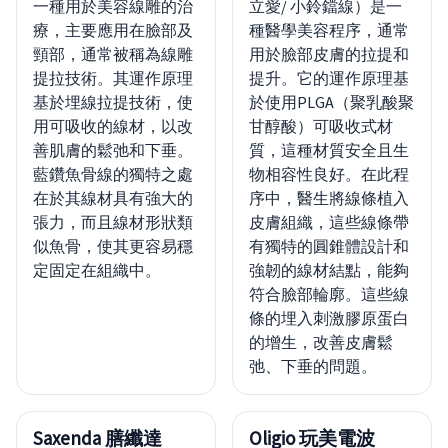
一種用於美容線雕的治
立愛/ 小鈴鐺線）是一
療，主要應用在臉部及
種醫學美容程序，通常
頸部，通常被稱為線雕
用於臉部皮膚的拉提和
提拉技術。其運作原理
提升。它的運作原理基
基於埋線拉提技術，使
於使用PLGA（聚乳酸聚
用可吸收的線材，以改
甘醇酸）可吸收式材
善肌膚的鬆弛和下垂。
質，這種材質安全且生
藍鑽魚骨線的獨特之處
物相容性良好。在此程
在於其線材具有強大的
序中，醫生將線條植入
張力，而且線材形狀類
皮膚組織，這些線條帶
似魚骨，使其更容易穩
有獨特的圓錐體設計和
定固定在組織中。
強韌的線材結點，能夠
符合臉部輪廓。這些線
條的埋入刺激膠原蛋白
的增生，改善皮膚鬆
弛、下垂的問題。
Saxenda 膳纖達
Oligio 玩美電波