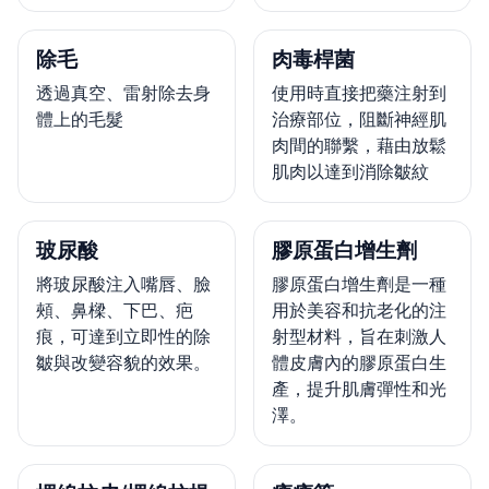
除毛
肉毒桿菌
透過真空、雷射除去身
使用時直接把藥注射到
體上的毛髮
治療部位，阻斷神經肌
肉間的聯繫，藉由放鬆
肌肉以達到消除皺紋
玻尿酸
膠原蛋白增生劑
將玻尿酸注入嘴唇、臉
膠原蛋白增生劑是一種
頰、鼻樑、下巴、疤
用於美容和抗老化的注
痕，可達到立即性的除
射型材料，旨在刺激人
皺與改變容貌的效果。
體皮膚內的膠原蛋白生
產，提升肌膚彈性和光
澤。