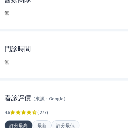
無
門診時間
無
看診評價
（來源：Google）
4.6
(
277
)
評分最高
最新
評分最低