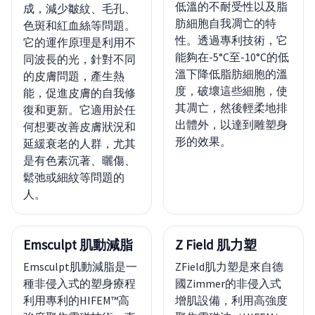
低溫的不耐受性以及脂
成，減少皺紋、毛孔、
肪細胞自我凋亡的特
色斑和紅血絲等問題。
性。透過專利技術，它
它的運作原理是利用不
能夠在-5°C至-10°C的低
同波長的光，針對不同
溫下降低脂肪細胞的溫
的皮膚問題，產生熱
度，破壞這些細胞，使
能，促進皮膚的自我修
其凋亡，然後輕柔地排
復和更新。它適用於任
出體外，以達到雕塑身
何想要改善皮膚狀況和
形的效果。
延緩衰老的人群，尤其
是有色素沉著、曬傷、
鬆弛或細紋等問題的
人。
Emsculpt 肌動減脂
Z Field 肌力塑
Emsculpt肌動減脂是一
ZField肌力塑是來自德
種非侵入式的塑身療程
國Zimmer的非侵入式
利用專利的HIFEM™高
增肌設備，利用高強度