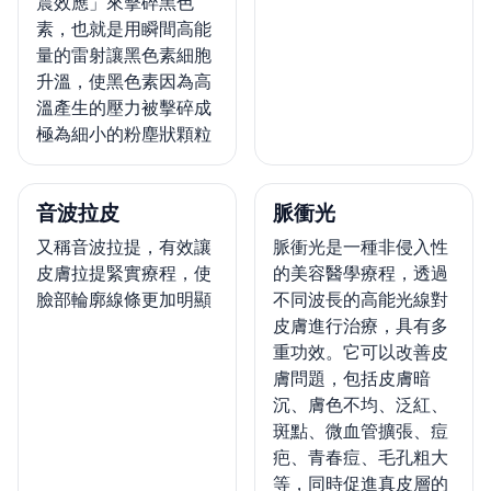
震效應」來擊碎黑色
素，也就是用瞬間高能
量的雷射讓黑色素細胞
升溫，使黑色素因為高
溫產生的壓力被擊碎成
極為細小的粉塵狀顆粒
音波拉皮
脈衝光
又稱音波拉提，有效讓
脈衝光是一種非侵入性
皮膚拉提緊實療程，使
的美容醫學療程，透過
臉部輪廓線條更加明顯
不同波長的高能光線對
皮膚進行治療，具有多
重功效。它可以改善皮
膚問題，包括皮膚暗
沉、膚色不均、泛紅、
斑點、微血管擴張、痘
疤、青春痘、毛孔粗大
等，同時促進真皮層的