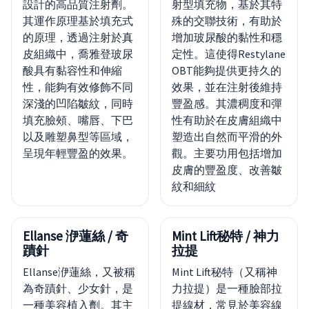
設計的高品質注射劑。
射型填充物，基於其特
其運作原理基於填充式
殊的交聯技術，有助於
的原理，透過注射於真
增加玻尿酸的黏性和穩
皮組織中，喬雅登玻尿
定性。這使得Restylane
酸具有黏容性和伸縮
OBT能夠提供更持久的
性，能夠有效修飾不同
效果，並在注射後維持
深淺的凹陷皺紋，同時
豐盈感。其濃稠度和彈
填充臉頰、嘴唇、下巴
性有助於在皮膚組織中
以及雕塑鼻型等區域，
塑造出自然而平滑的外
呈現年輕豐盈的效果。
觀。主要功用包括增加
皮膚的豐盈度、改善皺
紋和細紋
Ellanse 洢蓮絲 / 奇
Mint Lift秘特 / 神力
蹟針
拉提
Ellanse洢蓮絲，又被稱
Mint Lift秘特（又稱神
為奇蹟針、少女針，是
力拉提）是一種臉部拉
一種美容植入劑。其主
提線材，常見於美容線