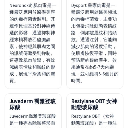
Neuronox奇肌肉毒是一
Dysport 皇家肉毒是一
種廣泛應用於醫學美容
種廣泛應用於醫美領域
的肉毒桿菌素製劑。其
的肉毒桿菌素，主要功
運作原理基於對神經傳
用包括消除動態表情紋
遞的影響，通過抑制神
路，例如皺眉紋和抬頭
經末梢釋放乙醯膽鹼
紋。透過注射，它能夠
素，使神經與肌肉之間
減少肌肉的過度活動，
的訊號傳遞受到抑制。
使肌膚恢復平滑，同時
這導致肌肉放鬆，有效
預防新的皺紋產生。效
減緩表情紋和皺紋的形
果通常在約5-7天內顯
成，展現平滑柔和的膚
現，並可維持5-6個月的
質。
時間。
Juvederm 喬雅登玻
Restylane OBT 女神
尿酸
動態玻尿酸
Juvederm喬雅登玻尿酸
Restylane OBT（女神
是一種專為除皺整形而
動態玻尿酸）是一種注