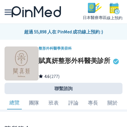
日本醫療專區
線上預約
線上預約醫師、院所
超過 55,898 人在 PinMed 成功線上預約 :)
醫師專欄專訪
整形外科
醫學美容科
賦真妍整形外科醫美診所
健康主題館
我是醫療人員
4.6
(277)
聯繫諮詢
總覽
團隊
班表
評論
專長
關於