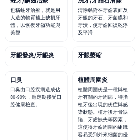
蛀牙/齲齒治療
洗牙/牙結石清除
也稱蛀牙治療，就是用
清除黏附在牙齒表面及
人造的物質補上缺損牙
牙齦的牙石、牙菌膜和
體，以恢復牙齒功能與
牙漬，使牙齒回復乾淨
美觀
及平滑
牙齦發炎/牙齦炎
牙齦萎縮
口臭
植體周圍炎
口臭由口腔疾病造成佔
植體周圍炎是一種與植
80-90%，應定期接受口
牙有關的牙周病，特指
腔健康檢查。
植牙後出現的炎症與感
染狀態。植牙後牙骨缺
陷、牙齒缺失等因素，
這使得牙齒周圍的組織
容易受到外來細菌的侵