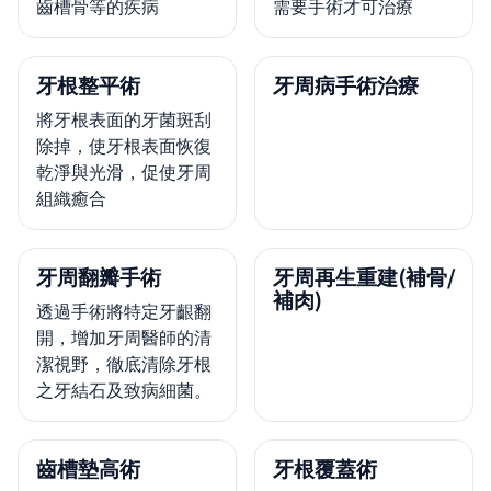
齒槽骨等的疾病
需要手術才可治療
牙根整平術
牙周病手術治療
將牙根表面的牙菌斑刮
除掉，使牙根表面恢復
乾淨與光滑，促使牙周
組織癒合
牙周翻瓣手術
牙周再生重建(補骨/
補肉)
透過手術將特定牙齦翻
開，增加牙周醫師的清
潔視野，徹底清除牙根
之牙結石及致病細菌。
齒槽墊高術
牙根覆蓋術