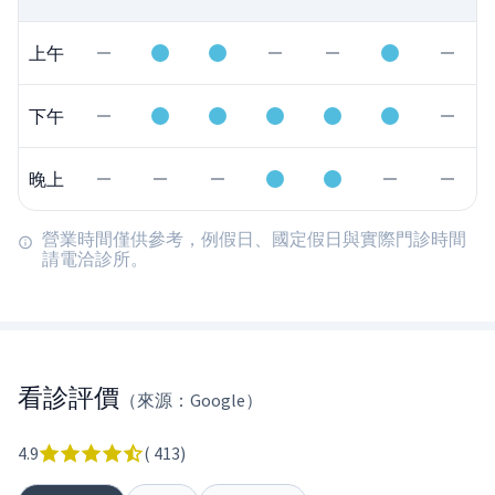
上午
下午
晚上
營業時間僅供參考，例假日、國定假日與實際門診時間
請電洽診所。
看診評價
（來源：Google）
4.9
(
413
)