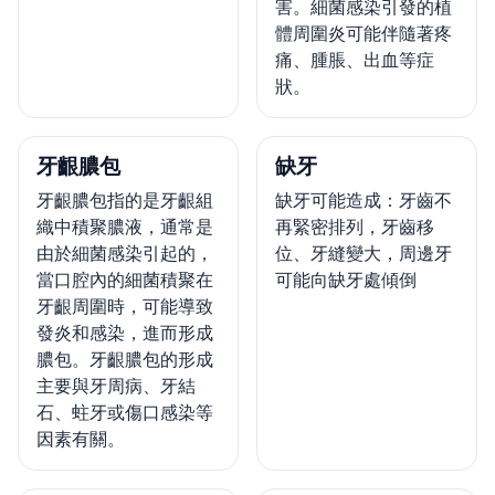
害。細菌感染引發的植
體周圍炎可能伴隨著疼
痛、腫脹、出血等症
狀。
牙齦膿包
缺牙
牙齦膿包指的是牙齦組
缺牙可能造成：牙齒不
織中積聚膿液，通常是
再緊密排列，牙齒移
由於細菌感染引起的，
位、牙縫變大，周邊牙
當口腔內的細菌積聚在
可能向缺牙處傾倒
牙齦周圍時，可能導致
發炎和感染，進而形成
膿包。牙齦膿包的形成
主要與牙周病、牙結
石、蛀牙或傷口感染等
因素有關。