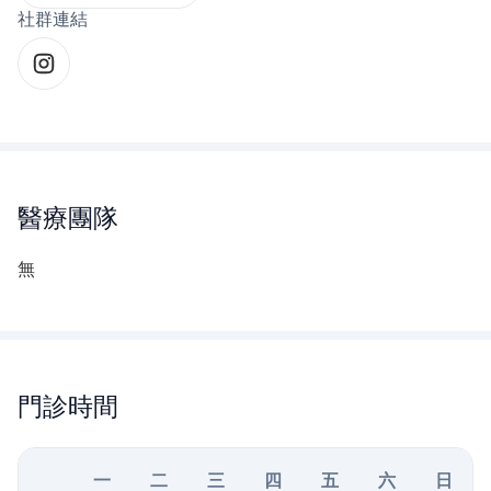
社群連結
醫療團隊
無
門診時間
一
二
三
四
五
六
日