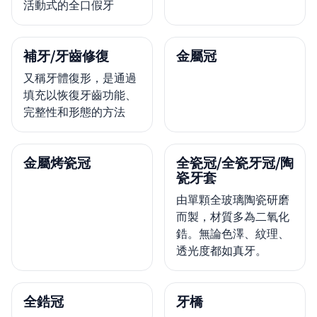
活動式的全口假牙
補牙/牙齒修復
金屬冠
又稱牙體復形，是通過
填充以恢復牙齒功能、
完整性和形態的方法
金屬烤瓷冠
全瓷冠/全瓷牙冠/陶
瓷牙套
由單顆全玻璃陶瓷研磨
而製，材質多為二氧化
鋯。無論色澤、紋理、
透光度都如真牙。
全鋯冠
牙橋