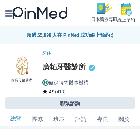
日本醫療專區
線上預約
線上預約醫師、院所
超過 55,898 人在 PinMed 成功線上預約 :)
醫師專欄專訪
牙科
廣䄷牙醫診所
健康主題館
健保特約醫事機構
我是醫療人員
4.9
(413)
聯繫諮詢
總覽
團隊
班表
評論
專長
關於