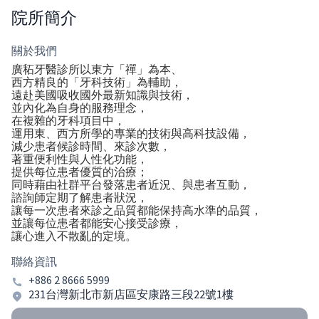
院所簡介
關於我們
廣䄷牙醫診所以東方「禪」為本、
西方精良的「牙科技術」為輔助，
遠赴美國吸收國外最新知識與技術，
並內化為自身的服務理念，
在複雜的牙科項目中，
運用東、西方所學的專業的技術與高科技設備，
減少患者候診時間、來診次數，
著重便利性與人性化功能，
提供每位患者優質的治療；
同時藉由社群平台發落患者近況、與患者互動，
諮詢師定期了解患者狀況，
讓每一次患者來診之品質都能保持高水準的品質，
並讓每位患者都能安心接受診療，
讓心進入不散亂的定境。
聯絡資訊
+886 2 8666 5999
231台灣新北市新店區安康路三段22號1樓