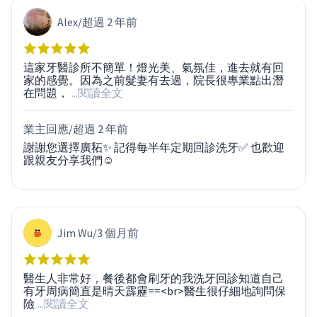
Alex
/
超過 2 年前
這家牙醫診所不簡單！燈光美、氣氛佳，進去就有回
家的感覺。因為之前髮妻有去過，院長很專業點出潛
在問題，
...閱讀全文
業主回應/
超過 2 年前
謝謝您選擇廣䄷✨ 記得每半年定期回診洗牙✅ 也歡迎
跟親友分享我們☺️
Jim Wu
/
3 個月前
醫生人非常好，餐後都會刷牙的我洗牙回診知道自己
有牙周病簡直是晴天霹靂==<br>醫生很仔細地詢問保
險
...閱讀全文