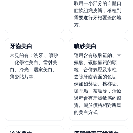
取用一小部分的自體口
腔軟組織皮瓣，移植到
需要進行牙根覆蓋的地
方。
牙齒美白
噴砂美白
常見的有：洗牙 、噴砂
運用含有碳酸氫鈉、甘
、化學性美白、雷射美
氨酸、碳酸氫鈣的顆
白、冷光、居家美白、
粒，合併氣壓及水柱，
薄瓷貼片等。
去除牙齒表面的色垢，
例如如菸垢、檳榔垢、
咖啡垢、茶垢等，治療
過程會有牙齒敏感的感
覺。屬於價格相對親民
的美白方式