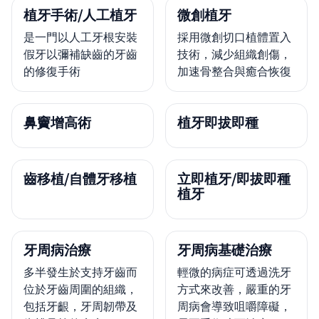
植牙手術/人工植牙
微創植牙
是一門以人工牙根安裝
採用微創切口植體置入
假牙以彌補缺齒的牙齒
技術，減少組織創傷，
的修復手術
加速骨整合與癒合恢復
鼻竇增高術
植牙即拔即種
齒移植/自體牙移植
立即植牙/即拔即種
植牙
牙周病治療
牙周病基礎治療
多半發生於支持牙齒而
輕微的病症可透過洗牙
位於牙齒周圍的組織，
方式來改善，嚴重的牙
包括牙齦，牙周韌帶及
周病會導致咀嚼障礙，