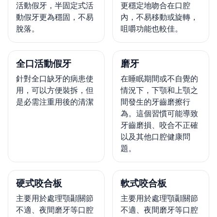
活動假牙，半固定式活
更穩定地吻合在口腔
動假牙更為穩固，不易
內，不易移動或旋轉，
脫落。
咀嚼功能也較佳。
全口活動假牙
磨牙
針對全口缺牙的病患使
在睡眠期間或不自覺的
用，可以方便裝拆，但
情況下，下顎和上顎之
是必需注重用後的清潔
間發生的牙齒磨擦行
為。這個習慣可能導致
牙齒磨損、咬合不正確
以及其他口腔健康問
題。
硬式咬合板
軟式咬合板
主要用於處理顎顳關節
主要用於處理顎顳關節
不適、夜間磨牙等口腔
不適、夜間磨牙等口腔