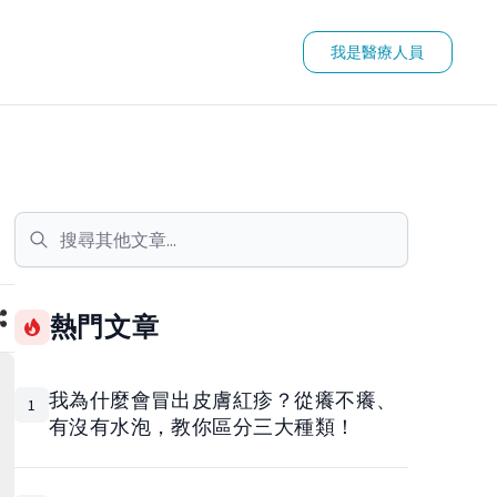
我是醫療人員
熱門文章
我為什麼會冒出皮膚紅疹？從癢不癢、
1
有沒有水泡，教你區分三大種類！