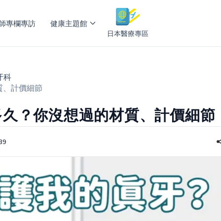
師專欄專訪
健康主題館
日本醫療專區
牙科
質、計價細節
多久？你沒想過的材質、計價細節
39