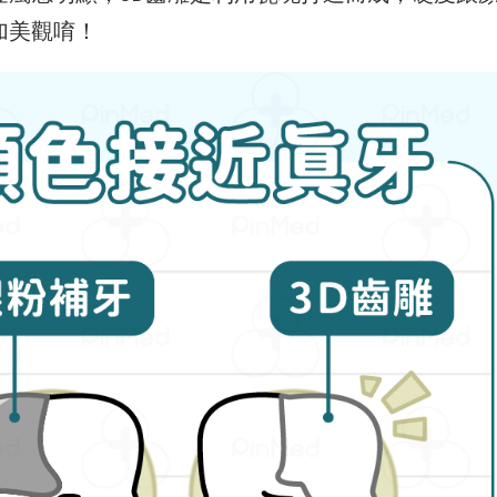
加美觀唷！