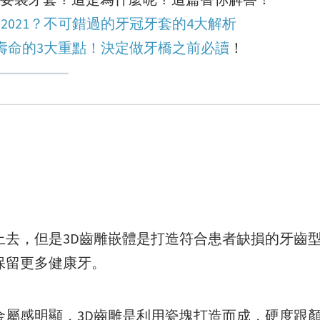
2021？不可錯過的牙冠牙套的4大解析
壽命的3大重點！決定做牙橋之前必讀
！
上去，但是3D齒雕嵌體是打造符合患者缺損的牙齒
保留更多健康牙。
金屬感明顯，3D齒雕是利用瓷塊打造而成，硬度跟