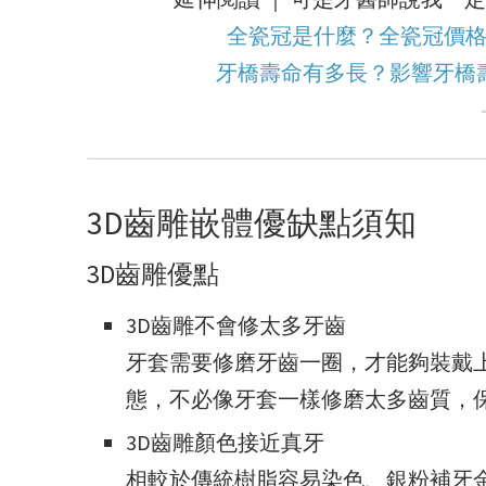
全瓷冠是什麼？全瓷冠價格
牙橋壽命有多長？影響牙橋
3D齒雕嵌體優缺點須知
3D齒雕優點
3D齒雕不會修太多牙齒
牙套需要修磨牙齒一圈，才能夠裝戴
態，不必像牙套一樣修磨太多齒質，
3D齒雕顏色接近真牙
相較於傳統樹脂容易染色、銀粉補牙