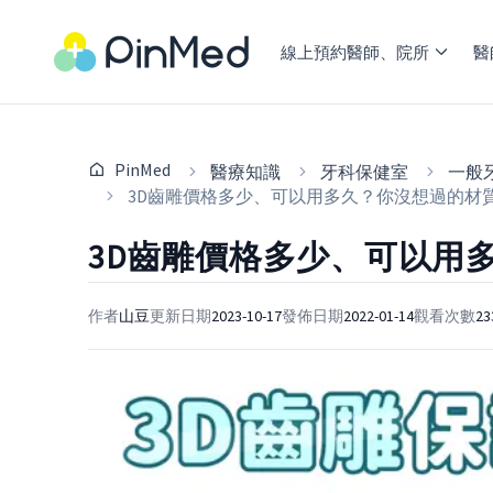
線上預約醫師、院所
醫
PinMed
醫療知識
牙科保健室
一般
3D齒雕價格多少、可以用多久？你沒想過的材
3D齒雕價格多少、可以用
作者
山豆
更新日期
2023-10-17
發佈日期
2022-01-14
觀看次數
23