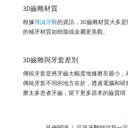
3D齒雕材質
根據
博誠牙醫
的資訊，3D齒雕材質大多
的補牙材質如樹脂或金屬更美觀。
3D齒雕與牙套差別
傳統牙套是將牙齒大幅度地修磨至最小，
傳統牙套不同的地方在於，透過電腦和研
磨太多患者牙齒，留下更多原本的齒質唷
延伸閱讀 ｜ 可是牙醫師說我一