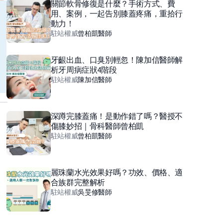
關節軟骨修復是什麼？手術方式、費
用、案例，一起告別膝蓋疼痛，重拾行
動力！
駐站權威
曾柏凱
醫師
牙齦出血、口臭別輕忽！陳加信醫師解
析牙周病症狀4階段
駐站權威
陳加信
醫師
深蹲完膝蓋痛！是動作錯了嗎？醫授不
傷膝妙招｜骨科醫師曾柏凱
駐站權威
曾柏凱
醫師
麗珠蘭水光效果好嗎？功效、價格、適
合族群完整解析
駐站權威
吳旻修
醫師