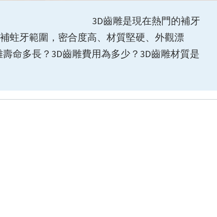
-3-9 3D
齒雕是現在熱門
的補牙
補蛀牙範圍
，
密合度高、材質堅硬、外觀漂
雕壽命多長？3D齒雕費用為多少？3D齒雕材質是