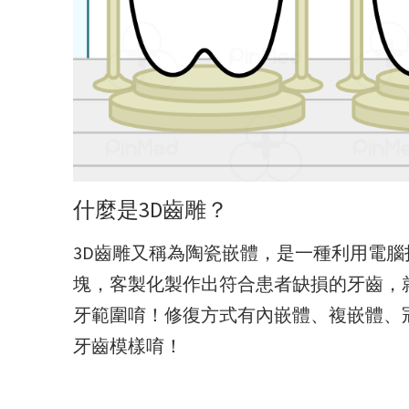
什麼是3D齒雕？
3D齒雕又稱為陶瓷嵌體，是一種利用電
塊，客製化製作出符合患者缺損的牙齒，
牙範圍唷！修復方式有內嵌體、複嵌體、
牙齒模樣唷！