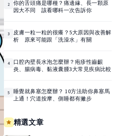
你的舌頭痛是哪種？痛邊緣、長一顆原
2
因大不同 該看哪科一次告訴你
皮膚一粒一粒的很癢？5大原因與改善解
3
析 原來可能跟「洗澡水」有關
口腔內壁長水泡怎麼辦？疱疹性齒齦
4
炎、腸病毒、黏液囊腫3大常見疾病比較
睡覺就鼻塞怎麼辦？ 10方法助你鼻塞馬
5
上通！穴道按摩、側睡都有撇步
精選文章