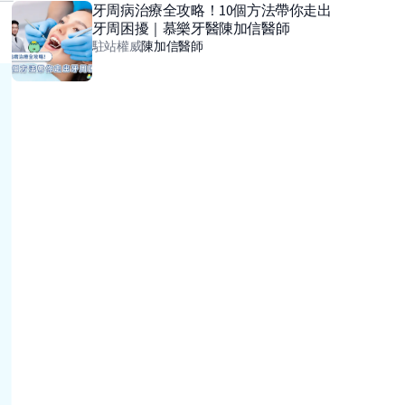
牙周病治療全攻略！10個方法帶你走出
牙周困擾｜慕樂牙醫陳加信醫師
駐站權威
陳加信
醫師