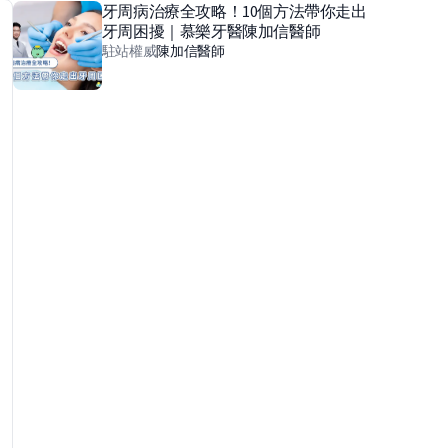
牙周病治療全攻略！10個方法帶你走出
牙周困擾｜慕樂牙醫陳加信醫師
駐站權威
陳加信
醫師