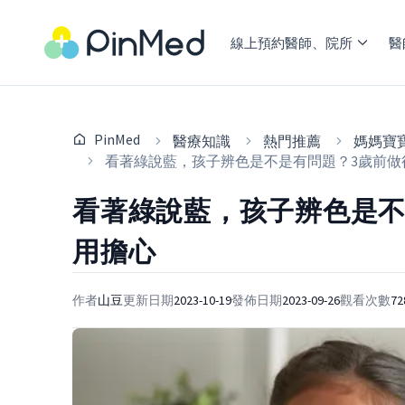
線上預約醫師、院所
醫
PinMed
醫療知識
熱門推薦
媽媽寶
看著綠說藍，孩子辨色是不是有問題？3歲前做
看著綠說藍，孩子辨色是不
用擔心
作者
山豆
更新日期
2023-10-19
發佈日期
2023-09-26
觀看次數
72