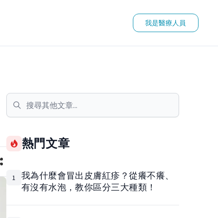
我是醫療人員
熱門文章
我為什麼會冒出皮膚紅疹？從癢不癢、
1
有沒有水泡，教你區分三大種類！