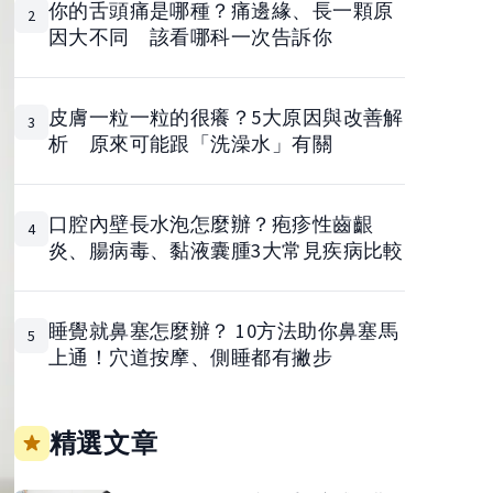
你的舌頭痛是哪種？痛邊緣、長一顆原
2
因大不同 該看哪科一次告訴你
皮膚一粒一粒的很癢？5大原因與改善解
3
析 原來可能跟「洗澡水」有關
口腔內壁長水泡怎麼辦？疱疹性齒齦
4
炎、腸病毒、黏液囊腫3大常見疾病比較
睡覺就鼻塞怎麼辦？ 10方法助你鼻塞馬
5
上通！穴道按摩、側睡都有撇步
精選文章