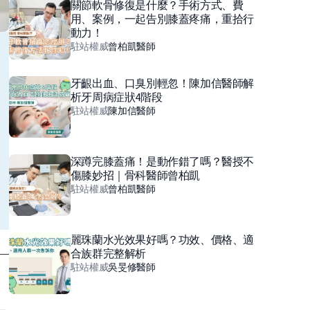
關節軟骨修復是什麼？手術方式、費
用、案例，一起告別膝蓋疼痛，重拾行
動力！
駐站權威
曾柏凱
醫師
牙齦出血、口臭別輕忽！陳加信醫師解
析牙周病症狀4階段
駐站權威
陳加信
醫師
深蹲完膝蓋痛！是動作錯了嗎？醫授不
傷膝妙招｜骨科醫師曾柏凱
駐站權威
曾柏凱
醫師
麗珠蘭水光效果好嗎？功效、價格、適
合族群完整解析
駐站權威
吳旻修
醫師