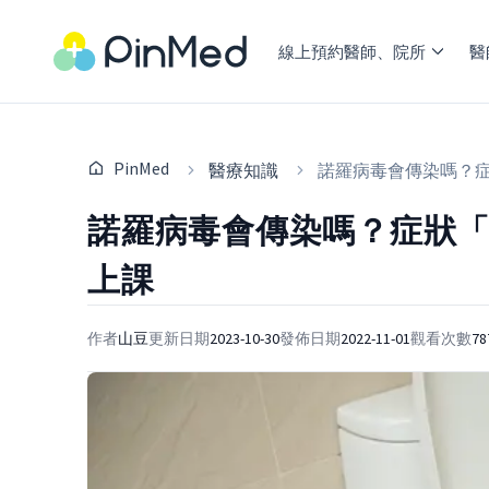
線上預約醫師、院所
醫
PinMed
醫療知識
諾羅病毒會傳染嗎？
諾羅病毒會傳染嗎？症狀
上課
作者
山豆
更新日期
2023-10-30
發佈日期
2022-11-01
觀看次數
78