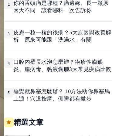
你的舌頭痛是哪種？痛邊緣、長一顆原
2
因大不同 該看哪科一次告訴你
皮膚一粒一粒的很癢？5大原因與改善解
3
析 原來可能跟「洗澡水」有關
口腔內壁長水泡怎麼辦？疱疹性齒齦
4
炎、腸病毒、黏液囊腫3大常見疾病比較
睡覺就鼻塞怎麼辦？ 10方法助你鼻塞馬
5
上通！穴道按摩、側睡都有撇步
精選文章