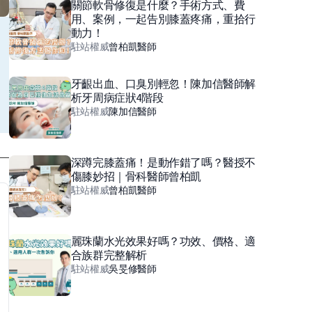
關節軟骨修復是什麼？手術方式、費
用、案例，一起告別膝蓋疼痛，重拾行
動力！
駐站權威
曾柏凱
醫師
牙齦出血、口臭別輕忽！陳加信醫師解
析牙周病症狀4階段
駐站權威
陳加信
醫師
深蹲完膝蓋痛！是動作錯了嗎？醫授不
傷膝妙招｜骨科醫師曾柏凱
駐站權威
曾柏凱
醫師
麗珠蘭水光效果好嗎？功效、價格、適
合族群完整解析
駐站權威
吳旻修
醫師