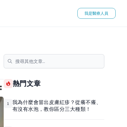
我是醫療人員
熱門文章
我為什麼會冒出皮膚紅疹？從癢不癢、
1
有沒有水泡，教你區分三大種類！