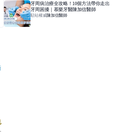
牙周病治療全攻略！10個方法帶你走出
牙周困擾｜慕樂牙醫陳加信醫師
駐站權威
陳加信
醫師
衛
也
針