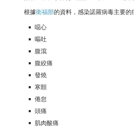
根據
衛福部
的資料，感染諾羅病毒主要的
噁心
嘔吐
腹瀉
腹絞痛
發燒
寒顫
倦怠
頭痛
肌肉酸痛