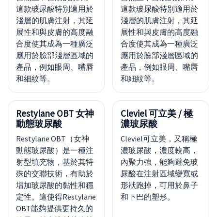
這款玻尿酸特別適用於
這款玻尿酸特別適用於
淺層的肌膚注射，其延
淺層的肌膚注射，其延
展性和與皮膚的高度融
展性和與皮膚的高度融
合度使其成為一種廣泛
合度使其成為一種廣泛
應用於臉部淺層區域的
應用於臉部淺層區域的
產品，例如眼周、嘴唇
產品，例如眼周、嘴唇
和細紋等。
和細紋等。
Restylane OBT 女神
Cleviel 可立美 / 極
動態玻尿酸
濃玻尿酸
Restylane OBT（女神
Cleviel可立美，又稱極
動態玻尿酸）是一種注
濃玻尿酸，濃度較高，
射型填充物，基於其特
內聚力強，能夠避免玻
殊的交聯技術，有助於
尿酸在注射區域變寬或
增加玻尿酸的黏性和穩
形狀跑掉，可用於鼻子
定性。這使得Restylane
和下巴的塑形。
OBT能夠提供更持久的