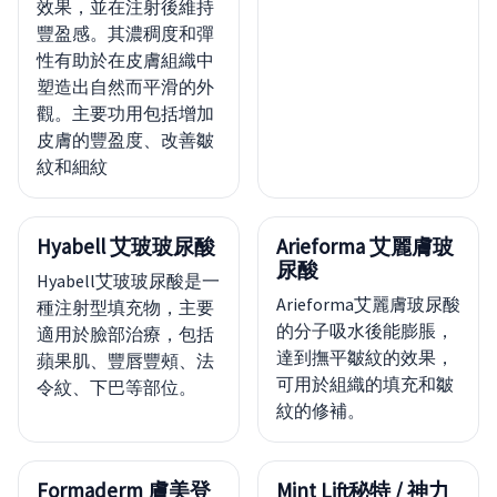
效果，並在注射後維持
豐盈感。其濃稠度和彈
性有助於在皮膚組織中
塑造出自然而平滑的外
觀。主要功用包括增加
皮膚的豐盈度、改善皺
紋和細紋
Hyabell 艾玻玻尿酸
Arieforma 艾麗膚玻
尿酸
Hyabell艾玻玻尿酸是一
Arieforma艾麗膚玻尿酸
種注射型填充物，主要
的分子吸水後能膨脹，
適用於臉部治療，包括
達到撫平皺紋的效果，
蘋果肌、豐唇豐頰、法
可用於組織的填充和皺
令紋、下巴等部位。
紋的修補。
Formaderm 膚美登
Mint Lift秘特 / 神力