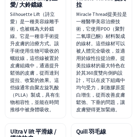
愛/ 大鈴鐺線
拉
Silhouette Lift（詩立
Miracle Thread提美拉是
愛）是一種美容線雕手
一種醫學美容治療技
術，也被稱為大鈴鐺
術，它使用PDO（聚對
線。它是一種非手術提
二氧環已酮）材料製成
升皮膚的治療方式。該
的線材。這些線材可以
手術使用生物可吸收的
被人體完全吸收，並適
螺紋線，這些線被置於
用於線性拉提治療。提
皮膚組織中，通過提升
美拉線材的最大特色在
鬆弛的皮膚，從而達到
於其360度雙向倒鉤設
提拉、收緊的效果。這
計，可以在皮下組織中
些線通常由聚左旋乳酸
均勻受力，刺激膠原蛋
（PLLA）製成，具有生
白增生，從而改善皮膚
物相容性，並能在時間
鬆弛、下垂的問題，讓
推移中被身體吸收。
皮膚變得更加緊緻。
Ultra V lift 平滑線 /
Quill 羽毛線