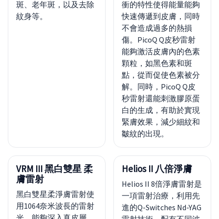
斑、老年斑，以及去除
衝的特性使得能量能夠
紋身等。
快速傳遞到皮膚，同時
不會造成過多的熱損
傷。PicoQ Q皮秒雷射
能夠激活皮膚內的色素
顆粒，如黑色素和斑
點，從而促使色素被分
解。同時，PicoQ Q皮
秒雷射還能刺激膠原蛋
白的生成，有助於實現
緊膚效果，減少細紋和
皺紋的出現。
VRM III 黑白雙星 柔
Helios II 八倍淨膚
膚雷射
Helios II 8倍淨膚雷射是
黑白雙星柔淨膚雷射使
一項雷射治療，利用先
用1064奈米波長的雷射
進的Q-Switches Nd-YAG
光，能夠深入真皮層，