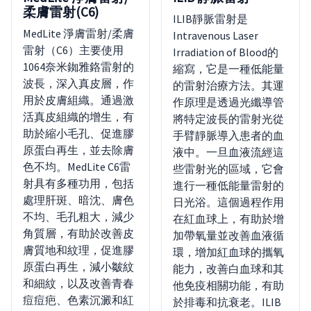
柔膚雷射(C6)
ILIB靜脈雷射是
MedLite 淨膚雷射/柔膚
Intravenous Laser
雷射（C6）主要使用
Irradiation of Blood的
1064奈米銣雅鉻雷射的
縮寫，它是一種低能量
波長，深入真皮層，作
的雷射治療方法。其運
用於皮膚組織。通過激
作原理是透過光纖導管
活真皮組織的增生，有
將特定波長的雷射光從
助於縮小毛孔、促進膠
手臂靜脈導入患者的血
原蛋白再生，並去除膚
液中。一旦血液流經這
色不均。MedLite C6雷
些雷射光的區域，它會
射具有多種功用，包括
進行一種低能量雷射的
處理肝斑、暗沈、膚色
日光浴。這個過程作用
不均、毛孔粗大，減少
在紅血球上，有助於增
角質層，有助於改善皮
加帶氧量並改善血液循
膚質地和紋理，促進膠
環，增加紅血球的攜氧
原蛋白再生，減小皺紋
能力，改善白血球和其
和細紋，以及改善青春
他免疫相關功能，有助
痘痘疤、色素沉澱和紅
於排毒和抗衰老。ILIB