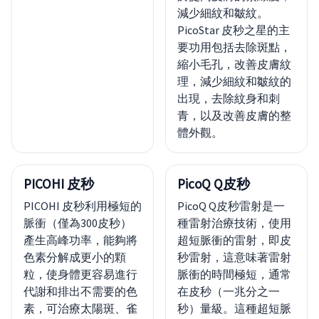
減少細紋和皺紋。
PicoStar 皮秒之星的主
要功用包括去除斑點，
縮小毛孔，改善皮膚紋
理，減少細紋和皺紋的
出現，去除紋身和刺
青，以及改善皮膚的整
體外觀。
PICOHI 皮秒
PicoQ Q皮秒
PICOHI 皮秒利用極短的
PicoQ Q皮秒雷射是一
脈衝（僅為300皮秒）
種雷射治療技術，使用
產生高峰功率，能夠將
超短脈衝的雷射，即皮
色素分解成更小的顆
秒雷射，這意味著雷射
粒，使身體更容易進行
脈衝的時間極短，通常
代謝和排出不需要的色
在皮秒（一兆分之一
素，可治療太陽斑、雀
秒）量級。這種超短脈