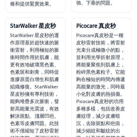
弛、下垂的問題。
條和提供緊實效果。
StarWalker 星皮秒
Picocare 真皮秒
StarWalker 星皮秒的運
Picocare真皮秒是一種
作原理基於超快速的脈
皮秒雷射技術，將雷射
衝雷射，利用極短的脈
光束分成極微小的點，
衝時間作用於肌膚，能
並利用光學折射原理，
更有效地破壞黑色素、
將能量聚焦到肌膚上，
色素斑和刺青，同時促
粉碎黑色素粒子。它能
進膠原蛋白增生和肌膚
夠在極短的時間內傳遞
組織修復。StarWalker
高能量的激光，同時最
星皮秒擁有專利技術，
小化對皮膚的熱損傷。
能夠堆疊多次脈衝，發
Picocare真皮秒的功用
射高能量光震波，有效
多種多樣，包括改善皮
解決斑點、淺層凹疤、
膚紋理，減少皮膚暗
色素等皮膚問題。此技
沉，去除斑點和疤痕，
術不僅縮短了皮秒雷射
減少細紋和皺紋的出