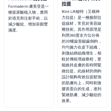
拉提
Formaderm 膚美登是一
Mint Lift秘特（又稱神
種玻尿酸植入物，應用
力拉提）是一種臉部拉
於填充和注射手術，以
提線材，常見於美容線
減少皺紋、增加容顏豐
雕技術。其作用原理是
滿度。
利用360度全方位分佈
的3D螺旋形鋸齒倒鉤，
均勻施力在皮下組織，
刺激結締組織增生，相
較於傳統埋線療程，更
能維持皮膚的長時間緊
緻拉提。此線材的倒鉤
設計能夠有效拉提鬆弛
的肌膚向上，同時刺激
膠原蛋白的生成，達到
緊緻肌膚、減少皺紋的
效果。