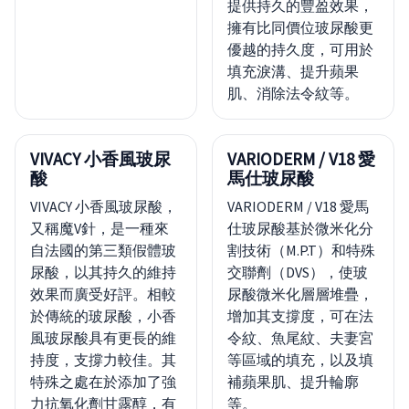
提供持久的豐盈效果，
擁有比同價位玻尿酸更
優越的持久度，可用於
填充淚溝、提升蘋果
肌、消除法令紋等。
VIVACY 小香風玻尿
VARIODERM / V18 愛
酸
馬仕玻尿酸
VIVACY 小香風玻尿酸，
VARIODERM / V18 愛馬
又稱魔V針，是一種來
仕玻尿酸基於微米化分
自法國的第三類假體玻
割技術（M.P.T）和特殊
尿酸，以其持久的維持
交聯劑（DVS），使玻
效果而廣受好評。相較
尿酸微米化層層堆疊，
於傳統的玻尿酸，小香
增加其支撐度，可在法
風玻尿酸具有更長的維
令紋、魚尾紋、夫妻宮
持度，支撐力較佳。其
等區域的填充，以及填
特殊之處在於添加了強
補蘋果肌、提升輪廓
力抗氧化劑甘露醇，有
等。