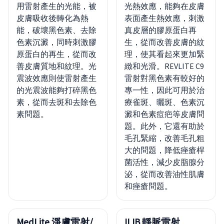
用雷射產生的光能，被
光熱效應，能夠在皮膚
皮膚吸收後轉化為熱
表面產生熱效應，刺激
能，破壞黑色素、去除
真皮層的膠原蛋白再
色素沉澱，同時刺激膠
生，從而改善皮膚的紋
原蛋白的再生，從而改
理，使其看起來更加緊
善皮膚質地和紋理。光
緻和光滑。REVLITE C9
震波效應則使雷射產生
雷射對黑色素有較好的
的光震波能夠打碎黑色
專一性，因此可用於治
素，從而去斑和去除色
療雀斑、曬斑、色素沉
素問題。
澱和色素痘疤等皮膚問
題。此外，它還有助於
毛孔緊縮，改善毛孔粗
大的問題，降低痤瘡桿
菌活性，減少皮脂腺分
泌，從而改善油性肌膚
和痤瘡問題。
MedLite 淨膚雷射/
ILIB 靜脈雷射