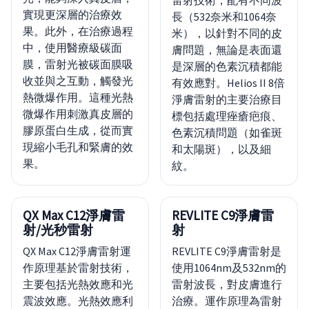
雷射技術，配有不同波
實現更深層的治療效
長（532奈米和1064奈
果。此外，在治療過程
米），以針對不同的皮
中，使用醫療級碳面
膚問題，無論是表面還
膜，雷射光被碳面膜吸
是深層的色素沉積都能
收並與之互動，觸發光
有效應對。Helios II 8倍
熱微爆作用。這種光熱
淨膚雷射的主要治療目
微爆作用刺激真皮層的
標包括處理痤瘡疤痕、
膠原蛋白生成，從而實
色素沉積問題（如雀斑
現縮小毛孔和緊膚的效
和太陽斑），以及細
果。
紋。
QX Max C12淨膚雷
REVLITE C9淨膚雷
射/光秒雷射
射
QX Max C12淨膚雷射運
REVLITE C9淨膚雷射是
作原理基於雷射技術，
使用1064nm及532nm的
主要包括光熱效應和光
雷射波長，對皮膚進行
震波效應。光熱效應利
治療。運作原理為雷射