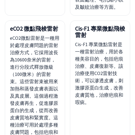
及皺紋治療等方面。
eCO2 微點飛梭雷射
Cis-F1 專業微點飛梭
雷射
eCO2微點雷射是一種用
Cis-F1 專業微點雷射是
於處理皮膚問題的雷射
一種雷射治療，用於各
治療方式，它採用波長
種美容目的，包括疤痕
為10600奈米的雷射，
治療、皮膚復新等。該
進行分段式釋放微級
治療使用CO2雷射技
（100微米）的雷射
術，可以滲透皮膚，刺
束。這些雷射束被用來
激膠原蛋白生成，改善
加熱和蒸發皮膚表面以
皮膚質地，治療疤痕和
及真皮層。這個過程激
瑕疵。
發皮膚再生，促進膠原
蛋白的生成，從而改善
皮膚質地和緊實度。這
種治療可用於處理多種
皮膚問題，包括疤痕和