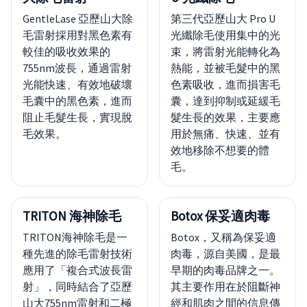
GentleLase 亞歷山大除
第三代亞歷山大 Pro U
毛雷射採用對黑色素有
光纖除毛使用集中的光
較佳的吸收效果的
束，將雷射光能轉化為
755nm波長，通過雷射
熱能，並被毛髮中的黑
光能快速、有效地破壞
色素吸收，進而損害毛
毛囊中的黑色素，進而
囊，達到抑制或延緩毛
阻止毛髮生長，實現脫
髮生長的效果，主要應
毛效果。
用於無痛、快速、並有
效地移除不想要的體
毛。
TRITON 海神除毛
Botox 保妥適肉毒
TRITON海神除毛是一
Botox，又稱為保妥適
種先進的除毛雷射技術
肉毒，源自美國，是最
應用了「複合式波長雷
早期的肉毒品牌之一。
射」，同時結合了亞歷
其主要作用在於阻斷神
山大755nm雷射和二極
經和肌肉之間的信息傳