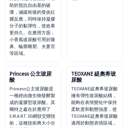
助於抵抗自由基的破
壞，減緩術後的發炎紅
腫反應，同時保持凝膠
分子的黏彈性，使效果
更持久。在應用方面，
小香風玻尿酸可用於隆
鼻、輪廓雕塑、夫妻宮
等區域。
Princess 公主玻尿
TEOXANE 緹奧希玻
酸
尿酸
Princess公主玻尿酸是
TEOXANE緹奧希玻尿酸
一種經由微生物發酵製
擁有彈性玻尿酸結構，
成的凝膠型玻尿酸。其
能夠在表情變化中保持
獨特之處在於應用了
柔軟度和動態強度，使
S.M.A.R.T. 3D網狀交聯技
TEOXANE緹奧希玻尿酸
術，這種技術將大小分
適用於動態表情區域，