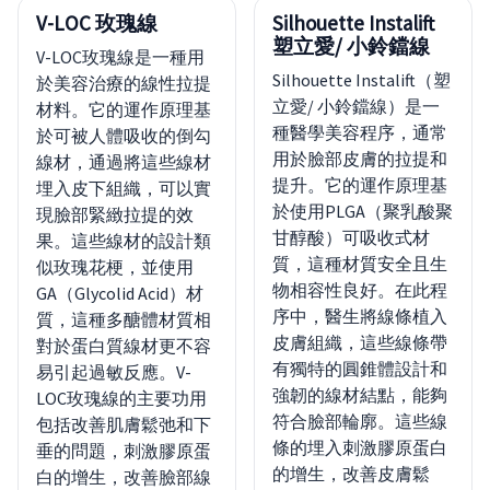
V-LOC 玫瑰線
Silhouette Instalift
塑立愛/ 小鈴鐺線
V-LOC玫瑰線是一種用
Silhouette Instalift（塑
於美容治療的線性拉提
立愛/ 小鈴鐺線）是一
材料。它的運作原理基
種醫學美容程序，通常
於可被人體吸收的倒勾
用於臉部皮膚的拉提和
線材，通過將這些線材
提升。它的運作原理基
埋入皮下組織，可以實
於使用PLGA（聚乳酸聚
現臉部緊緻拉提的效
甘醇酸）可吸收式材
果。這些線材的設計類
質，這種材質安全且生
似玫瑰花梗，並使用
物相容性良好。在此程
GA（Glycolid Acid）材
序中，醫生將線條植入
質，這種多醣體材質相
皮膚組織，這些線條帶
對於蛋白質線材更不容
有獨特的圓錐體設計和
易引起過敏反應。V-
強韌的線材結點，能夠
LOC玫瑰線的主要功用
符合臉部輪廓。這些線
包括改善肌膚鬆弛和下
條的埋入刺激膠原蛋白
垂的問題，刺激膠原蛋
的增生，改善皮膚鬆
白的增生，改善臉部線