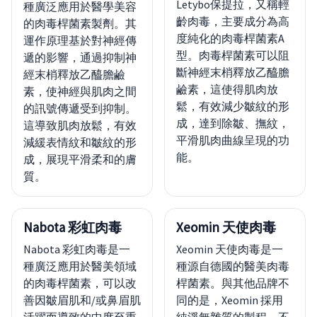
Letybo保提拉，又稱輕
種廣泛應用於醫學美容
齡肉毒，主要成分為高
的肉毒桿菌素製劑。其
度純化的肉毒桿菌素A
運作原理基於對神經傳
型。肉毒桿菌素可以阻
遞的影響，通過抑制神
斷神經末梢釋放乙醯膽
經末梢釋放乙醯膽鹼
鹼素，這使得肌肉放
素，使神經與肌肉之間
鬆，有效減少皺紋的形
的訊號傳遞受到抑制。
成，達到除皺、撫紋，
這導致肌肉放鬆，有效
平滑肌肉曲線呈現的功
減緩表情紋和皺紋的形
能。
成，展現平滑柔和的膚
質。
Nabota 彩虹肉毒
Xeomin 天使肉毒
Nabota 彩虹肉毒是一
Xeomin 天使肉毒是一
種廣泛應用於醫美領域
種源自德國的醫美肉毒
的肉毒桿菌素，可以改
桿菌素。與其他品牌不
善因皺眉肌和/或鼻眉肌
同的是，Xeomin 採用