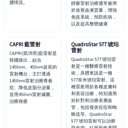
腫情況。
靜脈雷射治療通常被用
於改善血液質量，增強
免疫系統，預防疾病，
以及提高整體健康
CAPRI 藍雷射
QuadroStar 577 琥珀
雷射
CAPRI(凱沛芮)藍雷射是
QuadroStar 577 琥珀雷
韓國推出，結合
射是一種醫療雷射技
1450nm、450nm波長的
術，具體來說是一種
雷射機台，主打透過
577奈米琥珀雷射。這
1450nm雷射治療青春
種雷射用於各種皮膚科
痘、降低皮脂分泌量，
和美容治療，特別適用
並用450nm雷射滅菌、
於針對和治療表層血
治療痤瘡
管，包括發炎痘痘和蜘
蛛痣等。QuadroStar
577 琥珀雷射可以治療
與血管、紅斑和色素問