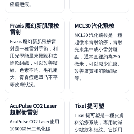
痤瘡疤痕。
Fraxis 魔幻新肌飛梭
MCL30 汽化飛梭
雷射
MCL30 汽化飛梭是一種
Fraxis 魔幻新肌飛梭雷
超微米雷射治療，雷射
射是一種雷射手術，利
光束集中成小雷射斑
用光學能量來摧毀和去
點，通常直徑約為250
除軟組織，可以改善皺
微米，可以減少疤痕、
紋、色素不均、毛孔粗
改善膚質和消除細紋
大、青春痘疤凹凸不平
等。
等皮膚狀況。
AcuPulse CO2 Laser
Tixel 提可塑
超脈衝雷射
Tixel 提可塑是一種皮膚
AcuPulse CO2 Laser使用
科治療系統，專用於減
10600納米二氧化碳
少皺紋和細紋。它採用