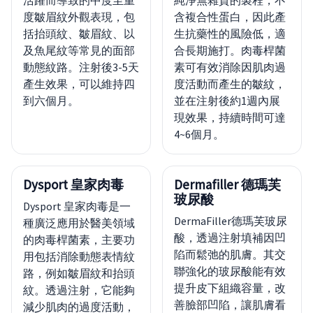
活躍而導致的中度至重
純淨無雜質的製程，不
度皺眉紋外觀表現，包
含複合性蛋白，因此產
括抬頭紋、皺眉紋、以
生抗藥性的風險低，適
及魚尾紋等常見的面部
合長期施打。肉毒桿菌
動態紋路。注射後3-5天
素可有效消除因肌肉過
產生效果，可以維持四
度活動而產生的皺紋，
到六個月。
並在注射後約1週內展
現效果，持續時間可達
4~6個月。
Dysport 皇家肉毒
Dermafiller 德瑪芙
玻尿酸
Dysport 皇家肉毒是一
DermaFiller德瑪芙玻尿
種廣泛應用於醫美領域
酸，透過注射填補因凹
的肉毒桿菌素，主要功
陷而鬆弛的肌膚。其交
用包括消除動態表情紋
聯強化的玻尿酸能有效
路，例如皺眉紋和抬頭
提升皮下組織容量，改
紋。透過注射，它能夠
善臉部凹陷，讓肌膚看
減少肌肉的過度活動，