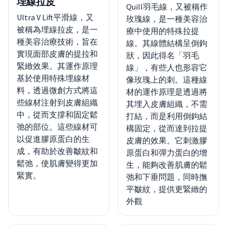
埋線拉皮
Quill羽毛線，又被稱作
Ultra V Lift平滑線，又
玫瑰線，是一種美容治
被稱為埋線拉皮，是一
療中使用的特殊拉提
種美容治療技術，旨在
線。其線體結構呈倒鉤
實現面部皮膚的提拉和
狀，因此得名「羽毛
緊緻效果。其運作原理
線」，有些人也形容它
基於使用特殊埋線材
像玫瑰上的刺。這種線
料，透過微創方式將這
材的運作原理是透過將
些線材注射到皮膚組織
其埋入皮膚組織，不需
中，從而支撐和固定鬆
打結，而是利用倒鉤結
弛的部位。這些線材可
構固定，從而達到拉提
以促進膠原蛋白的生
皮膚的效果。它刺激膠
成，有助於改善皺紋和
原蛋白和彈力蛋白的增
鬆弛，使肌膚變得更加
生，能夠改善肌膚的鬆
緊實。
弛和下垂問題，同時撫
平皺紋，提供更緊緻的
外觀