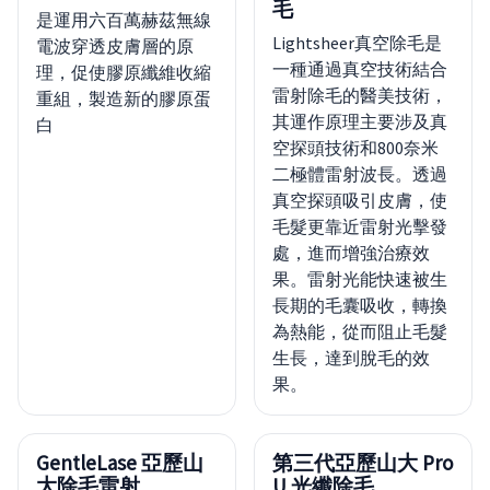
毛
是運用六百萬赫茲無線
Lightsheer真空除毛是
電波穿透皮膚層的原
一種通過真空技術結合
理，促使膠原纖維收縮
雷射除毛的醫美技術，
重組，製造新的膠原蛋
其運作原理主要涉及真
白
空探頭技術和800奈米
二極體雷射波長。透過
真空探頭吸引皮膚，使
毛髮更靠近雷射光擊發
處，進而增強治療效
果。雷射光能快速被生
長期的毛囊吸收，轉換
為熱能，從而阻止毛髮
生長，達到脫毛的效
果。
GentleLase 亞歷山
第三代亞歷山大 Pro
大除毛雷射
U 光纖除毛