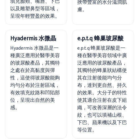
填充臉頰、嘴唇、下巴
挾帶豐富的水分滋潤肌
以及雕塑鼻型等區域，
膚。
呈現年輕豐盈的效果。
Hyadermis 水微晶
e.p.t.q 蜂巢玻尿酸
Hyadermis 水微晶是一
e.p.t.q 蜂巢玻尿酸是一
種廣泛應用於醫學美容
種在醫學美容領域中廣
的玻尿酸產品，其獨特
泛應用的玻尿酸產品，
之處在於高黏度與彈
其獨特的蜂巢狀結構使
性，這使得玻尿酸能夠
其在注射後能均勻分
均勻分布於注射區域，
布，達到更自然、持久
有效填充紋路和凹陷部
的效果。大分子的特性
位，呈現出自然的美
使其適合注射在皮下組
感。
織，可改善深層的法令
紋，也可以填補山根、
下巴、蘋果機以及下巴
等位置。