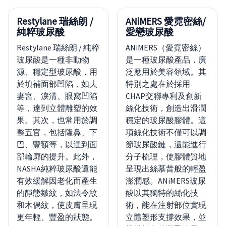
Restylane 瑞絲朗 /
ANiMERS 愛霓密絲/
純粹玻尿酸
愛戀玻尿酸
Restylane 瑞絲朗 / 純粹
ANiMERS（愛霓密絲）
玻尿酸是一種非動物
是一種玻尿酸產品，廣
源、穩定型玻尿酸，用
泛應用於美容領域。其
於填補面部凹陷，如夫
特別之處在於採用
妻宮、淚溝、眼窩凹陷
CHAP交聯專利及創新
等，達到立體雕塑的效
絲化技術，創造出滑潤
果。其次，也常用於調
穩定的玻尿酸膠體。這
整五官，包括隆鼻、下
項絲化技術不僅可以調
巴、豐額等，以達到面
節玻尿酸鏈，還能進行
部輪廓的提升。此外，
分子梳理，使膠體質地
NASHA純粹玻尿酸還能
呈現出絲慕昔般的輕盈
有效緩解因老化而產生
澎潤感。ANiMERS玻尿
的靜態皺紋，如法令紋
酸以其獨特的絲化技
和木偶紋，使皮膚呈現
術，能在注射部位實現
更年輕、豐盈的狀態。
立體塑形支撐效果，並