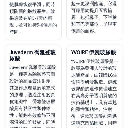
起來更澎潤飽滿。它還
使肌膚恢復平滑，同時
可應用於提升五官輪
預防新的皺紋產生。效
廓，包括鼻子、下半臉
果通常在約5-7天內顯
和下巴等部位，呈現更
現，並可維持5-6個月的
俐落的面容。
時間。
Juvederm 喬雅登玻
YVOIRE 伊婉玻尿酸
尿酸
YVOIRE 伊婉玻尿酸是一
Juvederm喬雅登玻尿酸
款專為亞洲人設計的玻
是一種專為除皺整形而
尿酸產品，由韓國LG生
設計的高品質注射劑。
命科學研發製造。伊婉
其運作原理基於填充式
玻尿酸的運作原理建立
的原理，透過注射於真
在其高分子透明質酸的
皮組織中，喬雅登玻尿
技術基礎上，具有卓越
酸具有黏容性和伸縮
的彈性和粘性。注射
性，能夠有效修飾不同
後，這款玻尿酸能夠迅
深淺的凹陷皺紋，同時
速填充凹陷區域，同時