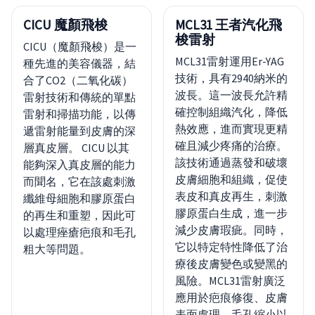
CICU 魔顏飛梭
MCL31 王者汽化飛
梭雷射
CICU（魔顏飛梭）是一
MCL31雷射運用Er-YAG
種先進的美容儀器，結
技術，具有2940納米的
合了CO2（二氧化碳）
波長。這一波長允許精
雷射技術和傳統的單點
確控制組織汽化，降低
雷射和掃描功能，以傳
熱效應，進而實現更精
遞雷射能量到皮膚的深
確且減少疼痛的治療。
層真皮層。 CICU 以其
該技術通過蒸發和破壞
能夠深入真皮層的能力
皮膚細胞和組織，促使
而聞名，它在該處刺激
表皮和真皮再生，刺激
纖維母細胞和膠原蛋白
膠原蛋白生成，進一步
的再生和重塑，因此可
減少皮膚瑕疵。同時，
以處理痤瘡疤痕和毛孔
它以特定特性降低了治
粗大等問題。
療後皮膚變色或變黑的
風險。MCL31雷射廣泛
應用於疤痕修復、皮膚
表面處理、毛孔縮小以