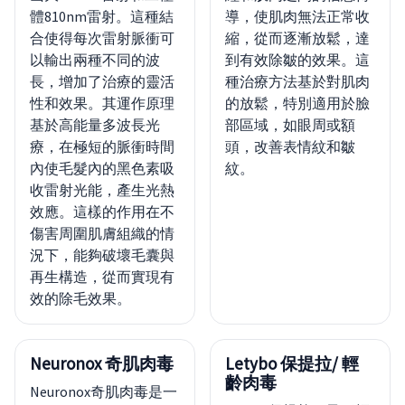
體810nm雷射。這種結
導，使肌肉無法正常收
合使得每次雷射脈衝可
縮，從而逐漸放鬆，達
以輸出兩種不同的波
到有效除皺的效果。這
長，增加了治療的靈活
種治療方法基於對肌肉
性和效果。其運作原理
的放鬆，特別適用於臉
基於高能量多波長光
部區域，如眼周或額
療，在極短的脈衝時間
頭，改善表情紋和皺
內使毛髮內的黑色素吸
紋。
收雷射光能，產生光熱
效應。這樣的作用在不
傷害周圍肌膚組織的情
況下，能夠破壞毛囊與
再生構造，從而實現有
效的除毛效果。
Neuronox 奇肌肉毒
Letybo 保提拉/ 輕
齡肉毒
Neuronox奇肌肉毒是一