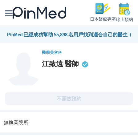
日本醫療專區
線上預約
線上預約醫師、院所
PinMed 已經成功幫助 55,898 名用戶找到適合自己的醫生 :)
醫師專欄專訪
醫學美容科
江致遠
醫師
健康主題館
我是醫療人員
不開放預約
無執業院所