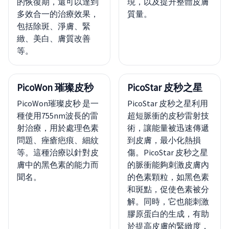
的恢復期，還可以達到
現，以及提升整體皮膚
多效合一的治療效果，
質量。
包括除斑、淨膚、緊
緻、美白、膚質改善
等。
PicoWon 璀璨皮秒
PicoStar 皮秒之星
PicoWon璀璨皮秒 是一
PicoStar 皮秒之星利用
種使用755nm波長的雷
超短脈衝的皮秒雷射技
射治療，用於處理色素
術，讓能量被迅速傳遞
問題、痤瘡疤痕、細紋
到皮膚，最小化熱損
等。這種治療以針對皮
傷。PicoStar 皮秒之星
膚中的黑色素的能力而
的脈衝能夠刺激皮膚內
聞名。
的色素顆粒，如黑色素
和斑點，促使色素被分
解。同時，它也能刺激
膠原蛋白的生成，有助
於提高皮膚的緊緻度，