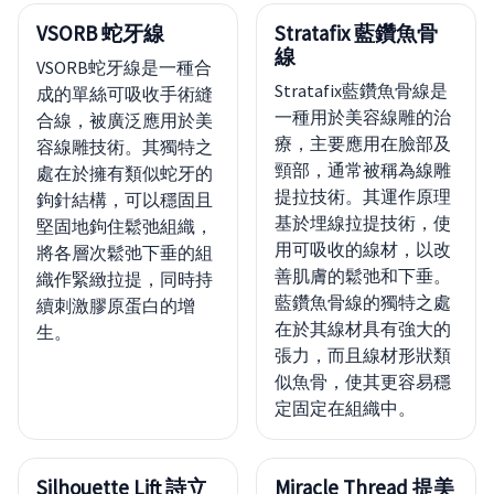
VSORB 蛇牙線
Stratafix 藍鑽魚骨
線
VSORB蛇牙線是一種合
Stratafix藍鑽魚骨線是
成的單絲可吸收手術縫
一種用於美容線雕的治
合線，被廣泛應用於美
療，主要應用在臉部及
容線雕技術。其獨特之
頸部，通常被稱為線雕
處在於擁有類似蛇牙的
提拉技術。其運作原理
鉤針結構，可以穩固且
基於埋線拉提技術，使
堅固地鉤住鬆弛組織，
用可吸收的線材，以改
將各層次鬆弛下垂的組
善肌膚的鬆弛和下垂。
織作緊緻拉提，同時持
藍鑽魚骨線的獨特之處
續刺激膠原蛋白的增
在於其線材具有強大的
生。
張力，而且線材形狀類
似魚骨，使其更容易穩
定固定在組織中。
Silhouette Lift 詩立
Miracle Thread 提美